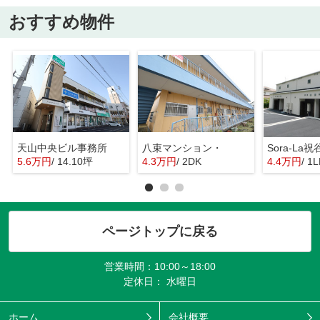
おすすめ物件
天山中央ビル事務所
八束マンション・
Sora-La
5.6万円
/ 14.10坪
4.3万円
/ 2DK
4.4万円
/ 1
ページトップに戻る
営業時間：10:00～18:00
定休日： 水曜日
ホーム
会社概要