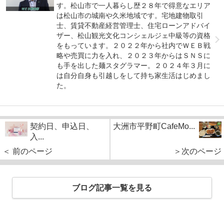
す。松山市で一人暮らし歴２８年で得意なエリア
は松山市の城南や久米地域です。宅地建物取引
士、賃貸不動産経営管理士、住宅ローンアドバイ
ザー、松山観光文化コンシェルジェ中級等の資格
をもっています。２０２２年から社内でＷＥＢ戦
略や売買に力を入れ、２０２３年からはＳＮＳに
も手を出した麺スタグラマー。２０２４年３月に
は自分自身も引越しをして持ち家生活はじめまし
た。
契約日、申込日、
大洲市平野町CafeMo...
入...
＜ 前のページ
＞次のページ
ブログ記事一覧を見る