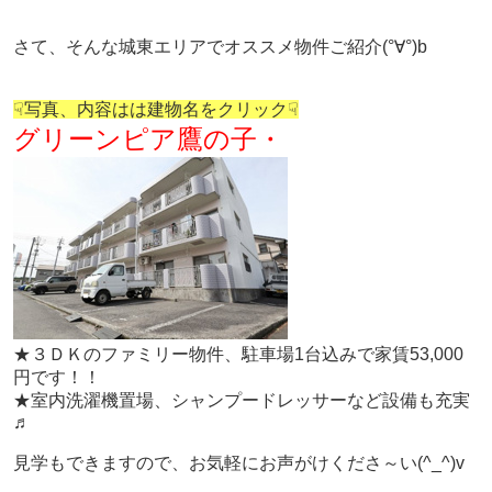
さて、そんな城東エリアでオススメ物件ご紹介(°∀°)b
☟写真、内容はは建物名をクリック☟
グリーンピア鷹の子・
★３ＤＫのファミリー物件、駐車場1台込みで家賃53,000
円です！！
★室内洗濯機置場、シャンプードレッサーなど設備も充実
♬
見学もできますので、お気軽にお声がけくださ～い(^_^)v