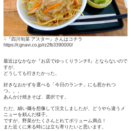
☟『四川旬菜 アスター』さんはコチラ
https://r.gnavi.co.jp/rz2fb3390000/
最近はなかなか『お店で
ゆっくり
ランチ‼』とならないので
すが、
どうしても行きたかった。
好きなおかずを選べる「今日のランチ」にも惹かれつ
つ。。。
あんかけ焼きそば、選択です。
ただ、細い麺を想像して注文しましたが、どうやら違うメ
ニューを頼んだ様子。
ですが、野菜がたくさんとれてボリューム満点！
また近くに来る時には立ち寄りたいと思います。