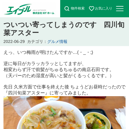
物件検索
お気に入り
ついつい寄ってしまうのです 四川旬
菜アスター
2022-06-29
カテゴリ：
グルメ情報
えっ、いつ梅雨が明けたんですか…(・_・;)
逆に毎日がカラッカラッとしてますが、
相変わらず汗で前髪がちゅるちゅるの南店石田です。
（天パーのため湿度が高いと髪がくるっくるです。）
先日 久米方面で仕事を終えた後 ちょうどお昼時だったので
『四川旬菜アスター』に寄ってみました。