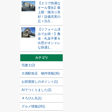
【エコで快適な
オール電化】最
上階・陽当り良
好！設備充実の
広々2LD...
【リフォーム済
みでお得！】敷
金・礼金不要＆
出窓がオシャレ
な快適1...
カテゴリ
宅建士(2)
大洲駅前店 物件情報(36)
お部屋探しのポイント(1)
AIでつくりました(2)
＃ろびん丸(1)
グルメ情報(291)