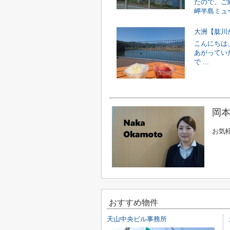
たので、ご紹
岬半島ミュー
大洲【肱川
こんにちは
あがってい
で ...
岡本
お気
おすすめ物件
天山中央ビル事務所