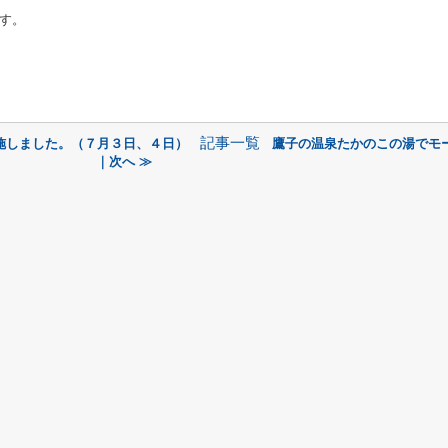
す。
記事一覧
施しました。（７月３日、４日）
鷹子の温泉たかのこの湯でモ
｜次へ ≫