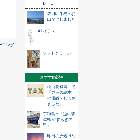
レー...
佐田岬半島へお
出かけしました
AI イラスト
ーニング
ソフトクリーム
おすすめ記事
松山税務署にて
「更正の請求」
の相談をしてき
ました。
宇和島市「道の駅
津島 やすらぎの
里」
昨日の夕焼け写