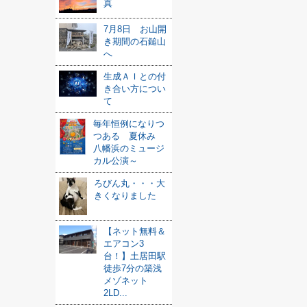
真
7月8日 お山開
き期間の石鎚山
へ
生成ＡＩとの付
き合い方につい
て
毎年恒例になりつ
つある 夏休み
八幡浜のミュージ
カル公演～
ろびん丸・・・大
きくなりました
【ネット無料＆
エアコン3
台！】土居田駅
徒歩7分の築浅
メゾネット
2LD...