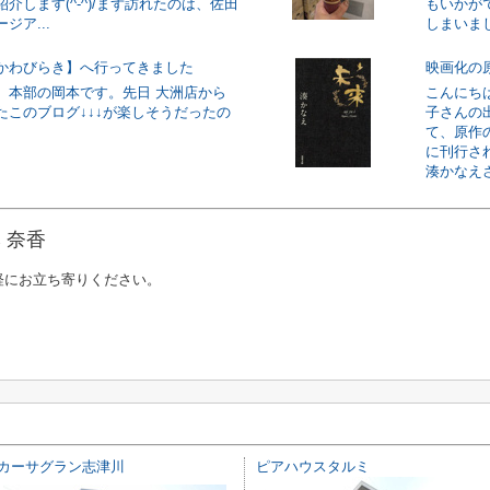
介します(^-^)/まず訪れたのは、佐田
もいかが
ジア...
しまいまし
かわびらき】へ行ってきました
映画化の
、本部の岡本です。先日 大洲店から
こんにち
たこのブログ↓↓↓が楽しそうだったの
子さんの
て、原作
に刊行さ
湊かなえさ
 奈香
軽にお立ち寄りください。
カーサグラン志津川
ピアハウスタルミ