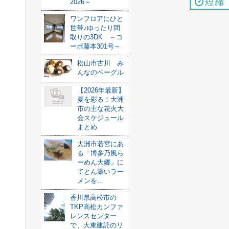
2026～
ワンフロアにひと
世帯♪ゆったり間
取りの3DK ～コ
ーポ藤本301号～
松山市古川 み
んなのベーグル
【2026年最新】
夏を彩る！大洲
市の主な花火大
会スケジュール
まとめ
大洲市若宮にあ
る「博多乃風ら
ーめん大郷」に
てとん濃いラー
メンを...
香川県高松市の
TKP高松カンファ
レンスセンター
で、大東建託のリ