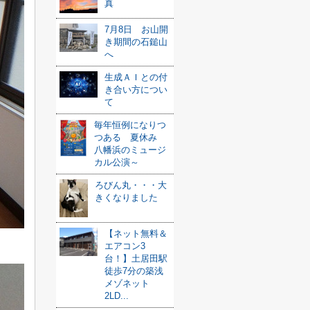
真
7月8日 お山開
き期間の石鎚山
へ
生成ＡＩとの付
き合い方につい
て
毎年恒例になりつ
つある 夏休み
八幡浜のミュージ
カル公演～
ろびん丸・・・大
きくなりました
【ネット無料＆
エアコン3
台！】土居田駅
徒歩7分の築浅
メゾネット
2LD...