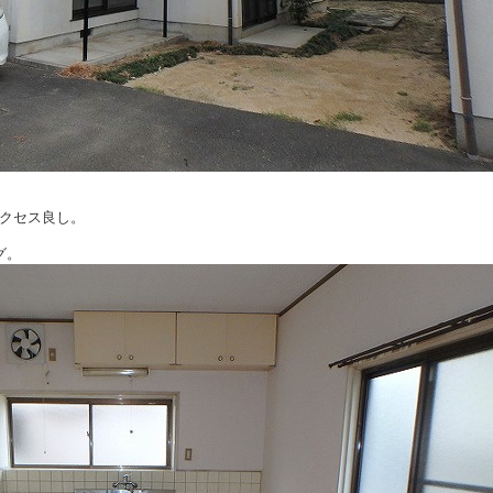
クセス良し。
グ。