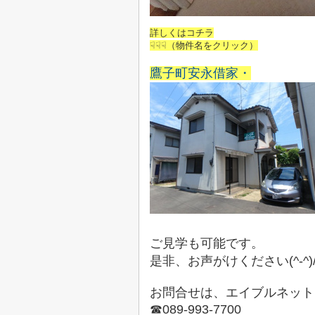
詳しくはコチラ
☟☟☟（物件名をクリック）
鷹子町安永借家・
ご見学も可能です。
是非、お声がけください(^-^)
お問合せは、エイブルネット
☎089-993-7700