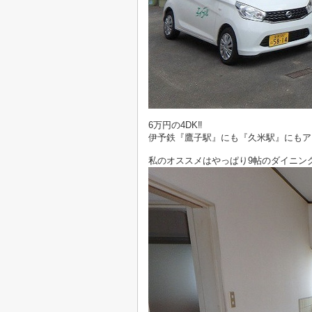
6万円の4DK‼
伊予鉄『鷹子駅』にも『久米駅』にもア
私のオススメはやっぱり9帖のダイニン