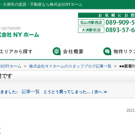
市・大洲市の賃貸・不動産なら株式会社NYホーム
社NYホーム
>
株式会社ＮＹホームのスタッフブログ記事一覧
>
■■新着
建です
記事一覧
きました♪
とうとう買ってしまった…｜次へ ≫
2021
、
。