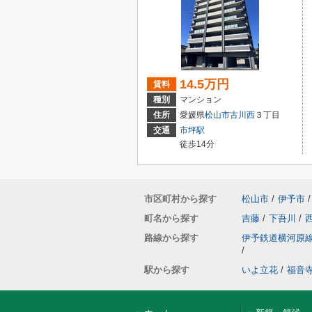
14.5万円
賃料
種別
マンション
住所
愛媛県
松山市
古川西
３丁目
交通
市坪駅
徒歩14分
市区町村から探す
松山市
/
伊予市
/
町名から探す
吉藤
/
下吾川
/
路線から探す
伊予鉄道横河原
/
駅から探す
いよ立花
/
福音