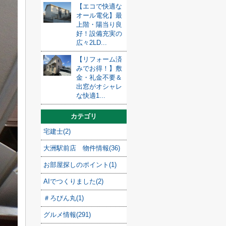
【エコで快適な
オール電化】最
上階・陽当り良
好！設備充実の
広々2LD...
【リフォーム済
みでお得！】敷
金・礼金不要＆
出窓がオシャレ
な快適1...
カテゴリ
宅建士(2)
大洲駅前店 物件情報(36)
お部屋探しのポイント(1)
AIでつくりました(2)
＃ろびん丸(1)
グルメ情報(291)