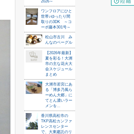
2026～
ワンフロアにひと
世帯♪ゆったり間
取りの3DK ～コ
ーポ藤本301号～
松山市古川 み
んなのベーグル
【2026年最新】
夏を彩る！大洲
市の主な花火大
会スケジュール
まとめ
大洲市若宮にあ
る「博多乃風ら
ーめん大郷」に
てとん濃いラー
メンを...
香川県高松市の
TKP高松カンファ
レンスセンター
で、大東建託のリ