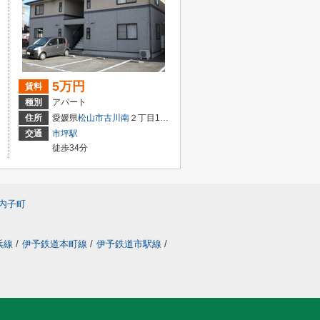
5万円
賃料
種別
アパート
住所
愛媛県
松山市
古川南
２丁目10-34
交通
市坪駅
徒歩34分
内子町
浜線
/
伊予鉄道本町線
/
伊予鉄道市駅線
/