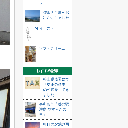
レー...
佐田岬半島へお
出かけしました
AI イラスト
ソフトクリーム
おすすめ記事
松山税務署にて
「更正の請求」
の相談をしてき
ました。
宇和島市「道の駅
津島 やすらぎの
里」
昨日の夕焼け写