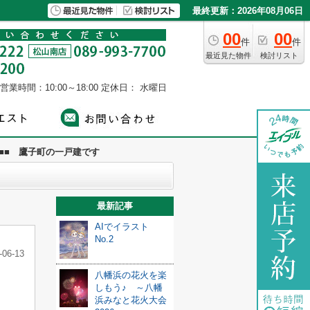
最終更新：2026年08月06日
00
00
件
件
最近見た物件
検討リスト
営業時間：10:00～18:00
定休日： 水曜日
‼■■ 鷹子町の一戸建です
最新記事
AIでイラスト
No.2
-06-13
八幡浜の花火を楽
しもう♪ ～八幡
浜みなと花火大会