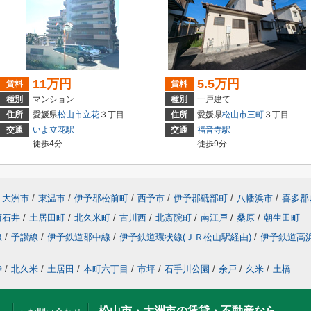
11万円
5.5万円
賃料
賃料
種別
マンション
種別
一戸建て
住所
愛媛県
松山市
立花
３丁目
住所
愛媛県
松山市
三町
３丁目
交通
いよ立花駅
交通
福音寺駅
徒歩4分
徒歩9分
大洲市
/
東温市
/
伊予郡松前町
/
西予市
/
伊予郡砥部町
/
八幡浜市
/
喜多郡
西石井
/
土居田町
/
北久米町
/
古川西
/
北斎院町
/
南江戸
/
桑原
/
朝生田町
線
/
予讃線
/
伊予鉄道郡中線
/
伊予鉄道環状線(ＪＲ松山駅経由)
/
伊予鉄道高
寺
/
北久米
/
土居田
/
本町六丁目
/
市坪
/
石手川公園
/
余戸
/
久米
/
土橋
松山市・大洲市の賃貸・不動産なら