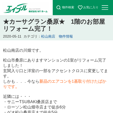
物件検索
お気に入り
★カーサグラン桑原★ 1階のお部屋
リフォーム完了！
2020-05-11
カテゴリ：
松山南店 物件情報
松山南店の川畑です。
松山市桑原にありますマンションの1室がリフォーム完了
しました！
玄関入り口と洋室の一部をアクセントクロスに変更してま
す。
しかも．．．今なら
新品のエアコンを1基取り付けたばか
りです。
近隣には・・・
・サニーTSUBAKI桑原店まで
・ローソン松山畑寺店まで徒歩6分
・ゲオ松山桑原店まで徒歩5分