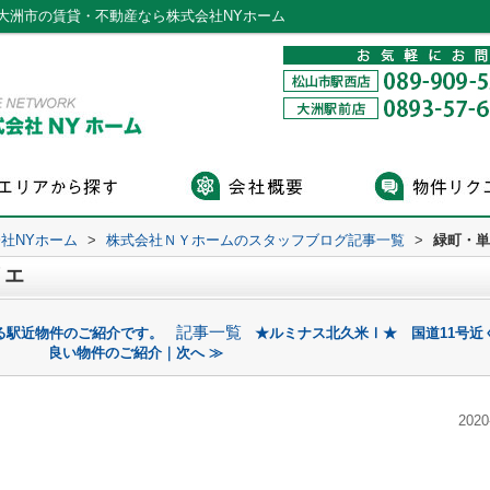
大洲市の賃貸・不動産なら株式会社NYホーム
社NYホーム
>
株式会社ＮＹホームのスタッフブログ記事一覧
>
緑町・単
リエ
記事一覧
る駅近物件のご紹介です。
★ルミナス北久米Ⅰ★ 国道11号近
良い物件のご紹介｜次へ ≫
2020