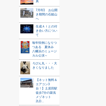
真
7月8日 お山開
き期間の石鎚山
へ
生成ＡＩとの付
き合い方につい
て
毎年恒例になりつ
つある 夏休み
八幡浜のミュージ
カル公演～
ろびん丸・・・大
きくなりました
【ネット無料＆
エアコン3
台！】土居田駅
徒歩7分の築浅
メゾネット
2LD...