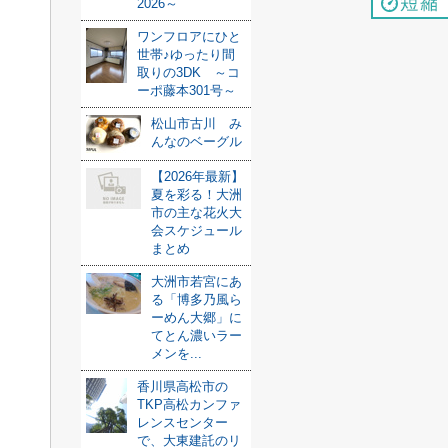
2026～
ワンフロアにひと
世帯♪ゆったり間
取りの3DK ～コ
ーポ藤本301号～
松山市古川 み
んなのベーグル
【2026年最新】
夏を彩る！大洲
市の主な花火大
会スケジュール
まとめ
大洲市若宮にあ
る「博多乃風ら
ーめん大郷」に
てとん濃いラー
メンを...
香川県高松市の
TKP高松カンファ
レンスセンター
で、大東建託のリ