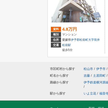
4.8万円
賃料
種別
マンション
住所
愛媛県
伊予郡松前町
大字筒井
交通
松前駅
徒歩5分
市区町村から探す
松山市
/
伊予市
/
町名から探す
吉藤
/
土居田町
/
路線から探す
伊予鉄道横河原
/
駅から探す
いよ立花
/
福音