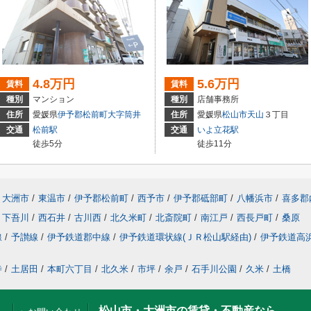
4.8万円
5.6万円
賃料
賃料
種別
マンション
種別
店舗事務所
住所
愛媛県
伊予郡松前町
大字筒井
住所
愛媛県
松山市
天山
３丁目
交通
松前駅
交通
いよ立花駅
徒歩5分
徒歩11分
大洲市
/
東温市
/
伊予郡松前町
/
西予市
/
伊予郡砥部町
/
八幡浜市
/
喜多郡
下吾川
/
西石井
/
古川西
/
北久米町
/
北斎院町
/
南江戸
/
西長戸町
/
桑原
線
/
予讃線
/
伊予鉄道郡中線
/
伊予鉄道環状線(ＪＲ松山駅経由)
/
伊予鉄道高
寺
/
土居田
/
本町六丁目
/
北久米
/
市坪
/
余戸
/
石手川公園
/
久米
/
土橋
松山市・大洲市の賃貸・不動産なら