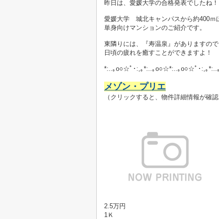
昨日は、愛媛大学の合格発表でしたね！
愛媛大学 城北キャンパスから約400ｍ
単身向けマンションのご紹介です。
東隣りには、『寿温泉』がありますので
日頃の疲れを癒すことができますよ！
*:..｡o○☆ﾟ･:,｡*:..｡o○☆*:..｡o○☆ﾟ･:,｡*:.
メゾン・プリエ
（クリックすると、物件詳細情報が確認
2.5万円
1Ｋ