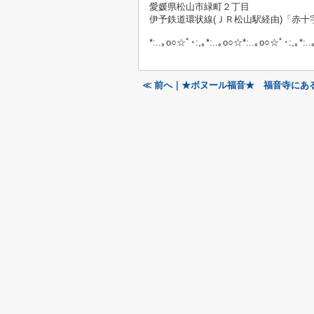
愛媛県松山市緑町２丁目
伊予鉄道環状線(ＪＲ松山駅経由)「赤十
*:..｡o○☆ﾟ･:,｡*:..｡o○☆*:..｡o○☆ﾟ･:,｡*:.
≪ 前へ｜★ボヌール福音★ 福音寺にあ