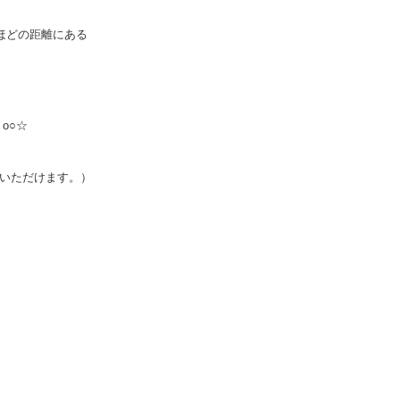
ほどの距離にある
.｡o○☆
いただけます。）