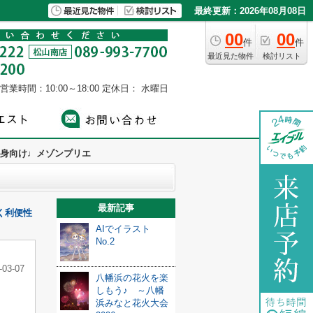
最終更新：2026年08月08日
00
00
件
件
最近見た物件
検討リスト
営業時間：10:00～18:00
定休日： 水曜日
身向け♩メゾンプリエ
最新記事
く利便性
AIでイラスト
No.2
-03-07
八幡浜の花火を楽
しもう♪ ～八幡
浜みなと花火大会