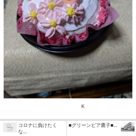
K
コロナに負けたく
■グリーンピア鷹子■...
な...