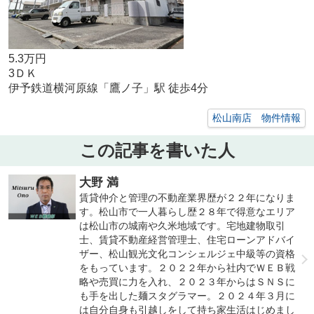
5.3万円
3ＤＫ
伊予鉄道横河原線「鷹ノ子」駅 徒歩4分
松山南店 物件情報
この記事を書いた人
大野 満
賃貸仲介と管理の不動産業界歴が２２年になりま
す。松山市で一人暮らし歴２８年で得意なエリア
は松山市の城南や久米地域です。宅地建物取引
士、賃貸不動産経営管理士、住宅ローンアドバイ
ザー、松山観光文化コンシェルジェ中級等の資格
をもっています。２０２２年から社内でＷＥＢ戦
略や売買に力を入れ、２０２３年からはＳＮＳに
も手を出した麺スタグラマー。２０２４年３月に
は自分自身も引越しをして持ち家生活はじめまし