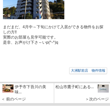
まだまだ、4月中～下旬にかけて入居ができる物件をお探
しの方‼
実際のお部屋も見学可能です。
是非、お声がけ下さ～いp(^-^)q
大洲駅前店 物件情報
伊予市下吾川の美
松山市鷹子町にある...
味...
＜ 前のページ
＞次のページ