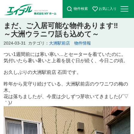
物件検索
お気に入り
まだ、ご入居可能な物件あります‼
～大洲ウラニワ話も込めて～
2024-03-31
カテゴリ：
大洲駅前店 物件情報
つい1週間前には寒い寒い…とセーターを着ていたのに。
気付いたら暑い暑いと上着を脱ぐ日が続く、今日この頃。
お久しぶりの大洲駅前店 石田です。
昨年から見守り続けている、大洲駅前店のウワニワの梅の
木。
花は落ちましたが、今度は少しずつ芽吹いてきました(ﾉ´▽
｀)ﾉ