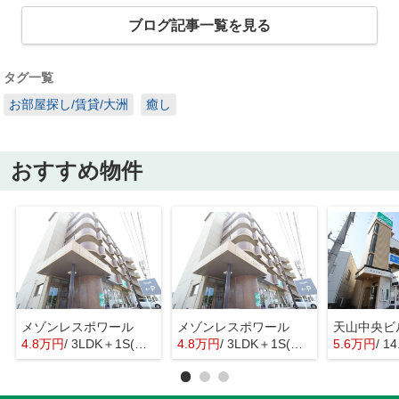
ブログ記事一覧を見る
タグ一覧
お部屋探し/賃貸/大洲
癒し
おすすめ物件
メゾンレスポワール
メゾンレスポワール
天山中央ビ
4.8万円
/ 3LDK＋1S(納戸)
4.8万円
/ 3LDK＋1S(納戸)
5.6万円
/ 1