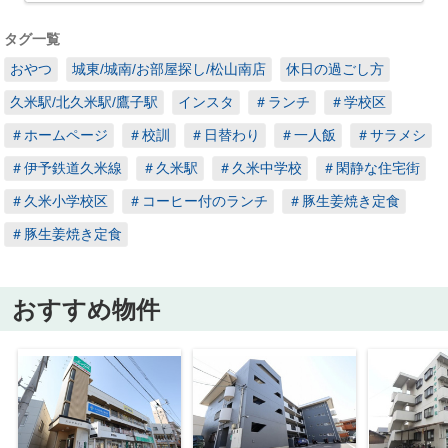
タグ一覧
おやつ
城東/城南/お部屋探し/松山南店
休日の過ごし方
久米駅/北久米駅/鷹子駅
インスタ
＃ランチ
＃学校区
＃ホームページ
＃校訓
＃日替わり
＃一人飯
＃サラメシ
＃伊予鉄道久米線
＃久米駅
＃久米中学校
＃閑静な住宅街
＃久米小学校区
＃コーヒー付のランチ
＃豚生姜焼き定食
＃豚生姜焼き定食
おすすめ物件