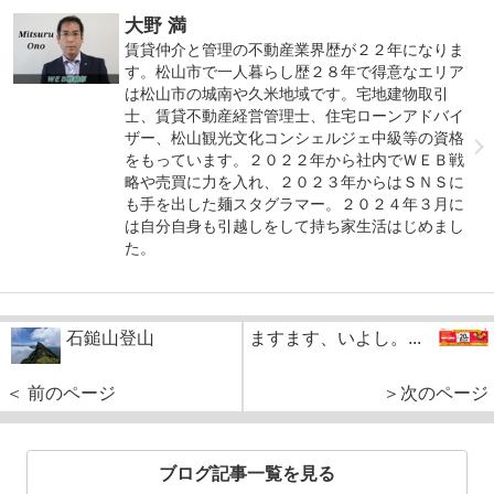
大野 満
賃貸仲介と管理の不動産業界歴が２２年になりま
す。松山市で一人暮らし歴２８年で得意なエリア
は松山市の城南や久米地域です。宅地建物取引
士、賃貸不動産経営管理士、住宅ローンアドバイ
ザー、松山観光文化コンシェルジェ中級等の資格
をもっています。２０２２年から社内でＷＥＢ戦
略や売買に力を入れ、２０２３年からはＳＮＳに
も手を出した麺スタグラマー。２０２４年３月に
は自分自身も引越しをして持ち家生活はじめまし
た。
石鎚山登山
ますます、いよし。...
＜ 前のページ
＞次のページ
ブログ記事一覧を見る