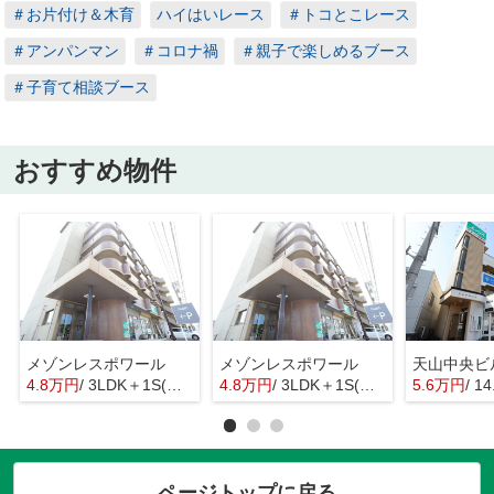
＃お片付け＆木育
ハイはいレース
＃トコとこレース
＃アンパンマン
＃コロナ禍
＃親子で楽しめるブース
＃子育て相談ブース
おすすめ物件
メゾンレスポワール
メゾンレスポワール
天山中央ビ
4.8万円
/ 3LDK＋1S(納戸)
4.8万円
/ 3LDK＋1S(納戸)
5.6万円
/ 1
ページトップに戻る