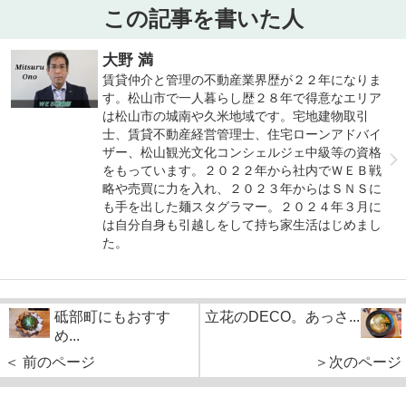
この記事を書いた人
大野 満
賃貸仲介と管理の不動産業界歴が２２年になりま
す。松山市で一人暮らし歴２８年で得意なエリア
は松山市の城南や久米地域です。宅地建物取引
士、賃貸不動産経営管理士、住宅ローンアドバイ
ザー、松山観光文化コンシェルジェ中級等の資格
をもっています。２０２２年から社内でＷＥＢ戦
略や売買に力を入れ、２０２３年からはＳＮＳに
も手を出した麺スタグラマー。２０２４年３月に
は自分自身も引越しをして持ち家生活はじめまし
た。
砥部町にもおすす
立花のDECO。あっさ...
め...
＜ 前のページ
＞次のページ