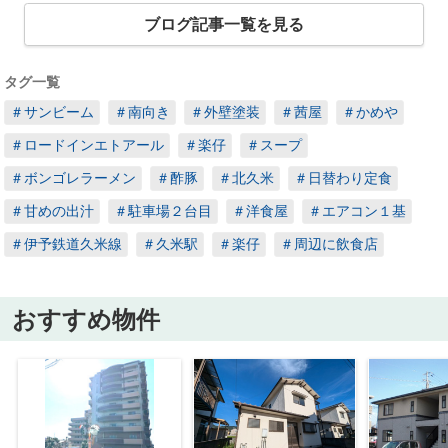
ブログ記事一覧を見る
タグ一覧
＃サンビーム
＃南向き
＃外壁塗装
＃茜屋
＃かめや
＃ロードインエトアール
＃楽仔
＃スープ
＃ボンゴレラーメン
＃酢豚
＃北久米
＃日替わり定食
＃甘めの出汁
＃駐車場２台目
＃洋食屋
＃エアコン１基
＃伊予鉄道久米線
＃久米駅
＃楽仔
＃周辺に飲食店
おすすめ物件