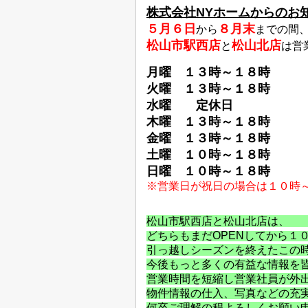
株式会社NYホームからのお
５月６日
８月末
から
までの間
松山市駅西店
松山北店
と
は営
月曜 １３時～１８時
火曜 １３時～１８時
水曜 定休日
木曜 １３時～１８時
金曜 １３時～１８時
土曜 １０時～１８時
日曜 １０時～１８時
※営業日が祝日の場合は１０時
松山市駅西店と
どちらも
まだOPENしてから
引っ越しシーズンを
今後もっと多くの有益な情
営業時間を短縮し営業社員が外
物件情報の仕入、写真などの充
何卒ご理解の程よろしく