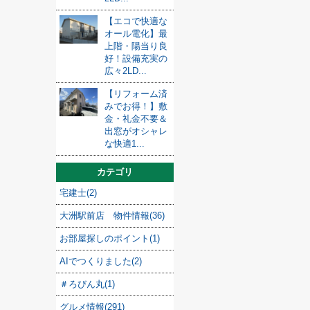
【エコで快適な
オール電化】最
上階・陽当り良
好！設備充実の
広々2LD...
【リフォーム済
みでお得！】敷
金・礼金不要＆
出窓がオシャレ
な快適1...
カテゴリ
宅建士(2)
大洲駅前店 物件情報(36)
お部屋探しのポイント(1)
AIでつくりました(2)
＃ろびん丸(1)
グルメ情報(291)