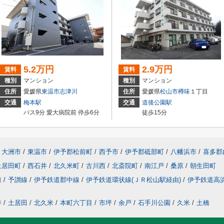
5.2万円
2.9万円
賃料
賃料
種別
マンション
種別
マンション
住所
愛媛県
東温市
志津川
住所
愛媛県
松山市
樽味
１丁目
交通
梅本駅
交通
道後公園駅
バス9分 愛大病院前 停歩6分
徒歩15分
大洲市
/
東温市
/
伊予郡松前町
/
西予市
/
伊予郡砥部町
/
八幡浜市
/
喜多郡
土居田町
/
西石井
/
北久米町
/
古川西
/
北斎院町
/
南江戸
/
桑原
/
朝生田町
線
/
予讃線
/
伊予鉄道郡中線
/
伊予鉄道環状線(ＪＲ松山駅経由)
/
伊予鉄道高
寺
/
土居田
/
北久米
/
本町六丁目
/
市坪
/
余戸
/
石手川公園
/
久米
/
土橋