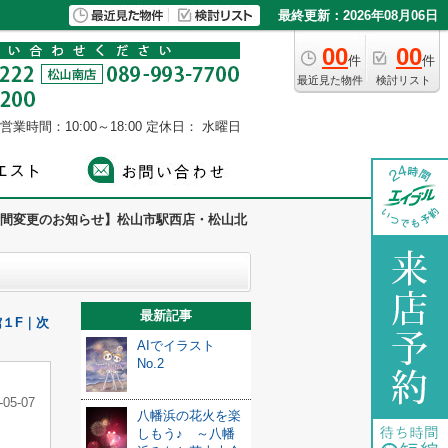
最終更新：2026年08月06日
00
00
件
件
最近見た物件
検討リスト
営業時間：10:00～18:00
定休日： 水曜日
間変更のお知らせ】松山市駅西店・松山北
最新記事
１F｜次
AIでイラスト
No.2
-05-07
八幡浜の花火を楽
しもう♪ ～八幡