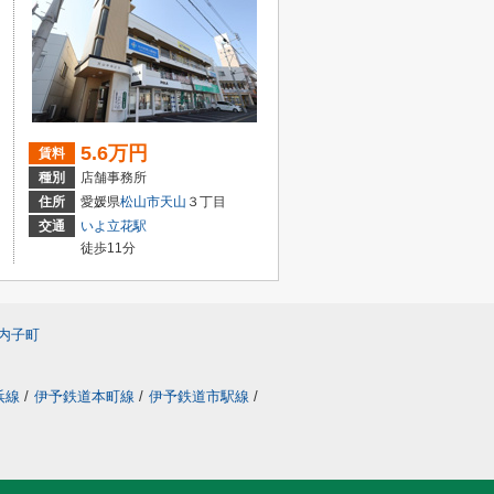
5.6万円
賃料
種別
店舗事務所
住所
愛媛県
松山市
天山
３丁目
交通
いよ立花駅
徒歩11分
内子町
浜線
/
伊予鉄道本町線
/
伊予鉄道市駅線
/