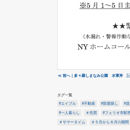
≪ 前へ｜多々羅しまなみ公園 水軍丼
タグ一覧
#エイブル
#不動産
#部屋探し
#
#一人暮らし
＃売買
#フェリオ市駅
＃サマータイム
＃５月から８月の期間