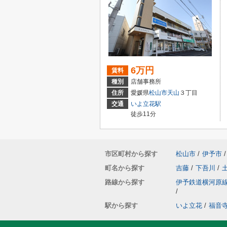
6万円
賃料
種別
店舗事務所
住所
愛媛県
松山市
天山
３丁目
交通
いよ立花駅
徒歩11分
市区町村から探す
松山市
/
伊予市
/
町名から探す
吉藤
/
下吾川
/
路線から探す
伊予鉄道横河原
/
駅から探す
いよ立花
/
福音