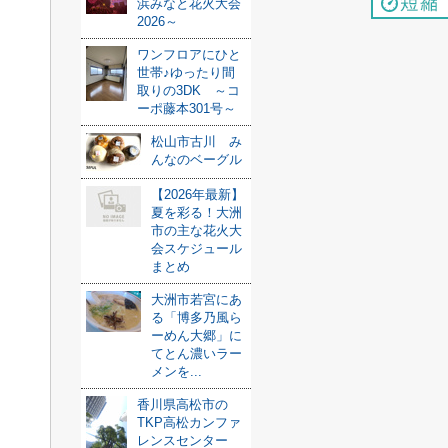
浜みなと花火大会
2026～
ワンフロアにひと
世帯♪ゆったり間
取りの3DK ～コ
ーポ藤本301号～
松山市古川 み
んなのベーグル
【2026年最新】
夏を彩る！大洲
市の主な花火大
会スケジュール
まとめ
大洲市若宮にあ
る「博多乃風ら
ーめん大郷」に
てとん濃いラー
メンを...
香川県高松市の
TKP高松カンファ
レンスセンター