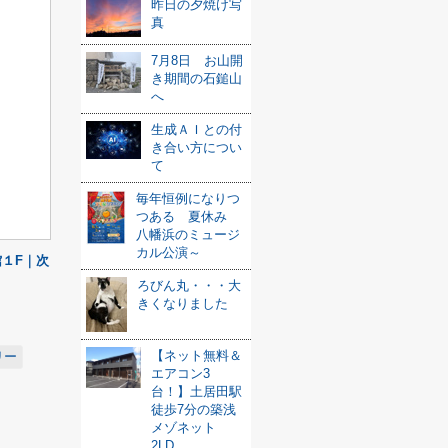
昨日の夕焼け写
真
7月8日 お山開
き期間の石鎚山
へ
生成ＡＩとの付
き合い方につい
て
毎年恒例になりつ
つある 夏休み
八幡浜のミュージ
カル公演～
１F｜次
ろびん丸・・・大
きくなりました
【ネット無料＆
リー
エアコン3
台！】土居田駅
徒歩7分の築浅
メゾネット
2LD...