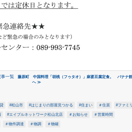
記事一覧
藤原町 中国料理「胡桃（フゥタオ）」麻婆豆腐定食。 バナナ館
へ ≫
賃貸
#松山市
#はじまりの部屋見つかる
#住まい
＃住居
#ファミ
西
#エイブルネットワーク松山北店
＃お知らせ
＃営業時間
＃物件調達
＃物調
＃物確