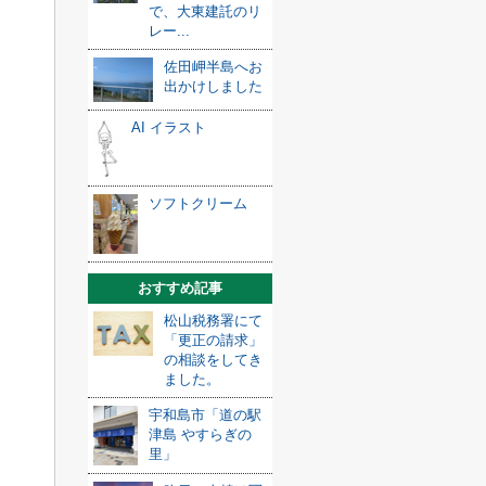
で、大東建託のリ
レー...
佐田岬半島へお
出かけしました
AI イラスト
ソフトクリーム
おすすめ記事
松山税務署にて
「更正の請求」
の相談をしてき
ました。
宇和島市「道の駅
津島 やすらぎの
里」