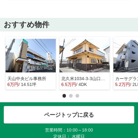
おすすめ物件
天山中央ビル事務所
北久米1034-3-3山口戸建
カーサグラ
6万円
/ 14.51坪
6.5万円
/ 4DK
5.2万円
/ 2
ページトップに戻る
営業時間：10:00～18:00
定休日： 水曜日