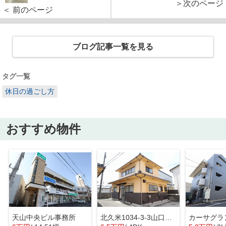
＞次のページ
＜ 前のページ
ブログ記事一覧を見る
タグ一覧
休日の過ごし方
おすすめ物件
天山中央ビル事務所
北久米1034-3-3山口戸建
カーサグラ