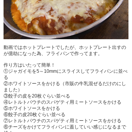
動画ではホットプレートでしたが、ホットプレート出すの
が億劫になった為、フライパンで作ってます。
作り方はいたって簡単！
①ジャガイモを5～10mmにスライスしてフライパンに並べ
る
②ホワイトソースをかける（市販の牛乳混ぜるだけのにし
ました）
③餃子の皮を20枚ぐらい並べる
④レトルトパウチのスパゲティ用ミートソースをかける
⑤ホワイトソースをかける
⑥餃子の皮20枚ぐらい並べる
⑦レトルトパウチのスパゲティ用ミートソースをかける
⑥チーズをかけてフライパンに蓋していい感じになるまで