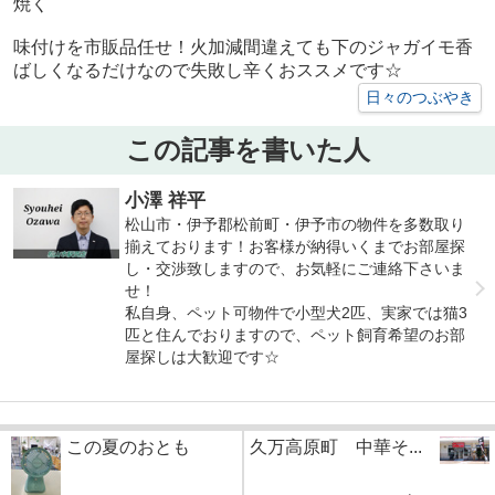
焼く
味付けを市販品任せ！火加減間違えても下のジャガイモ香
ばしくなるだけなので失敗し辛くおススメです☆
日々のつぶやき
この記事を書いた人
小澤 祥平
松山市・伊予郡松前町・伊予市の物件を多数取り
揃えております！お客様が納得いくまでお部屋探
し・交渉致しますので、お気軽にご連絡下さいま
せ！
私自身、ペット可物件で小型犬2匹、実家では猫3
匹と住んでおりますので、ペット飼育希望のお部
屋探しは大歓迎です☆
この夏のおとも
久万高原町 中華そ...