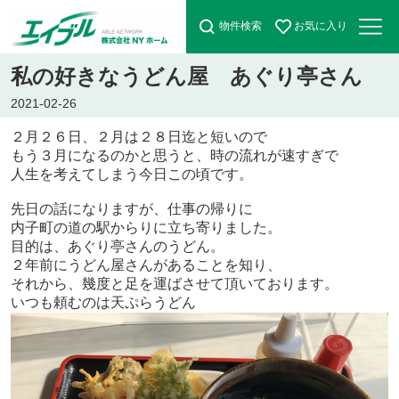
物件検索
お気に入り
私の好きなうどん屋 あぐり亭さん
2021-02-26
２月２６日、２月は２８日迄と短いので
もう３月になるのかと思うと、時の流れが速すぎで
人生を考えてしまう今日この頃です。
先日の話になりますが、仕事の帰りに
内子町の道の駅からりに立ち寄りました。
目的は、あぐり亭さんのうどん。
２年前にうどん屋さんがあることを知り、
それから、幾度と足を運ばさせて頂いております。
いつも頼むのは天ぷらうどん