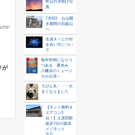
昨日の夕焼け写
真
7月8日 お山開
き期間の石鎚山
るのが
へ
生成ＡＩとの付
き合い方につい
て
毎年恒例になりつ
つある 夏休み
メが
八幡浜のミュージ
カル公演～
ろびん丸・・・大
きくなりました
【ネット無料＆
エアコン3
台！】土居田駅
徒歩7分の築浅
メゾネット
2LD...