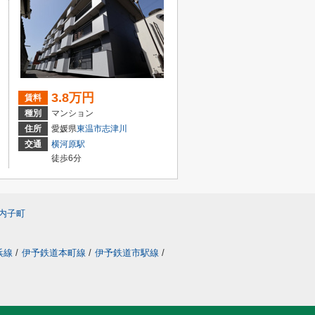
3.8万円
賃料
種別
マンション
住所
愛媛県
東温市
志津川
交通
横河原駅
徒歩6分
内子町
浜線
/
伊予鉄道本町線
/
伊予鉄道市駅線
/