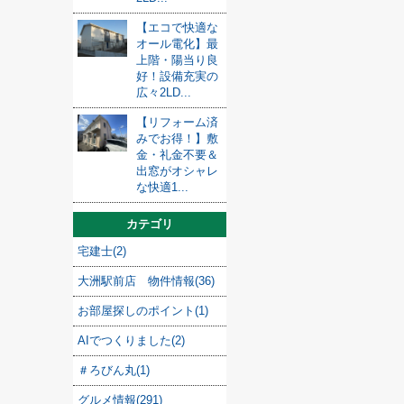
【エコで快適な
オール電化】最
上階・陽当り良
好！設備充実の
広々2LD...
【リフォーム済
みでお得！】敷
金・礼金不要＆
出窓がオシャレ
な快適1...
カテゴリ
宅建士(2)
大洲駅前店 物件情報(36)
お部屋探しのポイント(1)
AIでつくりました(2)
＃ろびん丸(1)
グルメ情報(291)