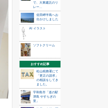
で、大東建託のリ
レー...
佐田岬半島へお
出かけしました
AI イラスト
ソフトクリーム
おすすめ記事
松山税務署にて
「更正の請求」
の相談をしてき
ました。
宇和島市「道の駅
津島 やすらぎの
里」