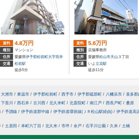
4.8万円
5.6万円
賃料
賃料
種別
マンション
種別
店舗事務所
住所
愛媛県
伊予郡松前町
大字筒井
住所
愛媛県
松山市
天山
３丁目
交通
松前駅
交通
いよ立花駅
徒歩5分
徒歩11分
大洲市
/
東温市
/
伊予郡松前町
/
西予市
/
伊予郡砥部町
/
八幡浜市
/
喜多郡
下吾川
/
西石井
/
古川西
/
北久米町
/
北斎院町
/
南江戸
/
西長戸町
/
桑原
線
/
予讃線
/
伊予鉄道郡中線
/
伊予鉄道環状線(ＪＲ松山駅経由)
/
伊予鉄道高
寺
/
土居田
/
本町六丁目
/
北久米
/
市坪
/
余戸
/
石手川公園
/
久米
/
土橋