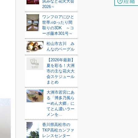
浜みなと花火大会
2026～
ワンフロアにひと
世帯♪ゆったり間
取りの3DK ～コ
ーポ藤本301号～
松山市古川 み
んなのベーグル
【2026年最新】
夏を彩る！大洲
市の主な花火大
会スケジュール
まとめ
大洲市若宮にあ
る「博多乃風ら
ーめん大郷」に
てとん濃いラー
メンを...
香川県高松市の
TKP高松カンファ
レンスセンター