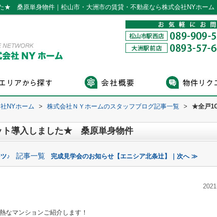
した★ 桑原単身物件｜松山市・大洲市の賃貸・不動産なら株式会社NYホーム
社NYホーム
>
株式会社ＮＹホームのスタッフブログ記事一覧
>
★全戸1
ット導入しました★ 桑原単身物件
記事一覧
ツ♪
完成見学会のお知らせ【エニシア北条辻】｜次へ ≫
2021
熱なマンションご紹介します！