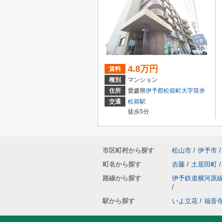
4.8万円
賃料
種別
マンション
住所
愛媛県
伊予郡松前町
大字筒井
交通
松前駅
徒歩5分
市区町村から探す
松山市
/
伊予市
/
町名から探す
吉藤
/
土居田町
/
路線から探す
伊予鉄道横河原
/
駅から探す
いよ立花
/
福音