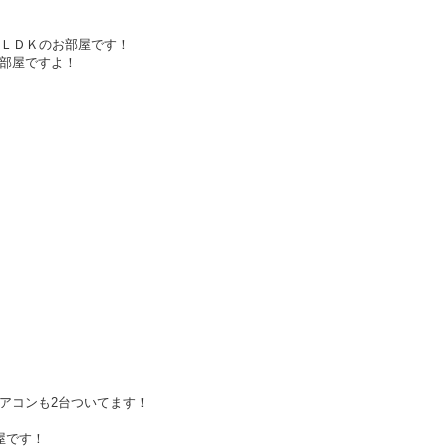
3ＬＤＫのお部屋です！
部屋ですよ！
アコンも2台ついてます！
屋です！