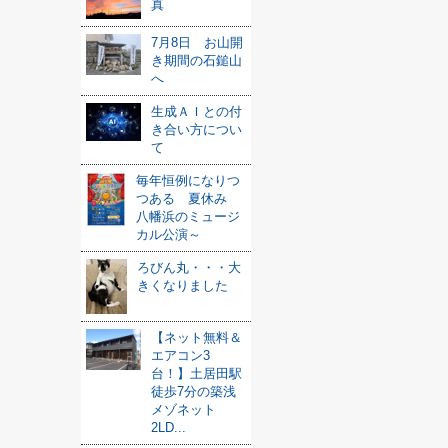
真
7月8日 お山開
き期間の石鎚山
へ
生成ＡＩとの付
き合い方につい
て
毎年恒例になりつ
つある 夏休み
八幡浜のミュージ
カル公演～
ろびん丸・・・大
きくなりました
【ネット無料＆
エアコン3
台！】土居田駅
徒歩7分の築浅
メゾネット
2LD...