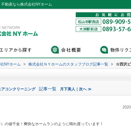
・不動産なら株式会社NYホーム
社NYホーム
>
株式会社ＮＹホームのスタッフブログ記事一覧
>
☆西沢ビ
記事一覧
エアコンクリーニング
月下美人｜次へ ≫
2020
手）の値千金！爽快なホームランのように晴れ渡っています！