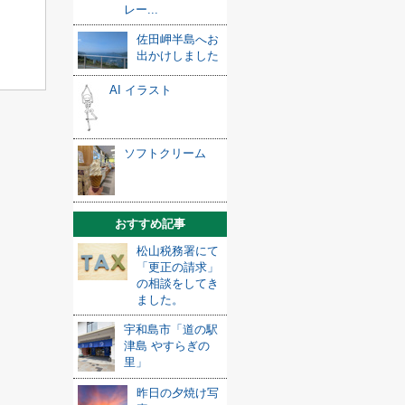
レー...
佐田岬半島へお
出かけしました
AI イラスト
ソフトクリーム
おすすめ記事
松山税務署にて
「更正の請求」
の相談をしてき
ました。
宇和島市「道の駅
津島 やすらぎの
里」
昨日の夕焼け写