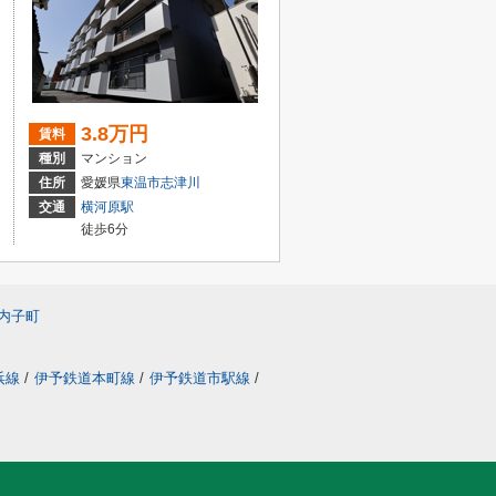
3.8万円
賃料
種別
マンション
住所
愛媛県
東温市
志津川
交通
横河原駅
徒歩6分
内子町
浜線
/
伊予鉄道本町線
/
伊予鉄道市駅線
/