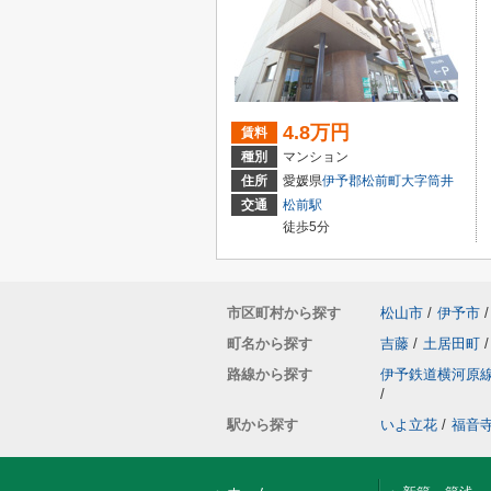
4.8万円
賃料
種別
マンション
住所
愛媛県
伊予郡松前町
大字筒井
交通
松前駅
徒歩5分
市区町村から探す
松山市
/
伊予市
/
町名から探す
吉藤
/
土居田町
/
路線から探す
伊予鉄道横河原
/
駅から探す
いよ立花
/
福音