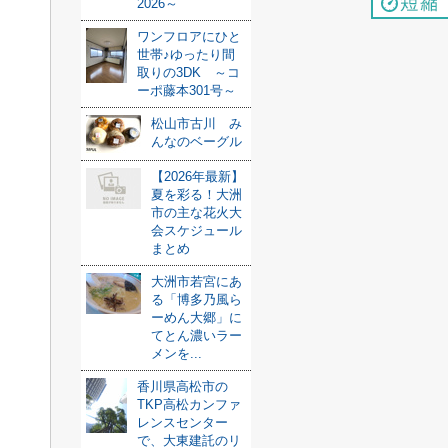
2026～
ワンフロアにひと
世帯♪ゆったり間
取りの3DK ～コ
ーポ藤本301号～
松山市古川 み
んなのベーグル
【2026年最新】
夏を彩る！大洲
市の主な花火大
会スケジュール
まとめ
大洲市若宮にあ
る「博多乃風ら
ーめん大郷」に
てとん濃いラー
メンを...
香川県高松市の
TKP高松カンファ
レンスセンター
で、大東建託のリ