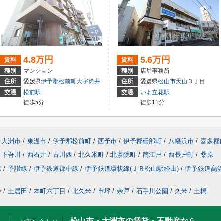
4.8万円
5.6万円
賃料
賃料
種別
マンション
種別
店舗事務所
住所
愛媛県
伊予郡松前町
大字筒井
住所
愛媛県
松山市
天山
３丁目
交通
松前駅
交通
いよ立花駅
徒歩5分
徒歩11分
大洲市
/
東温市
/
伊予郡松前町
/
西予市
/
伊予郡砥部町
/
八幡浜市
/
喜多郡
下吾川
/
西石井
/
古川西
/
北久米町
/
北斎院町
/
南江戸
/
西長戸町
/
桑原
線
/
予讃線
/
伊予鉄道郡中線
/
伊予鉄道環状線(ＪＲ松山駅経由)
/
伊予鉄道高
寺
/
土居田
/
本町六丁目
/
北久米
/
市坪
/
余戸
/
石手川公園
/
久米
/
土橋
松山市・大洲市の賃貸・不動産なら