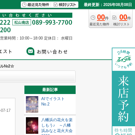
最終更新：2026年08月08日
00
00
件
件
最近見た物件
検討リスト
営業時間：10:00～18:00
定休日： 水曜日
ル№2☆
最新記事
AIでイラスト
No.2
-07-17
八幡浜の花火を楽
しもう♪ ～八幡
浜みなと花火大会