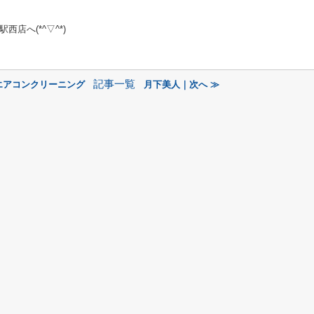
店へ(*^▽^*)
記事一覧
エアコンクリーニング
月下美人｜次へ ≫