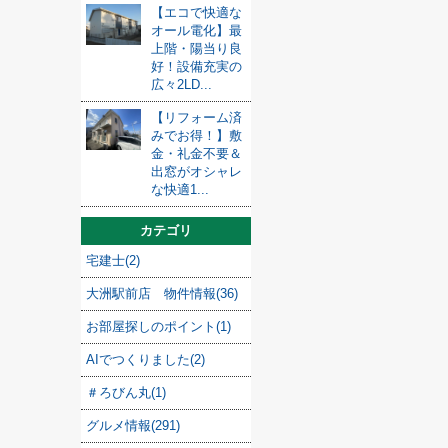
【エコで快適な
オール電化】最
上階・陽当り良
好！設備充実の
広々2LD...
【リフォーム済
みでお得！】敷
金・礼金不要＆
出窓がオシャレ
な快適1...
カテゴリ
宅建士(2)
大洲駅前店 物件情報(36)
お部屋探しのポイント(1)
AIでつくりました(2)
＃ろびん丸(1)
グルメ情報(291)