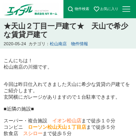
物件検索
お気に入り
★天山２丁目一戸建て★ 天山で希少
な賃貸戸建て
2020-05-24
カテゴリ：
松山南店 物件情報
こんにちは！
松山南店の川畑です。
今回は昨日仕入れてきました天山に希少な賃貸の戸建てを
ご紹介します。
玄関横にガレージがありますので１台駐車できます。
■近隣の施設■
スーパー・複合施設
イオン松山店
ま
で徒歩１０分
コンビニ
ローソン松山天山１丁目店
まで徒歩５分
飲食店
スシロー
まで徒歩５分