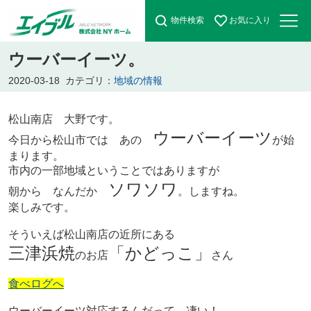
物件検索
お気に入り
ウーバーイーツ。
2020-03-18
カテゴリ：
地域の情報
松山南店 大野です。
ウーバーイーツ
今日から松山市では あの
が始
まります。
市内の一部地域ということではありますが
ソワソワ
朝から なんだか
。しますね。
楽しみです。
そういえば
松山南店の近所にある
三津浜焼
「かどっこ」
のお店
さん
食べログへ
ウーバーイーツ対応するんだって。凄い！