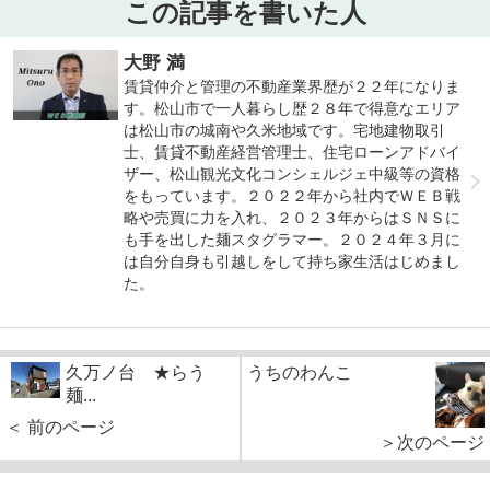
この記事を書いた人
大野 満
賃貸仲介と管理の不動産業界歴が２２年になりま
す。松山市で一人暮らし歴２８年で得意なエリア
は松山市の城南や久米地域です。宅地建物取引
士、賃貸不動産経営管理士、住宅ローンアドバイ
ザー、松山観光文化コンシェルジェ中級等の資格
をもっています。２０２２年から社内でＷＥＢ戦
略や売買に力を入れ、２０２３年からはＳＮＳに
も手を出した麺スタグラマー。２０２４年３月に
は自分自身も引越しをして持ち家生活はじめまし
た。
久万ノ台 ★らう
うちのわんこ
麺...
＜ 前のページ
＞次のページ