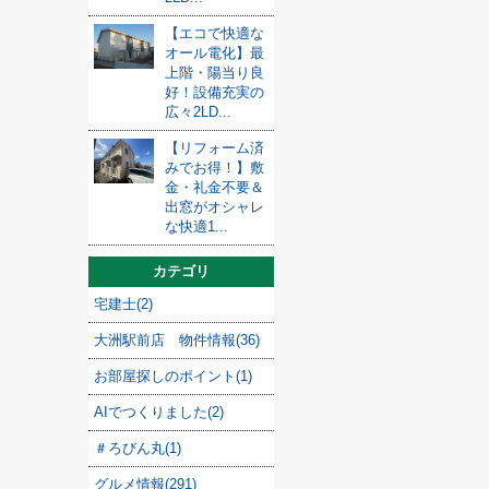
【エコで快適な
オール電化】最
上階・陽当り良
好！設備充実の
広々2LD...
【リフォーム済
みでお得！】敷
金・礼金不要＆
出窓がオシャレ
な快適1...
カテゴリ
宅建士(2)
大洲駅前店 物件情報(36)
お部屋探しのポイント(1)
AIでつくりました(2)
＃ろびん丸(1)
グルメ情報(291)