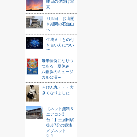
昨日の夕焼け写
真
7月8日 お山開
き期間の石鎚山
へ
生成ＡＩとの付
き合い方につい
て
毎年恒例になりつ
つある 夏休み
八幡浜のミュージ
カル公演～
ろびん丸・・・大
きくなりました
【ネット無料＆
エアコン3
台！】土居田駅
徒歩7分の築浅
メゾネット
2LD...