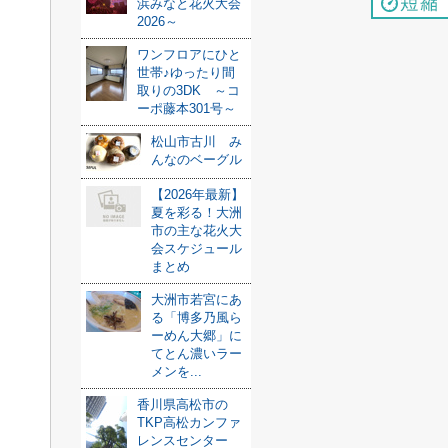
浜みなと花火大会
2026～
ワンフロアにひと
世帯♪ゆったり間
取りの3DK ～コ
ーポ藤本301号～
松山市古川 み
んなのベーグル
【2026年最新】
夏を彩る！大洲
市の主な花火大
会スケジュール
まとめ
大洲市若宮にあ
る「博多乃風ら
ーめん大郷」に
てとん濃いラー
メンを...
香川県高松市の
TKP高松カンファ
レンスセンター