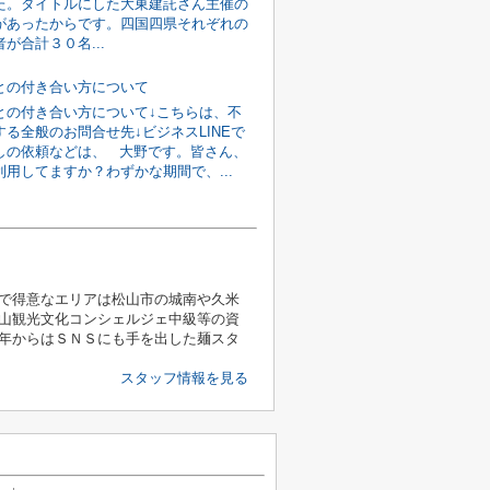
た。タイトルにした大東建託さん主催の
があったからです。四国四県それぞれの
が合計３０名...
との付き合い方について
との付き合い方について↓こちらは、不
る全般のお問合せ先↓ビジネスLINEで
しの依頼などは、 大野です。皆さん、
利用してますか？わずかな期間で、...
で得意なエリアは松山市の城南や久米
山観光文化コンシェルジェ中級等の資
年からはＳＮＳにも手を出した麺スタ
スタッフ情報を見る