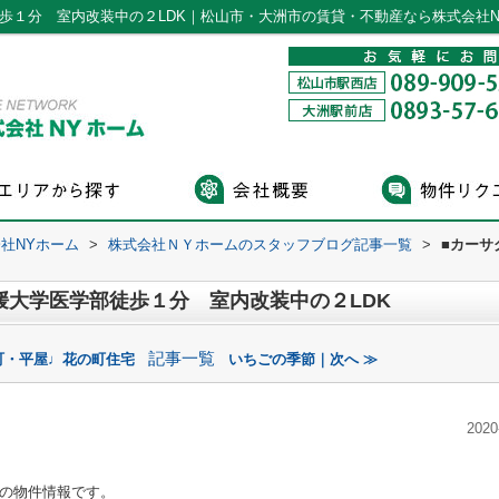
歩１分 室内改装中の２LDK｜松山市・大洲市の賃貸・不動産なら株式会社N
社NYホーム
>
株式会社ＮＹホームのスタッフブログ記事一覧
>
■カー
媛大学医学部徒歩１分 室内改装中の２LDK
記事一覧
町・平屋♩花の町住宅
いちごの季節｜次へ ≫
2020
の物件情報です。