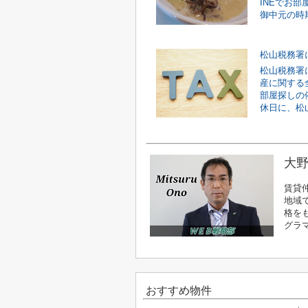
INEでお
御中元の時期
松山税務署
産に関する
部屋探しの
休日に、松山
大野
賃貸
地域
格を
グラ
おすすめ物件