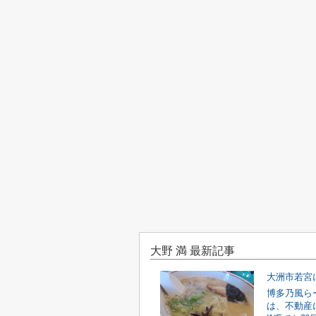
大野 満 最新記事
博多乃風ら
は、不動産