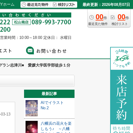
Yホーム
最終更新：2026年08月07日
00
00
件
件
最近見た物件
検討リスト
営業時間：10:00～18:00
定休日： 水曜日
サグラン志津川■ 愛媛大学医学部徒歩１分
最新記事
AIでイラスト
No.2
-03-13
八幡浜の花火を楽
しもう♪ ～八幡