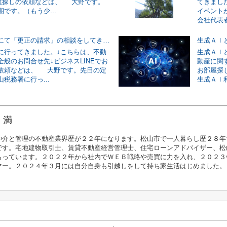
部屋探しの依頼などは、 大野です。
てきまし
です。（もう少...
イベント
会社代表者
松山税務署にて「更正の請求」の相談をしてきました。
生成ＡＩ
に行ってきました。↓こちらは、不動
生成ＡＩ
全般のお問合せ先↓ビジネスLINEでお
動産に関す
依頼などは、 大野です。先日の定
お部屋探
税務署に行っ...
生成ＡＩ
 満
仲介と管理の不動産業界歴が２２年になります。松山市で一人暮らし歴２８年
です。宅地建物取引士、賃貸不動産経営管理士、住宅ローンアドバイザー、松
もっています。２０２２年から社内でＷＥＢ戦略や売買に力を入れ、２０２３
マー。２０２４年３月には自分自身も引越しをして持ち家生活はじめました。