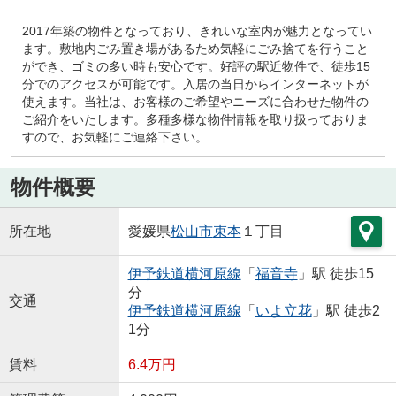
2017年築の物件となっており、きれいな室内が魅力となってい
ます。敷地内ごみ置き場があるため気軽にごみ捨てを行うこと
ができ、ゴミの多い時も安心です。好評の駅近物件で、徒歩15
分でのアクセスが可能です。入居の当日からインターネットが
使えます。当社は、お客様のご希望やニーズに合わせた物件の
ご紹介をいたします。多種多様な物件情報を取り扱っておりま
すので、お気軽にご連絡下さい。
物件概要
所在地
愛媛県
松山市
束本
１丁目
伊予鉄道横河原線
「
福音寺
」駅 徒歩15
分
交通
伊予鉄道横河原線
「
いよ立花
」駅 徒歩2
1分
賃料
6.4万円