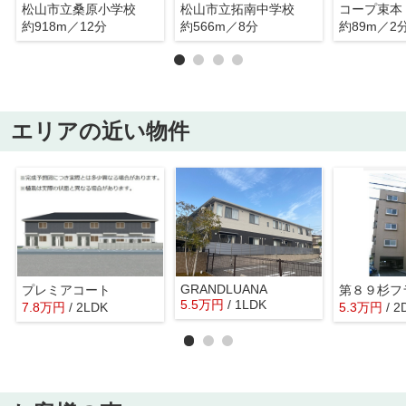
松山市立桑原小学校
松山市立拓南中学校
コープ束本
約918m／12分
約566m／8分
約89m／2
エリアの近い物件
GRANDLUANA
プレミアコート
第８９杉フ
5.5
万
円
/ 1LDK
7.8
万
円
/ 2LDK
5.3
万
円
/ 2