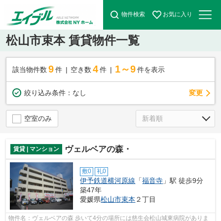
物件検索
お気に入り
松山市束本 賃貸物件一覧
9
4
1～9
該当物件数
件
空き数
件
件を表示
変更
絞り込み条件：
なし
空室のみ
ヴェルベアの森・
賃貸 | マンション
敷0
礼0
伊予鉄道横河原線
「
福音寺
」駅 徒歩9分
築47年
愛媛県
松山市
束本
２丁目
物件名：ヴェルベアの森 歩いて4分の場所には慈生会松山城東病院がありま