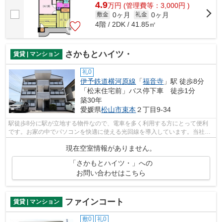
4.9
万
円
(管理費等：3,000円 )
0ヶ月
0ヶ月
敷金
礼金
4階 / 2DK / 41.85㎡
さかもとハイツ・
賃貸 | マンション
礼0
伊予鉄道横河原線
「
福音寺
」駅 徒歩8分
「松末住宅前」バス停下車 徒歩1分
築30年
愛媛県
松山市
束本
２丁目9-34
駅徒歩8分に駅が立地する物件なので、電車を多く利用する方にとって便利
です。お家の中でパソコンを快適に使える光回線を導入しています。当社に
は、豊富な物件情報と信頼できるスタッ...
現在空室情報がありません。
「さかもとハイツ・」への
お問い合わせはこちら
ファインコート
賃貸 | マンション
敷0
礼0