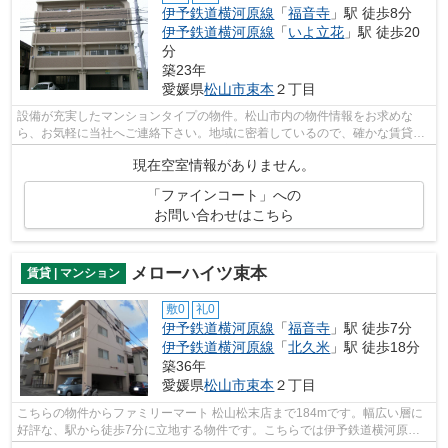
伊予鉄道横河原線
「
福音寺
」駅 徒歩8分
伊予鉄道横河原線
「
いよ立花
」駅 徒歩20
分
築23年
愛媛県
松山市
束本
２丁目
設備が充実したマンションタイプの物件。松山市内の物件情報をお求めな
ら、お気軽に当社へご連絡下さい。地域に密着しているので、確かな賃貸情
報と地域情報をご提供いたします。ご安...
現在空室情報がありません。
「ファインコート」への
お問い合わせはこちら
メローハイツ束本
賃貸 | マンション
敷0
礼0
伊予鉄道横河原線
「
福音寺
」駅 徒歩7分
伊予鉄道横河原線
「
北久米
」駅 徒歩18分
築36年
愛媛県
松山市
束本
２丁目
こちらの物件からファミリーマート 松山松末店まで184mです。幅広い層に
好評な、駅から徒歩7分に立地する物件です。こちらでは伊予鉄道横河原線
福音寺周辺の賃貸情報をご紹介しており...