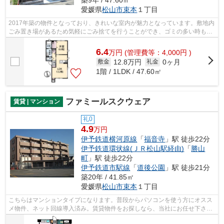
築9年 / 47.60㎡
愛媛県
松山市
束本
１丁目
2017年築の物件となっており、きれいな室内が魅力となっています。敷地内
ごみ置き場があるため気軽にごみ捨てを行うことができ、ゴミの多い時も安
心です。好評の駅近物件で、徒歩15分...
6.4
万
円
(管理費等：4,000円 )
12.8万円
0ヶ月
敷金
礼金
1階 / 1LDK / 47.60㎡
ファミールスクウェア
賃貸 | マンション
礼0
4.9
万円
伊予鉄道横河原線
「
福音寺
」駅 徒歩22分
伊予鉄道環状線(ＪＲ松山駅経由)
「
勝山
町
」駅 徒歩22分
伊予鉄道市駅線
「
道後公園
」駅 徒歩21分
築20年 / 41.85㎡
愛媛県
松山市
束本
１丁目
こちらはマンションタイプになります。普段からパソコンを使う方にオスス
メ物件、ネット回線導入済み。賃貸物件をお探しなら、当社にお任せ下さ
い。こだわりやニーズに合わせた物件を...