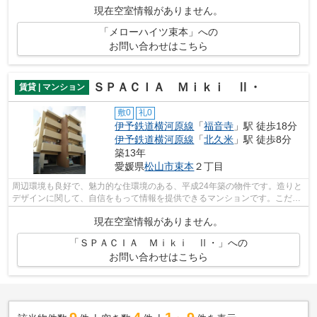
現在空室情報がありません。
「メローハイツ束本」への
お問い合わせはこちら
ＳＰＡＣＩＡ Ｍｉｋｉ Ⅱ・
賃貸 | マンション
敷0
礼0
伊予鉄道横河原線
「
福音寺
」駅 徒歩18分
伊予鉄道横河原線
「
北久米
」駅 徒歩8分
築13年
愛媛県
松山市
束本
２丁目
周辺環境も良好で、魅力的な住環境のある、平成24年築の物件です。造りと
デザインに関して、自信をもって情報を提供できるマンションです。こだわ
りの賃貸物件をお探しの方は、ぜひ当...
現在空室情報がありません。
「ＳＰＡＣＩＡ Ｍｉｋｉ Ⅱ・」への
お問い合わせはこちら