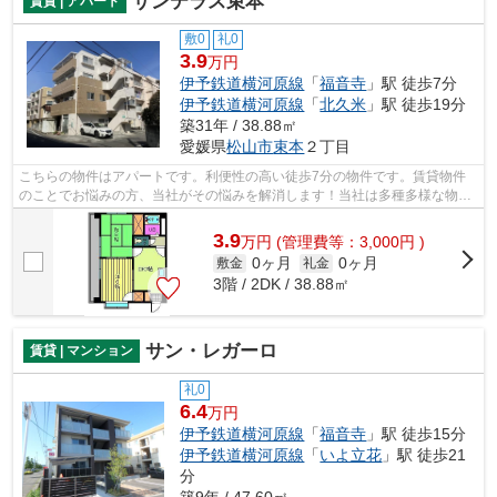
サンテラス束本
賃貸 | アパート
敷0
礼0
3.9
万円
伊予鉄道横河原線
「
福音寺
」駅 徒歩7分
伊予鉄道横河原線
「
北久米
」駅 徒歩19分
築31年 / 38.88㎡
愛媛県
松山市
束本
２丁目
こちらの物件はアパートです。利便性の高い徒歩7分の物件です。賃貸物件
のことでお悩みの方、当社がその悩みを解消します！当社は多種多様な物件
情報を取り扱っているので、きっとご希...
3.9
万
円
(管理費等：3,000円 )
0ヶ月
0ヶ月
敷金
礼金
3階 / 2DK / 38.88㎡
サン・レガーロ
賃貸 | マンション
礼0
6.4
万円
伊予鉄道横河原線
「
福音寺
」駅 徒歩15分
伊予鉄道横河原線
「
いよ立花
」駅 徒歩21
分