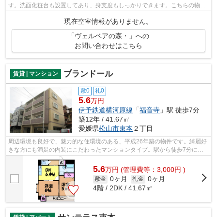
す。洗面化粧台も設置してあり、身支度もしっかりできます。こちらの物件
はエレベーター付きです。共用設備の...
現在空室情報がありません。
「ヴェルベアの森・」への
お問い合わせはこちら
プランドール
賃貸 | マンション
敷0
礼0
5.6
万円
伊予鉄道横河原線
「
福音寺
」駅 徒歩7分
築12年 / 41.67㎡
愛媛県
松山市
束本
２丁目
周辺環境も良好で、魅力的な住環境のある、平成26年築の物件です。綺麗好
きな方にも満足の内装にこだわったマンションタイプ。駅から徒歩7分に立
地する物件です。数多くの物件を取り揃...
5.6
万
円
(管理費等：3,000円 )
0ヶ月
0ヶ月
敷金
礼金
4階 / 2DK / 41.67㎡