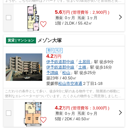
ょうか。こちらの物件はアパートです。住まいの環境が良いと皆自然と笑顔
になれます。そんな素敵でハリのある...
5.6
万
円
(管理費等：2,900円 )
0ヶ月
1ヶ月
敷金
礼金
1階 / 2LDK / 55.42㎡
メゾン大塚
賃貸 | マンション
敷0
礼0
4.2
万円
伊予鉄道郡中線
「
土居田
」駅 徒歩9分
伊予鉄道郡中線
「
土橋
」駅 徒歩16分
予讃線
「
松山
」駅 徒歩25分
築23年 / 40.50㎡
愛媛県
松山市
空港通
２丁目1-18
こだわりの条件として多い、徒歩9分に駅のある物件です。階層差の移動に
便利なエレベーターがついています。たくさんの物件をご用意致しました。
色々な物件をご覧になって、お気に入り...
4.2
万
円
(管理費等：3,000円 )
0ヶ月
0ヶ月
敷金
礼金
5階 / 2DK / 40.50㎡