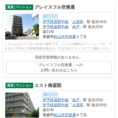
グレイスフル空港通
賃貸 | マンション
敷0
礼0
伊予鉄道郡中線
「
土居田
」駅 徒歩16分
伊予鉄道郡中線
「
余戸
」駅 徒歩22分
築21年
愛媛県
松山市
空港通
４丁目
こちらはエレベーター付きの物件です。こちらの物件はマンションです。で
きるだけ早めに不動産情報を集めたい方は当社スタッフまでご連絡くださ
い。地域の不動産情報をいち早くお届け...
現在空室情報がありません。
「グレイスフル空港通」への
お問い合わせはこちら
エスト南斎院
賃貸 | マンション
敷0
礼0
伊予鉄道郡中線
「
余戸
」駅 徒歩20分
伊予鉄道郡中線
「
土居田
」駅 徒歩20分
築32年
愛媛県
松山市
空港通
６丁目