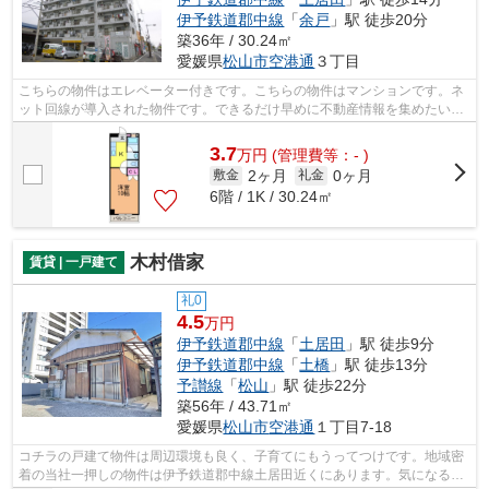
伊予鉄道郡中線
「
余戸
」駅 徒歩20分
築36年 / 30.24㎡
愛媛県
松山市
空港通
３丁目
こちらの物件はエレベーター付きです。こちらの物件はマンションです。ネ
ット回線が導入された物件です。できるだけ早めに不動産情報を集めたい方
は当社スタッフまでご連絡ください。...
3.7
万
円
(管理費等：- )
2ヶ月
0ヶ月
敷金
礼金
6階 / 1K / 30.24㎡
木村借家
賃貸 | 一戸建て
礼0
4.5
万円
伊予鉄道郡中線
「
土居田
」駅 徒歩9分
伊予鉄道郡中線
「
土橋
」駅 徒歩13分
予讃線
「
松山
」駅 徒歩22分
築56年 / 43.71㎡
愛媛県
松山市
空港通
１丁目7-18
コチラの戸建て物件は周辺環境も良く、子育てにもうってつけです。地域密
着の当社一押しの物件は伊予鉄道郡中線土居田近くにあります。気になる方