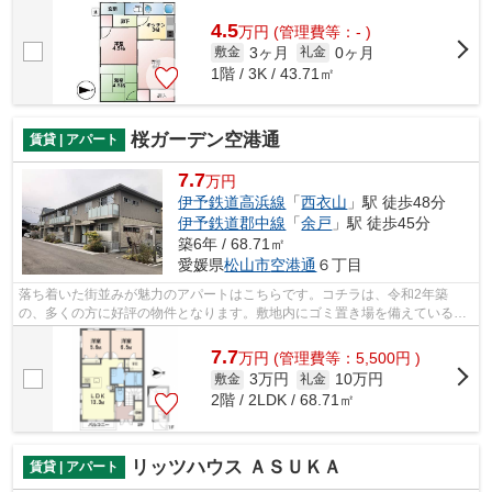
はお気軽にご連絡ください。お待ちし...
4.5
万
円
(管理費等：- )
3ヶ月
0ヶ月
敷金
礼金
1階 / 3K / 43.71㎡
桜ガーデン空港通
賃貸 | アパート
7.7
万円
伊予鉄道高浜線
「
西衣山
」駅 徒歩48分
伊予鉄道郡中線
「
余戸
」駅 徒歩45分
築6年 / 68.71㎡
愛媛県
松山市
空港通
６丁目
落ち着いた街並みが魅力のアパートはこちらです。コチラは、令和2年築
の、多くの方に好評の物件となります。敷地内にゴミ置き場を備えているの
で敷地外に出る必要が無く、ごみ出しが短...
7.7
万
円
(管理費等：5,500円 )
3万円
10万円
敷金
礼金
2階 / 2LDK / 68.71㎡
リッツハウス ＡＳＵＫＡ
賃貸 | アパート