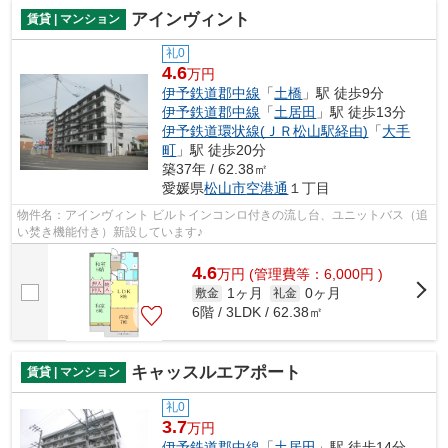
アインヴィント
賃貸 | マンション
礼0
4.6
万円
伊予鉄道郡中線
「
土橋
」駅 徒歩9分
伊予鉄道郡中線
「
土居田
」駅 徒歩13分
伊予鉄道環状線(ＪＲ松山駅経由)
「
大手
町
」駅 徒歩20分
築37年 / 62.38㎡
愛媛県
松山市
空港通
１丁目
物件名：アインヴィント ビルトインコンロ付きの流し台、ユニットバス（追
い焚き機能付き）新設しています♪
4.6
万
円
(管理費等：6,000円 )
1ヶ月
0ヶ月
敷金
礼金
6階 / 3LDK / 62.38㎡
キャッスルエアポート
賃貸 | マンション
礼0
3.7
万円
伊予鉄道郡中線
「
土居田
」駅 徒歩14分