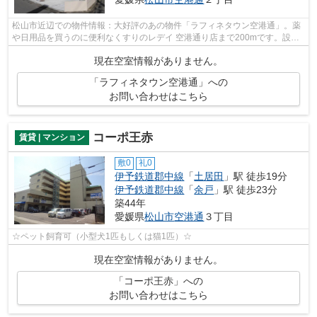
松山市近辺での物件情報：大好評のあの物件「ラフィネタウン空港通」。薬
や日用品を買うのに便利なくすりのレデイ 空港通り店まで200mです。設備
も間取りも申し分の無い、快適な住環境...
現在空室情報がありません。
「ラフィネタウン空港通」への
お問い合わせはこちら
コーポ王赤
賃貸 | マンション
敷0
礼0
伊予鉄道郡中線
「
土居田
」駅 徒歩19分
伊予鉄道郡中線
「
余戸
」駅 徒歩23分
築44年
愛媛県
松山市
空港通
３丁目
☆ペット飼育可（小型犬1匹もしくは猫1匹）☆
現在空室情報がありません。
「コーポ王赤」への
お問い合わせはこちら