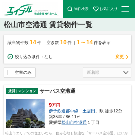
物件検索
お気に入り
松山市空港通 賃貸物件一覧
14
10
1～14
該当物件数
件
空き数
件
件を表示
変更
絞り込み条件：
なし
空室のみ
サーパス空港通
賃貸 | マンション
9
万円
伊予鉄道郡中線
「
土居田
」駅 徒歩12分
築35年 / 86.11㎡
愛媛県
松山市
空港通
１丁目
松山市エリアでの住まいなら、住み心地も快適な「サーパス空港通」はいか