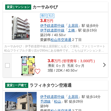
カーサみやび
賃貸 | マンション
敷0
礼0
3.8
万円
伊予鉄道郡中線
「
土居田
」駅 徒歩8分
伊予鉄道郡中線
「
土橋
」駅 徒歩19分
築23年 / 40.50㎡
愛媛県
松山市
空港通
２丁目
カーサみやび：伊予鉄道郡中線土居田駅にも近くて便利。ファミリーマート
松山フライブルク通り店が290mにある物件です。こちらはマンションタイ
プになります。通信速度が速く時間も節...
3.8
万
円
(管理費等：3,000円 )
0ヶ月
0ヶ月
敷金
礼金
3階 / 2DK / 40.50㎡
ラフィネタウン空港通
賃貸 | 一戸建て
伊予鉄道郡中線
「
土居田
」駅 徒歩14分
予讃線
「
松山
」駅 徒歩28分
築9年
愛媛県
松山市
空港通
２丁目