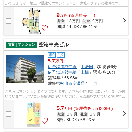
がでしょうか。地上12階建てのマンションは、弊社イチオシの物件です。こ
ちらの物件はマンションです。エレベ...
9
万
円
(管理費等：- )
18万円
9万円
敷金
礼金
09階 / 4LDK / 86.11㎡
空港中央ビル
賃貸 | マンション
敷0
礼0
5.7
万円
伊予鉄道郡中線
「
土居田
」駅 徒歩9分
伊予鉄道郡中線
「
土橋
」駅 徒歩16分
築34年 / 68.93㎡
愛媛県
松山市
空港通
１丁目
こちらはマンションタイプになります。こちらの物件にはエレベーターが付
いています。パソコンを快適に使いたい方に、光回線を繋いでいる物件で
す。当社スタッフが地域の賃貸情報をご...
5.7
万
円
(管理費等：5,000円 )
0ヶ月
0ヶ月
敷金
礼金
6階 / 3LDK / 68.93㎡