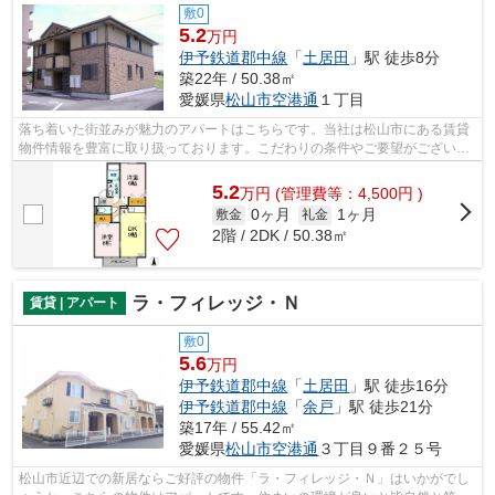
敷0
5.2
万円
伊予鉄道郡中線
「
土居田
」駅 徒歩8分
築22年 / 50.38㎡
愛媛県
松山市
空港通
１丁目
落ち着いた街並みが魅力のアパートはこちらです。当社は松山市にある賃貸
物件情報を豊富に取り扱っております。こだわりの条件やご要望がございま
したら、お気軽に当社へご連絡下さい...
5.2
万
円
(管理費等：4,500円 )
0ヶ月
1ヶ月
敷金
礼金
2階 / 2DK / 50.38㎡
ラ・フィレッジ・Ｎ
賃貸 | アパート
敷0
5.6
万円
伊予鉄道郡中線
「
土居田
」駅 徒歩16分
伊予鉄道郡中線
「
余戸
」駅 徒歩21分
築17年 / 55.42㎡
愛媛県
松山市
空港通
３丁目９番２５号
松山市近辺での新居ならご好評の物件「ラ・フィレッジ・Ｎ」はいかがでし