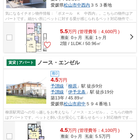
愛媛県
松山市
中西内
３５３番地
気になるイチオシ物件情報：「ボヌール Ｋ 中西内」。こちらの物件はア
パートです。細かい所にペットに対する愛が感じられるペット対応物件で
す。松山市での住まい探しは、地域に特...
5.5
万
円
(管理費等：4,600円 )
0ヶ月
1ヶ月
敷金
礼金
2階 / 1LDK / 50.96㎡
ノース・エンゼル
賃貸 | アパート
敷0
4.5
万円
予讃線
「
柳原
」駅 徒歩9分
予讃線
「
伊予北条
」駅 徒歩19分
築13年 / 45.89㎡
愛媛県
松山市
府中
５９４番地１
柳原駅周辺への引っ越しをお考えなら「ノース・エンゼル」。こちらの物件
はアパートです。ペットと飼い主が安心して暮らせるペット対応物件です。
当社が勧める物件で、快適に暮らしま...
4.5
万
円
(管理費等：4,100円 )
0ヶ月
5.5万円
敷金
礼金