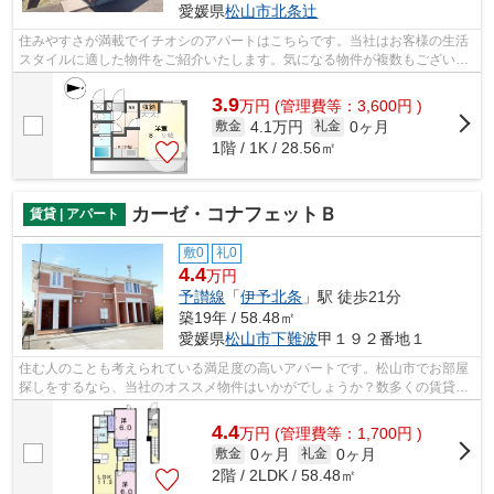
愛媛県
松山市
北条辻
住みやすさが満載でイチオシのアパートはこちらです。当社はお客様の生活
スタイルに適した物件をご紹介いたします。気になる物件が複数もございま
したら、お気軽に当社へご連絡下さい。
3.9
万
円
(管理費等：3,600円 )
4.1万円
0ヶ月
敷金
礼金
1階 / 1K / 28.56㎡
カーゼ・コナフェットＢ
賃貸 | アパート
敷0
礼0
4.4
万円
予讃線
「
伊予北条
」駅 徒歩21分
築19年 / 58.48㎡
愛媛県
松山市
下難波
甲１９２番地１
住む人のことも考えられている満足度の高いアパートです。松山市でお部屋
探しをするなら、当社のオススメ物件はいかがでしょうか？数多くの賃貸物
件を取り扱っているので、きっと希望...
4.4
万
円
(管理費等：1,700円 )
0ヶ月
0ヶ月
敷金
礼金
2階 / 2LDK / 58.48㎡