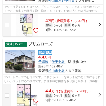
愛媛県
松山市
河野中須賀
５０４番地１
ぜひ一度見ていただきたい、「クレールＭＫ」です。こちらの物件はアパー
トです。数多くの物件を取り揃えております。お気に入りの条件の物件をお
探し下さい。ご要望やご質問もお気軽...
4
万
円
(管理費等：1,700円 )
0ヶ月
0ヶ月
敷金
礼金
1階 / 1LDK / 40.72㎡
プリムローズ
賃貸 | アパート
敷0
礼0
4.4
万円
予讃線
「
伊予北条
」駅 徒歩10分
築25年 / 62.48㎡
愛媛県
松山市
北条
５６７番地
アパートタイプのお部屋です。これからペットを飼う予定のある方にもうれ
しい、ペット対応の物件です。多種多様な物件を取り扱う当社は、お客様の
ご希望に適した物件のご紹介をさせて...
4.4
万
円
(管理費等：2,200円 )
0ヶ月
0ヶ月
敷金
礼金
2階 / 2LDK / 62.48㎡