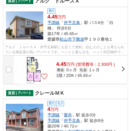
アルク トルースＡ
賃貸 | アパート
敷0
4.45
万円
予讃線
「
伊予北条
」駅 バス4分 「白
橋」 停歩5分
築17年 / 45.65㎡
愛媛県
松山市
下難波
甲１９０番地１
アルク トルースＡ：伊予北条駅にも近くて便利。住む人のことも考えられ
ている満足度の高いアパートです。ペットと暮らせる、ペット対応物件で
す。松山市地域に密着した当社なら、お...
4.45
万
円
(管理費等：2,300円 )
0ヶ月
1ヶ月
敷金
礼金
1階 / 2DK / 45.65㎡
クレールＭＫ
賃貸 | アパート
敷0
礼0
4
万円
予讃線
「
粟井
」駅 徒歩3分
予讃線
「
伊予北条
」駅 徒歩8分
築20年 / 40.72㎡