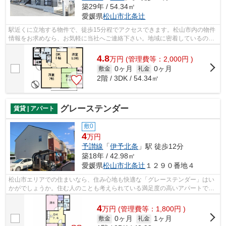
築29年 / 54.34㎡
愛媛県
松山市
北条辻
駅近くに立地する物件で、徒歩15分程でアクセスできます。松山市内の物件
情報をお求めなら、お気軽に当社へご連絡下さい。地域に密着しているの
で、確かな賃貸情報と地域情報をご提供...
4.8
万
円
(管理費等：2,000円 )
0ヶ月
0ヶ月
敷金
礼金
2階 / 3DK / 54.34㎡
グレーステンダー
賃貸 | アパート
敷0
4
万円
予讃線
「
伊予北条
」駅 徒歩12分
築18年 / 42.98㎡
愛媛県
松山市
北条辻
１２９０番地４
松山市エリアでの住まいなら、住み心地も快適な「グレーステンダー」はい
かがでしょうか。住む人のことも考えられている満足度の高いアパートで
す。こちら伊予北条近くに立地する賃貸...
4
万
円
(管理費等：1,800円 )
0ヶ月
1ヶ月
敷金
礼金