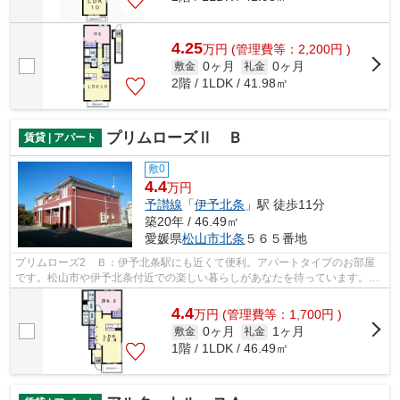
4.25
万
円
(管理費等：2,200円 )
0ヶ月
0ヶ月
敷金
礼金
2階 / 1LDK / 41.98㎡
プリムローズⅡ Ｂ
賃貸 | アパート
敷0
4.4
万円
予讃線
「
伊予北条
」駅 徒歩11分
築20年 / 46.49㎡
愛媛県
松山市
北条
５６５番地
プリムローズ2 Ｂ：伊予北条駅にも近くて便利。アパートタイプのお部屋
です。松山市や伊予北条付近での楽しい暮らしがあなたを待っています。素
敵なお部屋を私達と一緒に見つけるため...
4.4
万
円
(管理費等：1,700円 )
0ヶ月
1ヶ月
敷金
礼金
1階 / 1LDK / 46.49㎡