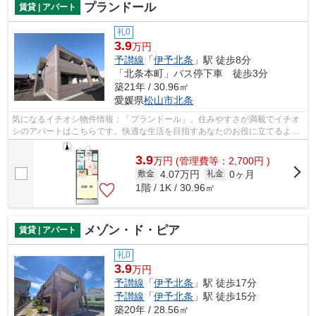
プランドール
賃貸 | アパート
礼0
3.9
万円
予讃線
「
伊予北条
」駅 徒歩8分
「北条本町」バス停下車 徒歩3分
築21年 / 30.96㎡
愛媛県
松山市
北条
気になるイチオシ物件情報：「プランドール」。住みやすさが満載でイチオ
シのアパートはこちらです。快適な生活を目指すあなたのお役に立てるよう
に。種類をたくさんご用意してお待ち...
3.9
万
円
(管理費等：2,700円 )
4.07万円
0ヶ月
敷金
礼金
1階 / 1K / 30.96㎡
メゾン・ド・ピア
賃貸 | アパート
礼0
3.9
万円
予讃線
「
伊予北条
」駅 徒歩17分
予讃線
「
伊予北条
」駅 徒歩15分
築20年 / 28.56㎡