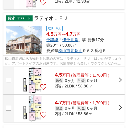
1階 / 2DK / 42.98㎡
ラティオ．ＦＪ
賃貸 | アパート
敷0
礼0
4.5
4.7
万円～
万円
予讃線
「
伊予北条
」駅 徒歩17分
築20年 / 58.86㎡
愛媛県
松山市
北条辻
９６３番地５
松山市周辺にある物件をお求めの方は「ラティオ．ＦＪ」はいかがでしょう
か。アパートタイプのお部屋です。お部屋探しも楽しくワクワクしながら選
びましょう。松山市エリアの伊予北条...
4.5
万
円
(管理費等：1,700円 )
0ヶ月
0ヶ月
敷金
礼金
2階 / 2LDK / 58.86㎡
4.7
万
円
(管理費等：1,700円 )
0ヶ月
0ヶ月
敷金
礼金
2階 / 2LDK / 58.86㎡