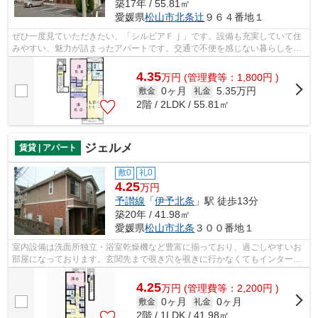
築17年 / 55.81㎡
愛媛県
松山市
北条辻
９６４番地１
ぜひ一度見ていただきたい、「シルビアＦｊ」です。設備も充実していて住
みやすい、魅力が詰まったアパートです。交通で不便を感じない暮らしをお
求めなら、伊予北条周辺の賃貸住宅を...
4.35
万
円
(管理費等：1,800円 )
0ヶ月
5.35万円
敷金
礼金
2階 / 2LDK / 55.81㎡
ジェルメ
賃貸 | アパート
敷0
礼0
4.25
万円
予讃線
「
伊予北条
」駅 徒歩13分
築20年 / 41.98㎡
愛媛県
松山市
北条
３００番地１
室内設備は洗面所独立・浴室乾燥機など豊富に揃っており、過ごしやすいお
部屋になっております。玄関先まで覗き穴を覗きに行かなくてもインターホ
ン越しに誰が来たのかを確認できるの...
4.25
万
円
(管理費等：2,200円 )
0ヶ月
0ヶ月
敷金
礼金
2階 / 1LDK / 41.98㎡