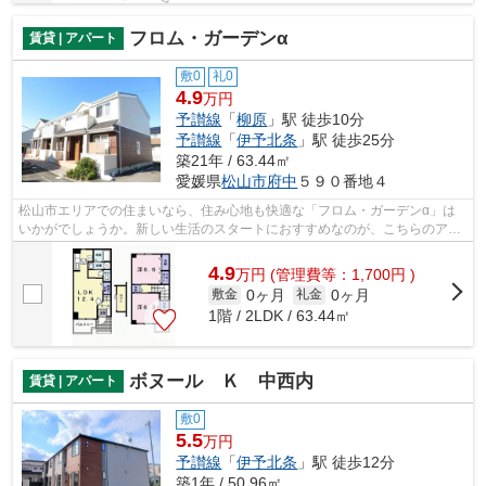
フロム・ガーデンα
賃貸 | アパート
敷0
礼0
4.9
万円
予讃線
「
柳原
」駅 徒歩10分
予讃線
「
伊予北条
」駅 徒歩25分
築21年 / 63.44㎡
愛媛県
松山市
府中
５９０番地４
松山市エリアでの住まいなら、住み心地も快適な「フロム・ガーデンα」は
いかがでしょうか。新しい生活のスタートにおすすめなのが、こちらのアパ
ートです。賃貸住宅情報をお探しの方で...
4.9
万
円
(管理費等：1,700円 )
0ヶ月
0ヶ月
敷金
礼金
1階 / 2LDK / 63.44㎡
ボヌール Ｋ 中西内
賃貸 | アパート
敷0
5.5
万円
予讃線
「
伊予北条
」駅 徒歩12分
築1年 / 50.96㎡