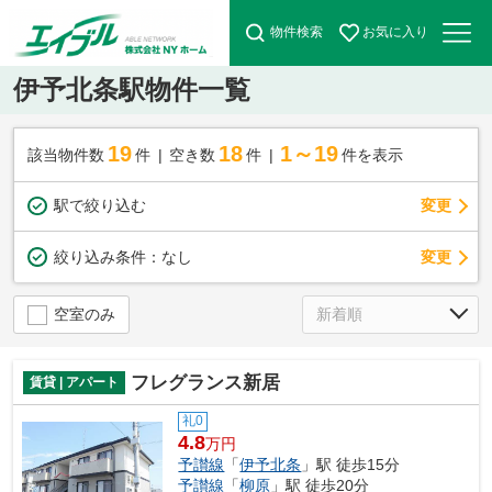
物件検索
お気に入り
伊予北条駅物件一覧
19
18
1～19
該当物件数
件
空き数
件
件を表示
駅で絞り込む
変更
変更
絞り込み条件：
なし
空室のみ
フレグランス新居
賃貸 | アパート
礼0
4.8
万円
予讃線
「
伊予北条
」駅 徒歩15分
予讃線
「
柳原
」駅 徒歩20分