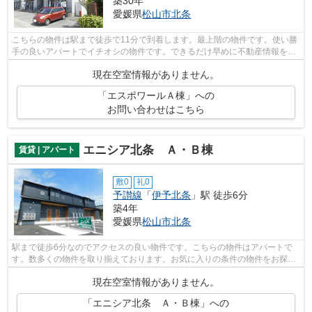
築30年
愛媛県
松山市
北条
こちらの物件は駅まで徒歩で11分で到着します。最上階の物件です。使い勝
手の良いアパートでイチオシの物件です。できるだけ早めに不動産情報を集
めたい方は当社スタッフまでご連絡く...
現在空室情報がありません。
「エスポワールＡ棟」への
お問い合わせはこちら
エニシア北条 Ａ・Ｂ棟
賃貸 | アパート
敷0
礼0
予讃線
「
伊予北条
」駅 徒歩6分
築4年
愛媛県
松山市
北条
駅まで徒歩6分なのでアクセスの良い物件です。こちらの物件はアパートで
す。数多くの物件を取り揃えております。お気に入りの条件の物件をお探し
下さい。ご要望やご質問もお気軽にどう...
現在空室情報がありません。
「エニシア北条 Ａ・Ｂ棟」への