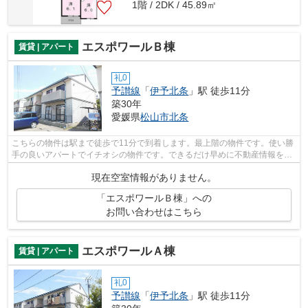
1階 / 2DK / 45.89㎡
エスポワールＢ棟
賃貸 | アパート
礼0
予讃線
「
伊予北条
」駅 徒歩11分
築30年
愛媛県
松山市
北条
こちらの物件は駅まで徒歩で11分で到着します。最上階の物件です。使い勝
手の良いアパートでイチオシの物件です。できるだけ早めに不動産情報を集
めたい方は当社スタッフまでご連絡く...
現在空室情報がありません。
「エスポワールＢ棟」への
お問い合わせはこちら
エスポワールＡ棟
賃貸 | アパート
礼0
予讃線
「
伊予北条
」駅 徒歩11分