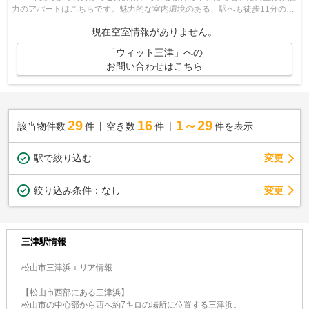
力のアパートはこちらです。魅力的な室内環境のある、駅へも徒歩11分の物
件です。
現在空室情報がありません。
「ウィット三津」への
お問い合わせはこちら
29
16
1～29
該当物件数
件
空き数
件
件を表示
駅で絞り込む
変更
変更
絞り込み条件：
なし
三津駅情報
松山市三津浜エリア情報
【松山市西部にある三津浜】
松山市の中心部から西へ約7キロの場所に位置する三津浜。