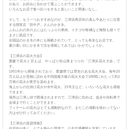
があり、お好みに合わせて選ぶことができます。
いろんなお店で食べ比べをすると楽しいこと間違いなし。
そして、もう一つおすすめなのが、三津浜商店街の真ん中あたりに位置
する喫茶店「田中戸」さんのかき氷。
ふわふわの氷の上にはたっぷりの果肉、イチゴや柑橘など種類も様々で
まさに絶品です。
全国誌のかき氷の本にも掲載されていて、とっても有名なお店です。
夏の暑い日にかき氷で涼を堪能してみてはいかがでしょうか。
【三津浜の花火大会】
愛媛で花火と言えば、やっぱり松山港まつりの「三津浜花火大会」で
す。
1951年から開催されており、愛媛県では歴史のある花火大会。毎年20
万人以上が見物に訪れる中四国最大級の花火大会で1時間にわたって約1
万発の花火が夜空を染めます。
海上からの仕掛け花火や水中花火、15号玉など、いろいろな花火も堪能
できます。
場所は三津ふ頭で開催されますので、三津浜に住めば、徒歩や自転車で
会場まで行くことができます。
フィナーレの花火はとても感動的なので、まだこの感動を味わってない
方はぜひ行ってみてください。
【三津浜の賃貸情報】
住宅街が多く、とても静かな環境で、公共交通機関も充実しています。