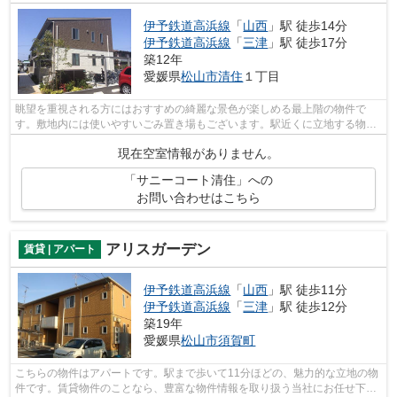
伊予鉄道高浜線
「
山西
」駅 徒歩14分
伊予鉄道高浜線
「
三津
」駅 徒歩17分
築12年
愛媛県
松山市
清住
１丁目
眺望を重視される方にはおすすめの綺麗な景色が楽しめる最上階の物件で
す。敷地内には使いやすいごみ置き場もございます。駅近くに立地する物件
で徒歩14分程でアクセスできます。松山...
現在空室情報がありません。
「サニーコート清住」への
お問い合わせはこちら
アリスガーデン
賃貸 | アパート
伊予鉄道高浜線
「
山西
」駅 徒歩11分
伊予鉄道高浜線
「
三津
」駅 徒歩12分
築19年
愛媛県
松山市
須賀町
こちらの物件はアパートです。駅まで歩いて11分ほどの、魅力的な立地の物
件です。賃貸物件のことなら、豊富な物件情報を取り扱う当社にお任せ下さ