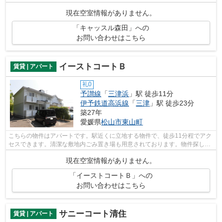
す。
現在空室情報がありません。
「キャッスル森田」への
お問い合わせはこちら
イーストコートＢ
賃貸 | アパート
礼0
予讃線
「
三津浜
」駅 徒歩11分
伊予鉄道高浜線
「
三津
」駅 徒歩23分
築27年
愛媛県
松山市
東山町
こちらの物件はアパートです。駅近くに立地する物件で、徒歩11分程でアク
セスできます。清潔な敷地内ごみ置き場も用意されております。物件探しに
悩んでしまって時間が掛かってしまう...
現在空室情報がありません。
「イーストコートＢ」への
お問い合わせはこちら
サニーコート清住
賃貸 | アパート