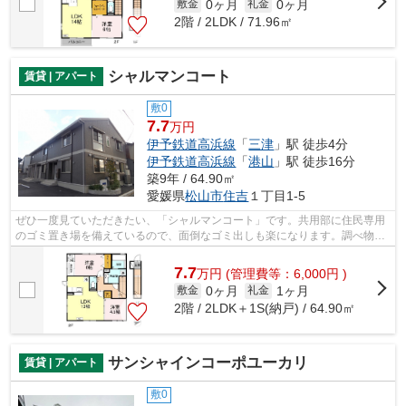
0ヶ月
0ヶ月
敷金
礼金
2階 / 2LDK / 71.96㎡
シャルマンコート
賃貸 | アパート
敷0
7.7
万円
伊予鉄道高浜線
「
三津
」駅 徒歩4分
伊予鉄道高浜線
「
港山
」駅 徒歩16分
築9年 / 64.90㎡
愛媛県
松山市
住吉
１丁目1-5
ぜひ一度見ていただきたい、「シャルマンコート」です。共用部に住民専用
のゴミ置き場を備えているので、面倒なゴミ出しも楽になります。調べ物も
買い物もパソコン一台で。インターネ...
7.7
万
円
(管理費等：6,000円 )
0ヶ月
1ヶ月
敷金
礼金
2階 / 2LDK＋1S(納戸) / 64.90㎡
サンシャインコーポユーカリ
賃貸 | アパート
敷0