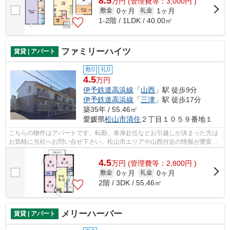
8.5
万
円
(管理費等：3,000円 )
0ヶ月
1ヶ月
敷金
礼金
1-2階 / 1LDK / 40.00㎡
ファミリーハイツ
賃貸 | アパート
敷0
礼0
4.5
万円
伊予鉄道高浜線
「
山西
」駅 徒歩9分
伊予鉄道高浜線
「
三津
」駅 徒歩17分
築35年 / 55.46㎡
愛媛県
松山市
清住
２丁目１０５９番地１
こちらの物件はアパートです。転勤、単身赴任などお引越しが決まった方は
お気軽に当社へお問い合せ下さい。松山市エリアや山西付近の情報が豊富で
す。
4.5
万
円
(管理費等：2,800円 )
0ヶ月
0ヶ月
敷金
礼金
2階 / 3DK / 55.46㎡
メリーハーバー
賃貸 | アパート