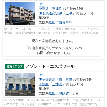
敷0
予讃線
「
三津浜
」駅 徒歩22分
伊予鉄道高浜線
「
三津
」駅 徒歩33分
築20年
愛媛県
松山市
西長戸町
造りとデザインに関して、自信をもって情報を提供できるマンションです。
予讃線三津浜周辺の物件で気になることがあれば、当社までお問い合わせく
ださい。アクセスや物件詳細などを詳...
現在空室情報がありません。
「松山市西長戸町のマンション」への
お問い合わせはこちら
メゾン・ド・エスポワール
賃貸 | テラス
敷0
伊予鉄道高浜線
「
三津
」駅 徒歩9分
予讃線
「
三津浜
」駅 徒歩13分
築19年
愛媛県
松山市
中須賀
３丁目
ローソン 松山辰巳町店が360m以内にある物件です。こちらの物件はテラス
ハウスです。駅から徒歩9分の物件で、アクセス良好です。賃貸戸建てをお