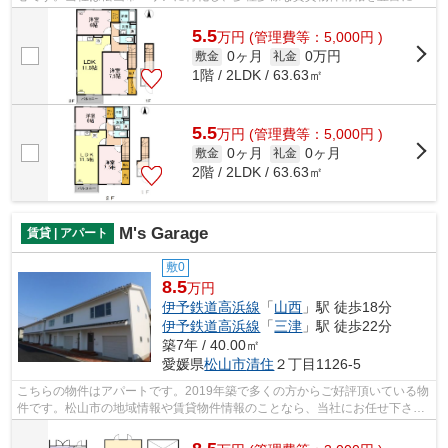
り扱っています。物件をお探しになる...
5.5
万
円
(管理費等：5,000円 )
0ヶ月
0万円
敷金
礼金
1階 / 2LDK / 63.63㎡
5.5
万
円
(管理費等：5,000円 )
0ヶ月
0ヶ月
敷金
礼金
2階 / 2LDK / 63.63㎡
M's Garage
賃貸 | アパート
敷0
8.5
万円
伊予鉄道高浜線
「
山西
」駅 徒歩18分
伊予鉄道高浜線
「
三津
」駅 徒歩22分
築7年 / 40.00㎡
愛媛県
松山市
清住
２丁目1126-5
こちらの物件はアパートです。2019年築で多くの方からご好評頂いている物
件です。松山市の地域情報や賃貸物件情報のことなら、当社にお任せ下さ
い。地域に特化した当社は、豊富な知識...