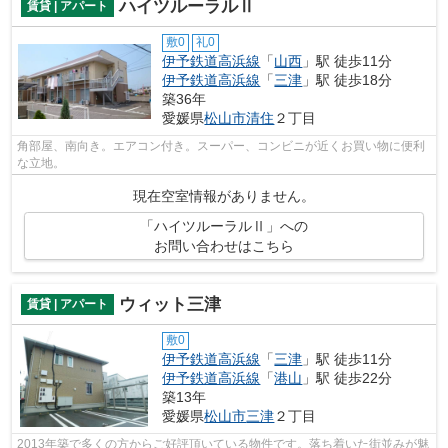
ハイツルーラルⅡ
賃貸 | アパート
敷0
礼0
伊予鉄道高浜線
「
山西
」駅 徒歩11分
伊予鉄道高浜線
「
三津
」駅 徒歩18分
築36年
愛媛県
松山市
清住
２丁目
角部屋、南向き。エアコン付き。スーパー、コンビニが近くお買い物に便利
な立地。
現在空室情報がありません。
「ハイツルーラルⅡ」への
お問い合わせはこちら
ウィット三津
賃貸 | アパート
敷0
伊予鉄道高浜線
「
三津
」駅 徒歩11分
伊予鉄道高浜線
「
港山
」駅 徒歩22分
築13年
愛媛県
松山市
三津
２丁目
2013年築で多くの方からご好評頂いている物件です。落ち着いた街並みが魅