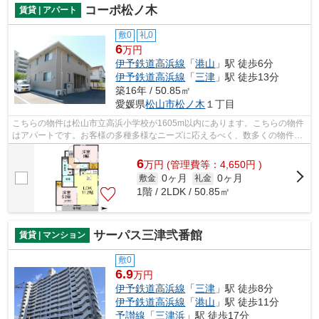
コーポ松ノ木
賃貸 | アパート
敷0
礼0
6
万円
伊予鉄道高浜線
「
港山
」駅 徒歩6分
伊予鉄道高浜線
「
三津
」駅 徒歩13分
築16年 / 50.85㎡
愛媛県
松山市
松ノ木
１丁目
こちらの物件は松山市立高浜小学校が1605m以内にあります。こちらの物件
はアパートです。お客様の多種多様なニーズに応えるべく、数多くの物件を
ご用意してお待ちしております。どうぞ...
6
万
円
(管理費等：4,650円 )
0ヶ月
0ヶ月
敷金
礼金
1階 / 2LDK / 50.85㎡
サーパス三津弐番館
賃貸 | マンション
敷0
6.9
万円
伊予鉄道高浜線
「
三津
」駅 徒歩8分
伊予鉄道高浜線
「
港山
」駅 徒歩11分
予讃線
「
三津浜
」駅 徒歩17分