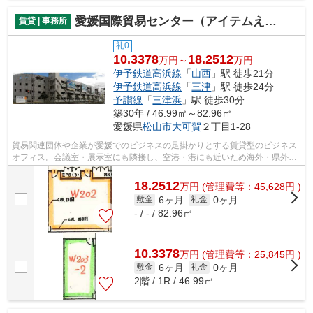
愛媛国際貿易センター（アイテムえひめ）ビジネスオフィス
賃貸 | 事務所
礼0
10.3378
18.2512
万円～
万円
伊予鉄道高浜線
「
山西
」駅 徒歩21分
伊予鉄道高浜線
「
三津
」駅 徒歩24分
予讃線
「
三津浜
」駅 徒歩30分
築30年 / 46.99㎡～82.96㎡
愛媛県
松山市
大可賀
２丁目1-28
貿易関連団体や企業が愛媛でのビジネスの足掛かりとする賃貸型のビジネス
オフィス。会議室・展示室にも隣接し、空港・港にも近いため海外・県外か
らのアクセスに便利です。
18.2512
万
円
(管理費等：45,628円 )
6ヶ月
0ヶ月
敷金
礼金
- / - / 82.96㎡
10.3378
万
円
(管理費等：25,845円 )
6ヶ月
0ヶ月
敷金
礼金
2階 / 1R / 46.99㎡