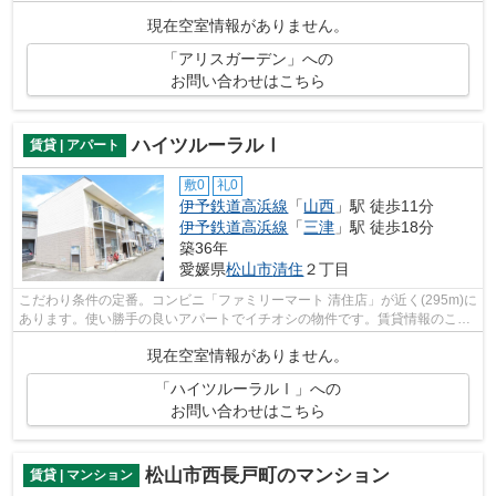
い。当社スタッフが、お客様のライフ...
現在空室情報がありません。
「アリスガーデン」への
お問い合わせはこちら
ハイツルーラルⅠ
賃貸 | アパート
敷0
礼0
伊予鉄道高浜線
「
山西
」駅 徒歩11分
伊予鉄道高浜線
「
三津
」駅 徒歩18分
築36年
愛媛県
松山市
清住
２丁目
こだわり条件の定番。コンビニ「ファミリーマート 清住店」が近く(295m)に
あります。使い勝手の良いアパートでイチオシの物件です。賃貸情報のこと
なら、地域に密着した当社の物件情報...
現在空室情報がありません。
「ハイツルーラルⅠ」への
お問い合わせはこちら
松山市西長戸町のマンション
賃貸 | マンション