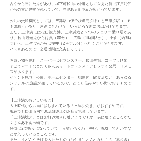
古くから開けた港があり、城下町松山の外港として栄えた街で江戸時代
からの古い建物が残っていて、歴史ある街並みが広がっています。
公共の交通機関としては、三津駅（伊予鉄道高浜線）と三津浜駅（ＪＲ
予讃線）があり、用途に合わせて、いろいろな所にお出かけできます。
また、三津浜には松山観光港、三津浜港と２つのフェリー乗り場があ
り、松山観光港からは呉（55分）、広島（1時間8分）、小倉（約7時
間）へ、三津浜港からは柳井（2時間35分）へ行くことが可能です。
バスもあるので、交通機関は充実してます。
お買い物も便利。スーパーはセブンスター、松山生協、コープえひめ、
そごうマートなどたくさんあり、ドラックストアもレデイ薬局、コスモ
スがあります。
イベント施設、公園、ホームセンター、郵便局、飲食店など、あらゆる
ジャンルの施設が揃っているので、とても住みやすい街でおすすめで
す。
【三津浜のおいしいもの】
大正時代から庶民に親しまれている「三津浜焼き」がおすすめです。
現在でも松山市内で30店舗以上のお店が営業しています。
「三津浜焼き」とはお好み焼きに近いようですが、実は違うところがた
くさんある食べ物です。
特徴は2つ折りになっていて、具材がちくわ、牛脂、魚粉、てんかすな
どが入っているところです。
また、うどんやそばを入れたもの（台付き）と入れないもの（素焼き）