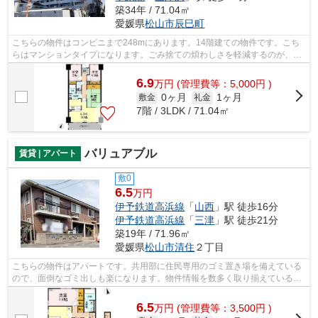
築34年 / 71.04㎡
愛媛県
松山市
辰巳町
こちらの物件はコンビニまで248mにあります。14階建ての物件です。こち
らはマンションタイプになります。ごみ捨ての煩わしさを軽減するのが、敷
地内ごみ置き場です。物件の種類や条件...
6.9
万
円
(管理費等：5,000円 )
0ヶ月
1ヶ月
敷金
礼金
7階 / 3LDK / 71.04㎡
バリュアブル
賃貸 | アパート
敷0
6.5
万円
伊予鉄道高浜線
「
山西
」駅 徒歩16分
伊予鉄道高浜線
「
三津
」駅 徒歩21分
築19年 / 71.96㎡
愛媛県
松山市
清住
２丁目
こちらの物件はアパートです。共用部に住民専用のゴミ置き場を備えている
ので、面倒なゴミ出しも楽になります。物件情報を数多く取り揃えている当
社は、お客様のライフスタイルに適し...
6.5
万
円
(管理費等：3,500円 )