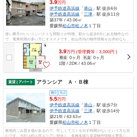
3.9
万円
伊予鉄道高浜線
「
港山
」駅 徒歩6分
伊予鉄道高浜線
「
三津
」駅 徒歩11分
築37年 / 43.06㎡
愛媛県
松山市
松ノ木
１丁目
使い勝手のいいコンパクトな間取りが特徴。駅から徒歩6分にある物件なの
で、電車利用が多い方にオススメです。松山市内の物件情報をお求めならお
気軽に当社へご連絡下さい。地域に密着...
3.9
万
円
(管理費等：3,000円 )
0ヶ月
0ヶ月
敷金
礼金
1階 / 2DK / 43.06㎡
アランシア Ａ・Ｂ棟
賃貸 | アパート
敷0
礼0
5.5
万円
伊予鉄道高浜線
「
港山
」駅 徒歩7分
伊予鉄道高浜線
「
三津
」駅 徒歩14分
築21年 / 63.63㎡
愛媛県
松山市
松ノ木
１丁目
敷地内ごみ置き場があるので、忙しくてゴミを出す時間がないという方も安
心です。当社は松山市エリアに特化し、多種多様な賃貸物件情報を豊富に取