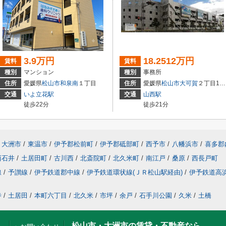
3.9万円
18.2512万円
賃料
賃料
種別
マンション
種別
事務所
住所
愛媛県
松山市
和泉南
１丁目
住所
愛媛県
松山市
大可賀
２丁目1-28
交通
いよ立花駅
交通
山西駅
徒歩22分
徒歩21分
大洲市
/
東温市
/
伊予郡松前町
/
伊予郡砥部町
/
西予市
/
八幡浜市
/
喜多郡
西石井
/
土居田町
/
古川西
/
北斎院町
/
北久米町
/
南江戸
/
桑原
/
西長戸町
線
/
予讃線
/
伊予鉄道郡中線
/
伊予鉄道環状線(ＪＲ松山駅経由)
/
伊予鉄道高
寺
/
土居田
/
本町六丁目
/
北久米
/
市坪
/
余戸
/
石手川公園
/
久米
/
土橋
松山市・大洲市の賃貸・不動産なら