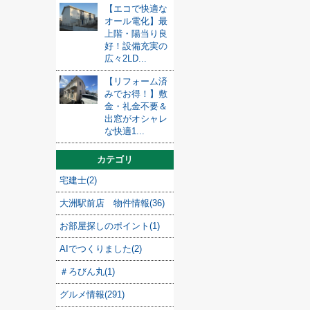
【エコで快適な
オール電化】最
上階・陽当り良
好！設備充実の
広々2LD...
【リフォーム済
みでお得！】敷
金・礼金不要＆
出窓がオシャレ
な快適1...
カテゴリ
宅建士(2)
大洲駅前店 物件情報(36)
お部屋探しのポイント(1)
AIでつくりました(2)
＃ろびん丸(1)
グルメ情報(291)