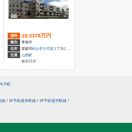
10.3378万円
賃料
種別
事務所
住所
愛媛県
松山市
大可賀
２丁目1-28
交通
山西駅
徒歩21分
内子町
浜線
/
伊予鉄道本町線
/
伊予鉄道市駅線
/