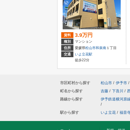
3.9万円
賃料
種別
マンション
住所
愛媛県
松山市
和泉南
１丁目
交通
いよ立花駅
徒歩22分
市区町村から探す
松山市
/
伊予市
/
町名から探す
吉藤
/
下吾川
/
路線から探す
伊予鉄道横河原
/
駅から探す
いよ立花
/
福音