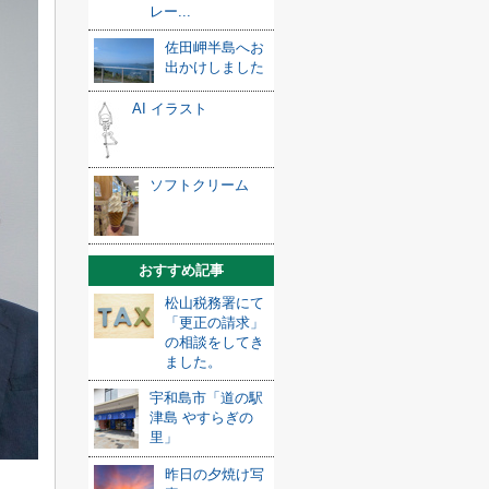
レー...
佐田岬半島へお
出かけしました
AI イラスト
ソフトクリーム
おすすめ記事
松山税務署にて
「更正の請求」
の相談をしてき
ました。
宇和島市「道の駅
津島 やすらぎの
里」
昨日の夕焼け写