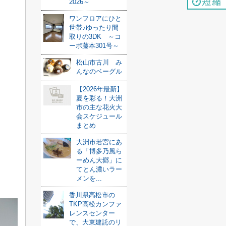
2026～
ワンフロアにひと
世帯♪ゆったり間
取りの3DK ～コ
ーポ藤本301号～
松山市古川 み
んなのベーグル
【2026年最新】
夏を彩る！大洲
市の主な花火大
会スケジュール
まとめ
大洲市若宮にあ
る「博多乃風ら
ーめん大郷」に
てとん濃いラー
メンを...
香川県高松市の
TKP高松カンファ
レンスセンター
で、大東建託のリ