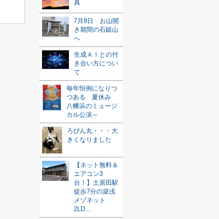
真
7月8日 お山開
き期間の石鎚山
へ
生成ＡＩとの付
き合い方につい
て
毎年恒例になりつ
つある 夏休み
八幡浜のミュージ
カル公演～
ろびん丸・・・大
きくなりました
【ネット無料＆
エアコン3
台！】土居田駅
徒歩7分の築浅
メゾネット
2LD...