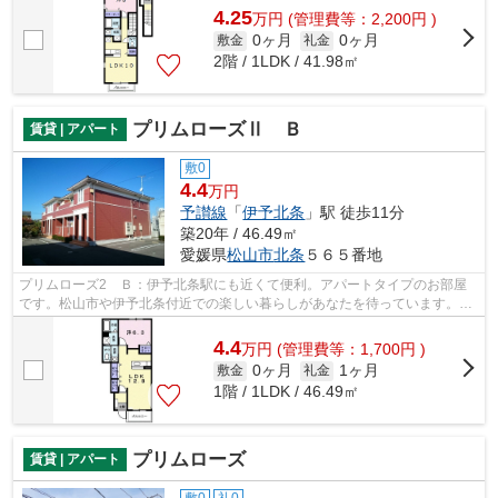
4.25
万
円
(管理費等：2,200円 )
0ヶ月
0ヶ月
敷金
礼金
2階 / 1LDK / 41.98㎡
プリムローズⅡ Ｂ
賃貸 | アパート
敷0
4.4
万円
予讃線
「
伊予北条
」駅 徒歩11分
築20年 / 46.49㎡
愛媛県
松山市
北条
５６５番地
プリムローズ2 Ｂ：伊予北条駅にも近くて便利。アパートタイプのお部屋
です。松山市や伊予北条付近での楽しい暮らしがあなたを待っています。素
敵なお部屋を私達と一緒に見つけるため...
4.4
万
円
(管理費等：1,700円 )
0ヶ月
1ヶ月
敷金
礼金
1階 / 1LDK / 46.49㎡
プリムローズ
賃貸 | アパート
敷0
礼0