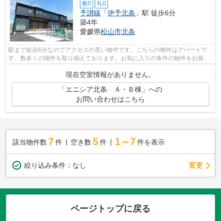
敷0
礼0
予讃線
「
伊予北条
」駅 徒歩6分
築4年
愛媛県
松山市
北条
駅まで徒歩6分なのでアクセスの良い物件です。こちらの物件はアパートで
す。数多くの物件を取り揃えております。お気に入りの条件の物件をお探し
下さい。ご要望やご質問もお気軽にどう...
現在空室情報がありません。
「エニシア北条 Ａ・Ｂ棟」への
お問い合わせはこちら
7
5
1～7
該当物件数
件
空き数
件
件を表示
変更
絞り込み条件：
なし
ページトップに戻る