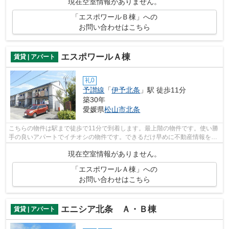
現在空室情報がありません。
「エスポワールＢ棟」への
お問い合わせはこちら
エスポワールＡ棟
賃貸 | アパート
礼0
予讃線
「
伊予北条
」駅 徒歩11分
築30年
愛媛県
松山市
北条
こちらの物件は駅まで徒歩で11分で到着します。最上階の物件です。使い勝
手の良いアパートでイチオシの物件です。できるだけ早めに不動産情報を集
めたい方は当社スタッフまでご連絡く...
現在空室情報がありません。
「エスポワールＡ棟」への
お問い合わせはこちら
エニシア北条 Ａ・Ｂ棟
賃貸 | アパート