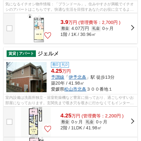
気になるイチオシ物件情報：「プランドール」。住みやすさが満載でイチオ
シのアパートはこちらです。快適な生活を目指すあなたのお役に立てるよう
に。種類をたくさんご用意してお待ち...
3.9
万
円
(管理費等：2,700円 )
4.07万円
0ヶ月
敷金
礼金
1階 / 1K / 30.96㎡
ジェルメ
賃貸 | アパート
敷0
礼0
4.25
万円
予讃線
「
伊予北条
」駅 徒歩13分
築20年 / 41.98㎡
愛媛県
松山市
北条
３００番地１
室内設備は洗面所独立・浴室乾燥機など豊富に揃っており、過ごしやすいお
部屋になっております。玄関先まで覗き穴を覗きに行かなくてもインターホ
ン越しに誰が来たのかを確認できるの...
4.25
万
円
(管理費等：2,200円 )
0ヶ月
0ヶ月
敷金
礼金
2階 / 1LDK / 41.98㎡