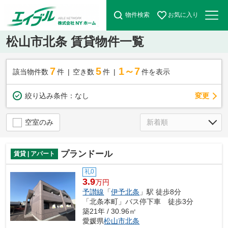
物件検索
お気に入り
松山市北条 賃貸物件一覧
7
5
1～7
該当物件数
件
空き数
件
件を表示
変更
絞り込み条件：
なし
空室のみ
プランドール
賃貸 | アパート
礼0
3.9
万円
予讃線
「
伊予北条
」駅 徒歩8分
「北条本町」バス停下車 徒歩3分
築21年 / 30.96㎡
愛媛県
松山市
北条