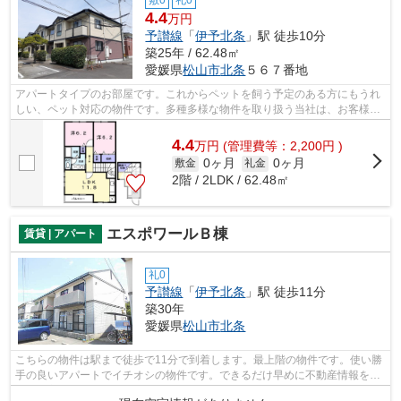
4.4
万円
予讃線
「
伊予北条
」駅 徒歩10分
築25年 / 62.48㎡
愛媛県
松山市
北条
５６７番地
アパートタイプのお部屋です。これからペットを飼う予定のある方にもうれ
しい、ペット対応の物件です。多種多様な物件を取り扱う当社は、お客様の
ご希望に適した物件のご紹介をさせて...
4.4
万
円
(管理費等：2,200円 )
0ヶ月
0ヶ月
敷金
礼金
2階 / 2LDK / 62.48㎡
エスポワールＢ棟
賃貸 | アパート
礼0
予讃線
「
伊予北条
」駅 徒歩11分
築30年
愛媛県
松山市
北条
こちらの物件は駅まで徒歩で11分で到着します。最上階の物件です。使い勝
手の良いアパートでイチオシの物件です。できるだけ早めに不動産情報を集
めたい方は当社スタッフまでご連絡く...