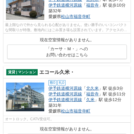
伊予鉄道横河原線
「
福音寺
」駅 徒歩10分
築32年
愛媛県
松山市
福音寺町
最上階なので外から見られる心配がありません。使い勝手のいいコンパクト
な間取りが特徴。敷地内にはごみ置き場も設置されています。アクセスの良
い徒歩7分の物件です。当社は松山市に...
現在空室情報がありません。
「カーサ・Ｍ・」への
お問い合わせはこちら
エコール久米・
賃貸 | マンション
敷0
礼0
伊予鉄道横河原線
「
北久米
」駅 徒歩3分
伊予鉄道横河原線
「
福音寺
」駅 徒歩11分
伊予鉄道横河原線
「
久米
」駅 徒歩12分
築31年
愛媛県
松山市
福音寺町
オートロック。CATV受信可。
現在空室情報がありません。