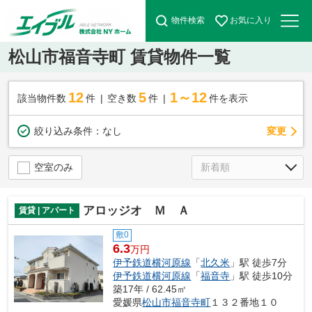
物件検索
お気に入り
松山市福音寺町 賃貸物件一覧
12
5
1～12
該当物件数
件
空き数
件
件を表示
変更
絞り込み条件：
なし
空室のみ
アロッジオ Ｍ Ａ
賃貸 | アパート
敷0
6.3
万円
伊予鉄道横河原線
「
北久米
」駅 徒歩7分
伊予鉄道横河原線
「
福音寺
」駅 徒歩10分
築17年 / 62.45㎡
愛媛県
松山市
福音寺町
１３２番地１０