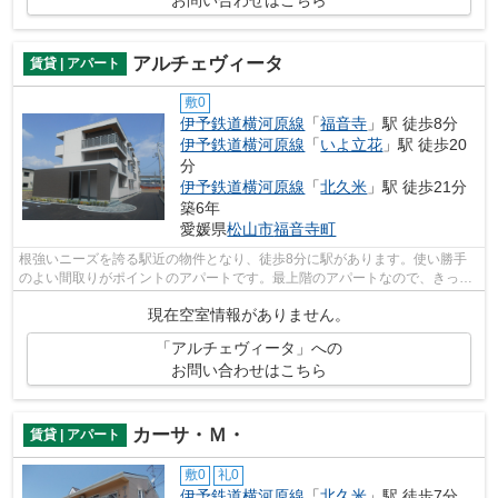
アルチェヴィータ
賃貸 | アパート
敷0
伊予鉄道横河原線
「
福音寺
」駅 徒歩8分
伊予鉄道横河原線
「
いよ立花
」駅 徒歩20
分
伊予鉄道横河原線
「
北久米
」駅 徒歩21分
築6年
愛媛県
松山市
福音寺町
根強いニーズを誇る駅近の物件となり、徒歩8分に駅があります。使い勝手
のよい間取りがポイントのアパートです。最上階のアパートなので、きっと
ご満足頂けるかと思います。できるだけ...
現在空室情報がありません。
「アルチェヴィータ」への
お問い合わせはこちら
カーサ・Ｍ・
賃貸 | アパート
敷0
礼0
伊予鉄道横河原線
「
北久米
」駅 徒歩7分