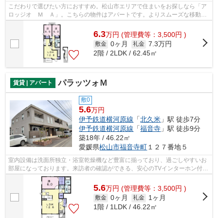
こだわりで選びたい方におすすめ。松山市エリアで住まいをお探しなら「ア
ロッジオ Ｍ Ａ」。こちらの物件はアパートです。よりスムーズな移動を
実現するなら、北久米周辺に住まいを...
6.3
万
円
(管理費等：3,500円 )
0ヶ月
7.3万円
敷金
礼金
2階 / 2LDK / 62.45㎡
パラッツォＭ
賃貸 | アパート
敷0
5.6
万円
伊予鉄道横河原線
「
北久米
」駅 徒歩7分
伊予鉄道横河原線
「
福音寺
」駅 徒歩9分
築18年 / 46.22㎡
愛媛県
松山市
福音寺町
１２７番地５
室内設備は洗面所独立・浴室乾燥機など豊富に揃っており、過ごしやすいお
部屋になっております。来訪者の確認ができる、安心のTVインターホン付き
です。収納はウォークインクロゼット...
5.6
万
円
(管理費等：3,500円 )
0ヶ月
1ヶ月
敷金
礼金
1階 / 1LDK / 46.22㎡