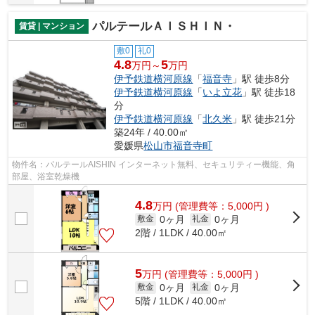
パルテールＡＩＳＨＩＮ・
賃貸 | マンション
敷0
礼0
4.8
5
万円～
万円
伊予鉄道横河原線
「
福音寺
」駅 徒歩8分
伊予鉄道横河原線
「
いよ立花
」駅 徒歩18
分
伊予鉄道横河原線
「
北久米
」駅 徒歩21分
築24年 / 40.00㎡
愛媛県
松山市
福音寺町
物件名：パルテールAISHIN インターネット無料、セキュリティー機能、角
部屋、浴室乾燥機
4.8
万
円
(管理費等：5,000円 )
0ヶ月
0ヶ月
敷金
礼金
2階 / 1LDK / 40.00㎡
5
万
円
(管理費等：5,000円 )
0ヶ月
0ヶ月
敷金
礼金
5階 / 1LDK / 40.00㎡