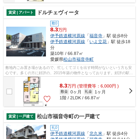
ドルチェヴィータ
賃貸 | アパート
敷0
8.3
万円
伊予鉄道横河原線
「
福音寺
」駅 徒歩8分
伊予鉄道横河原線
「
いよ立花
」駅 徒歩18
分
築10年 / 66.87㎡
愛媛県
松山市
福音寺町
敷地内ごみ置き場があるので、忙しくてゴミを出す時間がないという方も安
心です。多くの方に好評の、2015年築の物件となっております。好評の駅近
物件となっており、駅より徒歩8分に立...
8.3
万
円
(管理費等：6,000円 )
0ヶ月
1ヶ月
敷金
礼金
1階 / 2LDK / 66.87㎡
松山市福音寺町の一戸建て
賃貸 | 一戸建て
礼0
伊予鉄道横河原線
「
北久米
」駅 徒歩4分