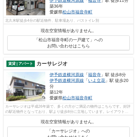
伊予鉄道横河原線
「
福音寺
」駅 徒歩11分
築36年
愛媛県
松山市
福音寺町
北久米駅徒歩4分の駅近物件、駐車場あり、バストイレ別
現在空室情報がありません。
「松山市福音寺町の一戸建て」への
お問い合わせはこちら
カーサレジオ
賃貸 | アパート
伊予鉄道横河原線
「
福音寺
」駅 徒歩8分
伊予鉄道横河原線
「
いよ立花
」駅 徒歩20
分
築12年
愛媛県
松山市
福音寺町
カーサレジオは平成26年築で、多くの方がご満足の物件はこちらです。好評
の駅近物件となっており、駅より徒歩8分に立地しています。レイアウトも
変えやすいコンパクトな間取りのアパー...
現在空室情報がありません。
「カーサレジオ」への
お問い合わせはこちら