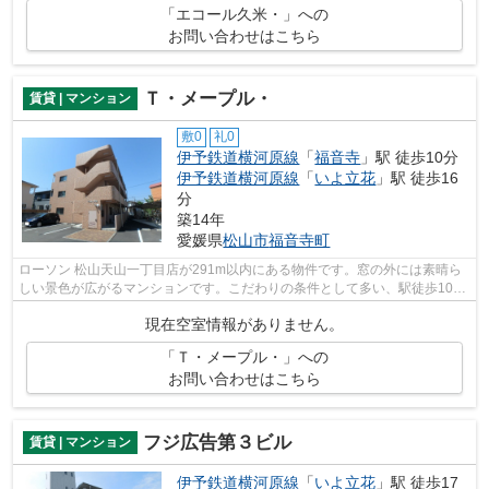
「エコール久米・」への
お問い合わせはこちら
Ｔ・メープル・
賃貸 | マンション
敷0
礼0
伊予鉄道横河原線
「
福音寺
」駅 徒歩10分
伊予鉄道横河原線
「
いよ立花
」駅 徒歩16
分
築14年
愛媛県
松山市
福音寺町
ローソン 松山天山一丁目店が291m以内にある物件です。窓の外には素晴ら
しい景色が広がるマンションです。こだわりの条件として多い、駅徒歩10分
の物件です。調べ物ラクラク、光回線で...
現在空室情報がありません。
「Ｔ・メープル・」への
お問い合わせはこちら
フジ広告第３ビル
賃貸 | マンション
伊予鉄道横河原線
「
いよ立花
」駅 徒歩17