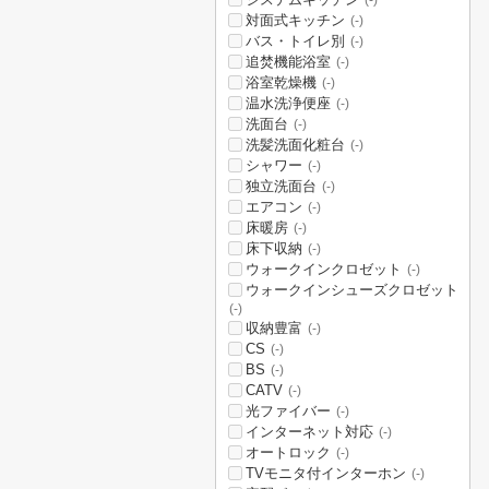
(-)
対面式キッチン
(-)
バス・トイレ別
(-)
追焚機能浴室
(-)
浴室乾燥機
(-)
温水洗浄便座
(-)
洗面台
(-)
洗髪洗面化粧台
(-)
シャワー
(-)
独立洗面台
(-)
エアコン
(-)
床暖房
(-)
床下収納
(-)
ウォークインクロゼット
(-)
ウォークインシューズクロゼット
(-)
収納豊富
(-)
CS
(-)
BS
(-)
CATV
(-)
光ファイバー
(-)
インターネット対応
(-)
オートロック
(-)
TVモニタ付インターホン
(-)