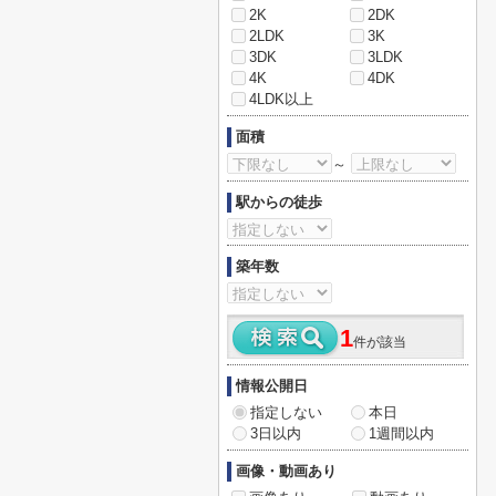
2K
2DK
2LDK
3K
3DK
3LDK
4K
4DK
4LDK以上
面積
～
駅からの徒歩
築年数
1
件が該当
情報公開日
指定しない
本日
3日以内
1週間以内
画像・動画あり