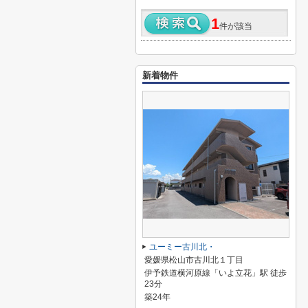
1
件が該当
新着物件
ユーミー古川北・
愛媛県松山市古川北１丁目
伊予鉄道横河原線「いよ立花」駅 徒歩
23分
築24年