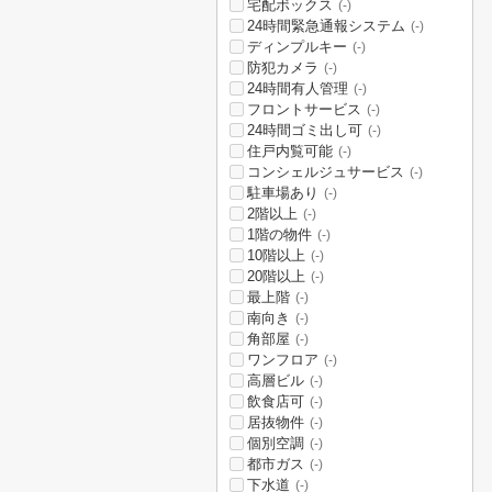
宅配ボックス
(-)
24時間緊急通報システム
(-)
ディンプルキー
(-)
防犯カメラ
(-)
24時間有人管理
(-)
フロントサービス
(-)
24時間ゴミ出し可
(-)
住戸内覧可能
(-)
コンシェルジュサービス
(-)
駐車場あり
(-)
2階以上
(-)
1階の物件
(-)
10階以上
(-)
20階以上
(-)
最上階
(-)
南向き
(-)
角部屋
(-)
ワンフロア
(-)
高層ビル
(-)
飲食店可
(-)
居抜物件
(-)
個別空調
(-)
都市ガス
(-)
下水道
(-)