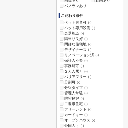
画像あり
動画あり
パノラマあり
こだわり条件
ペット飼育可
(-)
ペット専用設備
(-)
楽器相談
(-)
陽当り良好
(-)
閑静な住宅地
(-)
デザイナーズ
(-)
リノベーション済
(-)
保証人不要
(-)
事務所可
(-)
２人入居可
(-)
バリアフリー
(-)
分割可
(-)
分譲タイプ
(-)
管理人常駐
(-)
眺望良好
(-)
二世帯住宅
(-)
フリーレント
(-)
カードキー
(-)
オープンハウス
(-)
外国人可
(-)