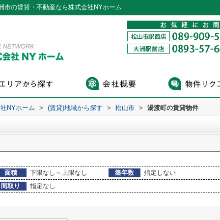
洲市の賃貸・不動産なら株式会社NYホーム
社NYホーム
>
(賃貸)地域から探す
>
松山市
>
湯渡町の賃貸物件
面積
下限なし～上限なし
築年数
指定しない
間取り
指定なし