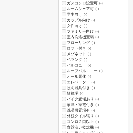
ガスコンロ設置可
(-)
ルームシェア可
(-)
学生向け
(-)
カップル向け
(-)
女性向け
(-)
ファミリー向け
(-)
室内洗濯機置場
(-)
フローリング
(-)
ロフト付き
(-)
メゾネット
(-)
ベランダ
(-)
バルコニー
(-)
ルーフバルコニー
(-)
オール電化
(-)
エレベーター
(-)
照明器具付き
(-)
駐輪場
(-)
バイク置場あり
(-)
家具・家電付き
(-)
洗濯機置場有
(-)
外観タイル張り
(-)
コンロ２口以上
(-)
食器洗い乾燥機
(-)
システムキッチン