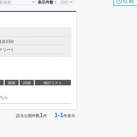
表示件数：
徒歩13分
クリート
面積
詳細
検討リスト
ちら
1
1-1
該当公開件数
件
件表示