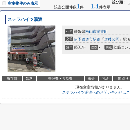
並び順：
空室物件のみ表示
1
1-1
該当公開件数
件
件表示
ステラハイツ湯渡
愛媛県
松山市
湯渡町
住所
交通
伊予鉄道市駅線
「
道後公園
」駅 
築31年
-
鉄筋コン
築年
階数
構造
所在階
賃料
管理費・共益費
敷金
礼金
間取り
現在空室情報がありません。
ステラハイツ湯渡へのお問い合わせはこ