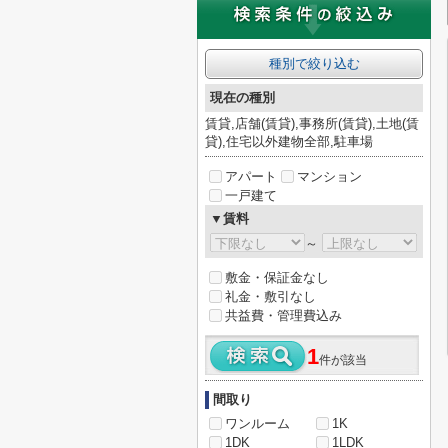
種別で絞り込む
現在の種別
賃貸,店舗(賃貸),事務所(賃貸),土地(賃
貸),住宅以外建物全部,駐車場
アパート
マンション
一戸建て
▼賃料
～
敷金・保証金なし
礼金・敷引なし
共益費・管理費込み
1
件が該当
間取り
ワンルーム
1K
1DK
1LDK