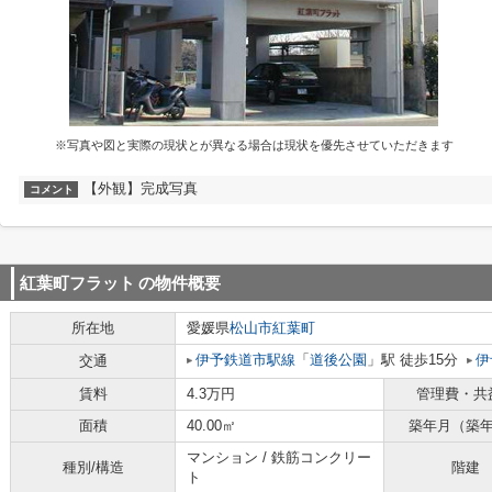
※写真や図と実際の現状とが異なる場合は現状を優先させていただきます
【外観】完成写真
コメント
紅葉町フラット
の物件概要
所在地
愛媛県
松山市
紅葉町
伊予鉄道市駅線
「
道後公園
」駅 徒歩15分
伊
交通
賃料
4.3万円
管理費・共
面積
40.00㎡
築年月（築
マンション / 鉄筋コンクリー
種別/構造
階建
ト