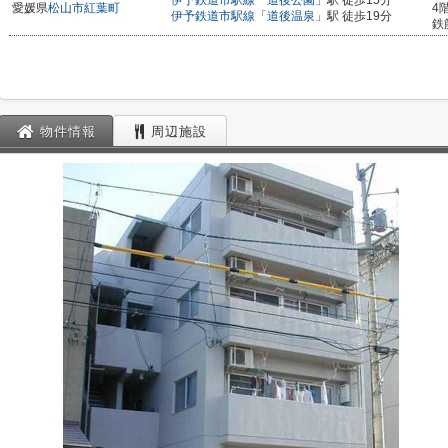
伊予鉄道市駅線
「
道後公園
」駅 徒歩15分
愛媛県
松山市
紅葉町
4
伊予鉄道市駅線
「
道後温泉
」駅 徒歩19分
鉄
物件情報
周辺施設