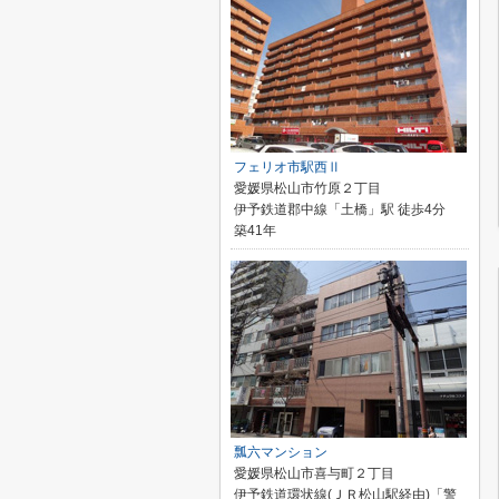
フェリオ市駅西Ⅱ
愛媛県松山市竹原２丁目
伊予鉄道郡中線「土橋」駅 徒歩4分
築41年
瓢六マンション
愛媛県松山市喜与町２丁目
伊予鉄道環状線(ＪＲ松山駅経由)「警