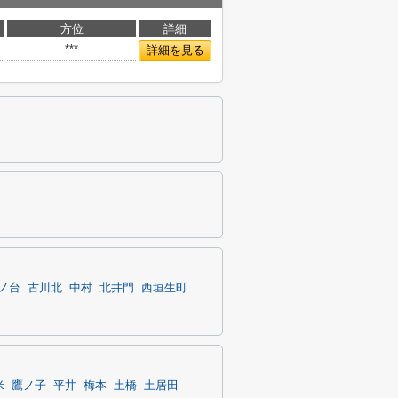
方位
詳細
***
詳細を見る
ノ台
古川北
中村
北井門
西垣生町
米
鷹ノ子
平井
梅本
土橋
土居田