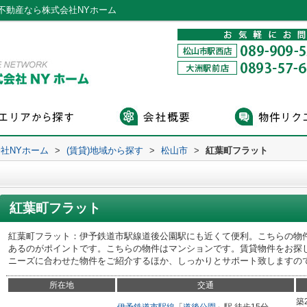
不動産なら株式会社NYホーム
社NYホーム
>
(賃貸)地域から探す
>
松山市
>
紅葉町フラット
紅葉町フラット
紅葉町フラット：伊予鉄道市駅線道後公園駅にも近くて便利。こちらの物件
あるのがポイントです。こちらの物件はマンションです。賃貸物件をお探
ニーズに合わせた物件をご紹介するほか、しっかりとサポート致しますの
所在地
交通
築