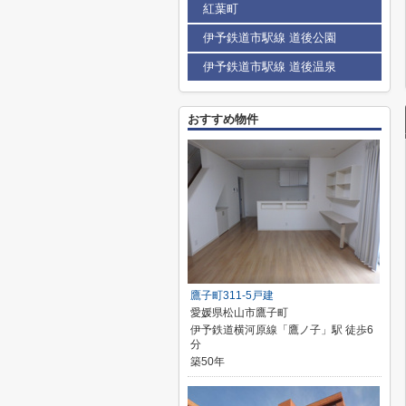
紅葉町
伊予鉄道市駅線 道後公園
伊予鉄道市駅線 道後温泉
おすすめ物件
鷹子町311-5戸建
愛媛県松山市鷹子町
伊予鉄道横河原線「鷹ノ子」駅 徒歩6
分
築50年