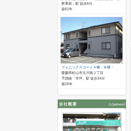
察署前」駅 徒歩6分
築62年
フェニックスコートＡ棟・Ｂ棟・
愛媛県松山市古川南２丁目
予讃線「市坪」駅 徒歩34分
築26年