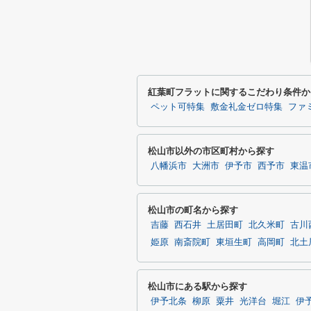
紅葉町フラットに関するこだわり条件か
ペット可特集
敷金礼金ゼロ特集
ファ
松山市以外の市区町村から探す
八幡浜市
大洲市
伊予市
西予市
東温
松山市の町名から探す
吉藤
西石井
土居田町
北久米町
古川
姫原
南斎院町
東垣生町
高岡町
北土
松山市にある駅から探す
伊予北条
柳原
粟井
光洋台
堀江
伊