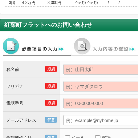
3階
4.3万円
3,000円
/
/
/
/
0ヶ月
0ヶ月
-
-
-
紅葉町フラット
へのお問い合わせ
お名前
必須
フリガナ
必須
電話番号
必須
メールアドレス
任意
メール
電話
任意