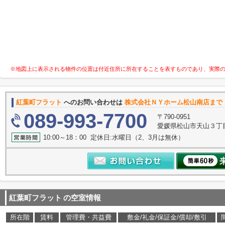
※地図上に表示される物件の位置は付近住所に所在することを表すものであり、実際
紅葉町フラット
へのお問い合わせは
株式会社ＮＹホーム松山南店まで
089-993-7700
〒790-0951
愛媛県松山市天山３丁
10:00～18：00 定休日:水曜日（2、3月は無休）
紅葉町フラット
の空室情報
所在階
賃料
管理費・共益費
敷金/礼金/保証金/償却/敷引