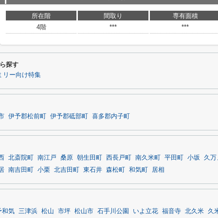
所在階
間取り
専有面積
4階
***
***
ら探す
ミリー向け特集
市
伊予郡松前町
伊予郡砥部町
喜多郡内子町
西
北斎院町
南江戸
桑原
朝生田町
西長戸町
南久米町
平田町
小坂
久万
居
南吉田町
小栗
北吉田町
東石井
森松町
和気町
居相
予和気
三津浜
松山
市坪
松山市
石手川公園
いよ立花
福音寺
北久米
久