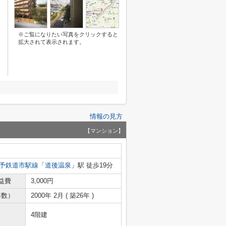
※ご覧になりたい写真をクリックすると
拡大されて表示されます。
情報の見方
【マンション】
予鉄道市駅線
「
道後温泉
」駅 徒歩19分
益費
3,000円
年数）
2000年 2月 ( 築26年 )
4階建