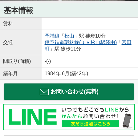
基本情報
賃料
-
予讃線
「
松山
」駅 徒歩10分
交通
伊予鉄道環状線(ＪＲ松山駅経由)
「
宮田
町
」駅 徒歩11分
間取り(面積)
-(-)
築年月
1984年 6月(築42年)
お問い合わせ(無料)