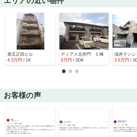
エリアの近い物件
第五正田ビル
ディアス北井門 Ｃ棟
浅井マンシ
4.3
万
円
/ 1K
5
万
円
/ 3DK
3.5
万
円
/ 3
お客様の声