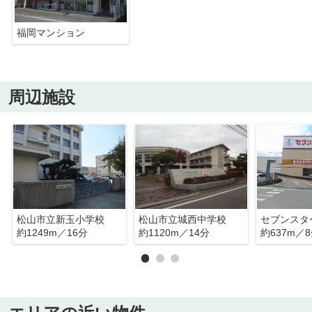
福岡マンション
周辺施設
松山市立新玉小学校
松山市立城西中学校
セブンスタ
約1249m／16分
約1120m／14分
約637m／