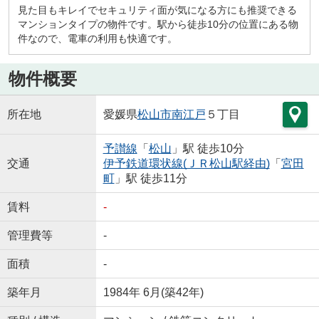
見た目もキレイでセキュリティ面が気になる方にも推奨できる
マンションタイプの物件です。駅から徒歩10分の位置にある物
件なので、電車の利用も快適です。
物件概要
所在地
愛媛県
松山市
南江戸
５丁目
予讃線
「
松山
」駅 徒歩10分
交通
伊予鉄道環状線(ＪＲ松山駅経由)
「
宮田
町
」駅 徒歩11分
賃料
-
管理費等
-
面積
-
築年月
1984年 6月(築42年)