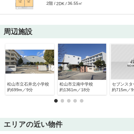
2階
36.55㎡
2DK
周辺施設
松山市立石井北小学校
松山市立南中学校
セブンスタ
約699m／9分
約1361m／18分
約715m／
エリアの近い物件