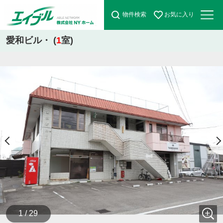
物件検索
お気に入り
愛和ビル・ (
1
室)
1 / 29