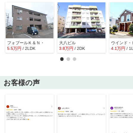
フォブールＫ＆Ｎ・
大八ビル
ウインド・
5.5
万
円
/ 2LDK
3.8
万
円
/ 2DK
4.1
万
円
/ 1
お客様の声