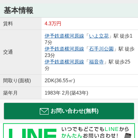
基本情報
賃料
4.3万円
伊予鉄道横河原線
「
いよ立花
」駅 徒歩1
7分
伊予鉄道横河原線
「
石手川公園
」駅 徒歩
交通
23分
伊予鉄道横河原線
「
福音寺
」駅 徒歩25
分
間取り(面積)
2DK(36.55㎡)
築年月
1983年 2月(築43年)
お問い合わせ(無料)