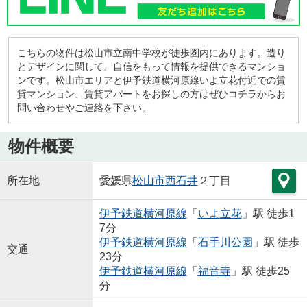
こちらの物件は松山市立南中学校が徒歩圏内にあります。造り
とデザインに関して、自信をもって情報を提供できるマンショ
ンです。松山市エリアと伊予鉄道横河原線いよ立花付近での賃
貸マンション、賃貸アパートをお探しの方はぜひコチラからお
問い合わせやご連絡を下さい。
物件概要
所在地
愛媛県
松山市
西石井
２丁目
伊予鉄道横河原線
「
いよ立花
」駅 徒歩1
7分
伊予鉄道横河原線
「
石手川公園
」駅 徒歩
交通
23分
伊予鉄道横河原線
「
福音寺
」駅 徒歩25
分