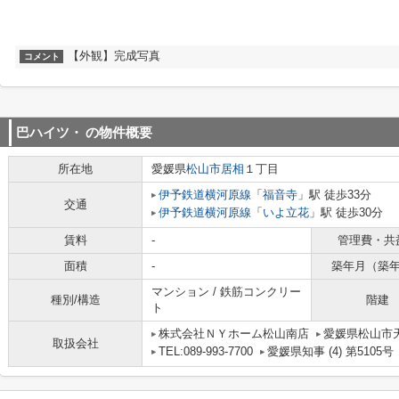
【外観】完成写真
コメント
巴ハイツ・
の物件概要
所在地
愛媛県
松山市
居相
１丁目
伊予鉄道横河原線
「
福音寺
」駅 徒歩33分
交通
伊予鉄道横河原線
「
いよ立花
」駅 徒歩30分
賃料
-
管理費・共
面積
-
築年月（築
マンション / 鉄筋コンクリー
種別/構造
階建
ト
株式会社ＮＹホーム松山南店
愛媛県松山市
取扱会社
TEL:089-993-7700
愛媛県知事 (4) 第5105号