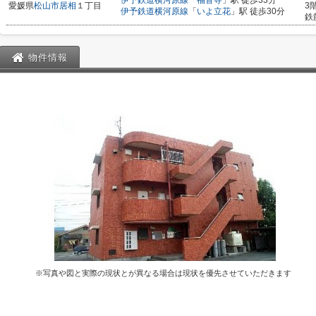
伊予鉄道横河原線
「
福音寺
」駅 徒歩33分
愛媛県
松山市
居相
１丁目
3
伊予鉄道横河原線
「
いよ立花
」駅 徒歩30分
鉄
物件情報
※写真や図と実際の現状とが異なる場合は現状を優先させていただきます