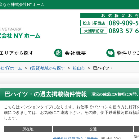
産なら株式会社NYホーム
社NYホーム
>
(賃貸)地域から探す
>
松山市
>
巴ハイツ・
巴ハイツ・
の過去掲載物件情報
現況の確認はお気軽にお問
こちらはマンションタイプになります。お仕事でパソコンを使う方に好評
細につきましては、お気軽にご連絡下さい。その際、伊予鉄道横河原線福
します。
所在地
交通
築