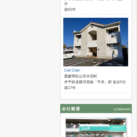
分
築42年
Ciel Clair・
愛媛県松山市水泥町
伊予鉄道横河原線「平井」駅 徒歩5分
築17年