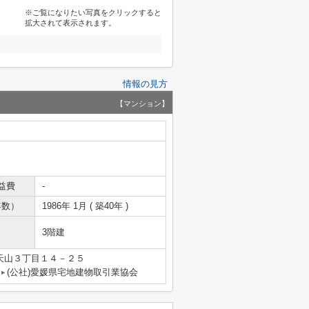
※ご覧になりたい写真をクリックすると
拡大されて表示されます。
情報の見方
【マンション】
益費
-
年数）
1986年 1月 ( 築40年 )
3階建
天山３丁目１４－２５
(公社)愛媛県宅地建物取引業協会