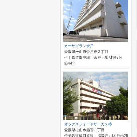
カーサグラン余戸
愛媛県松山市余戸東２丁目
伊予鉄道郡中線「余戸」駅 徒歩3分
築44年
オックスフォードサーカス椿
愛媛県松山市越智３丁目
伊予鉄道横河原線「福音寺」駅 徒歩25