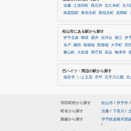
吉藤
土居田町
西石井
北久米町
古川
南斎院町
東垣生町
西垣生町
高岡町
松山市にある駅から探す
伊予北条
柳原
粟井
光洋台
堀江
伊
余戸
鎌田
南堀端
西堀端
大手町
宮
勝山町
大街道
県庁前
高浜
梅津寺
巴ハイツ・周辺の駅から探す
福音寺
いよ立花
市坪
石手川公園
北
市区町村から探す
松山市
/
伊予市
/
町名から探す
吉藤
/
下吾川
/
路線から探す
伊予鉄道横河原
/