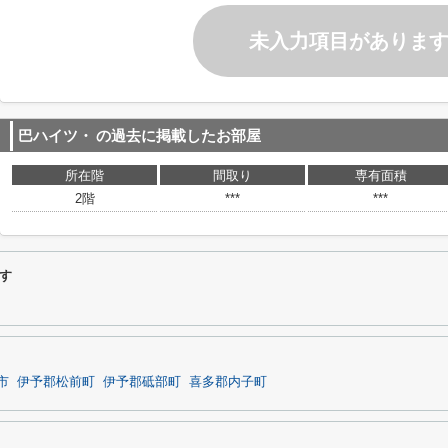
未入力項目がありま
巴ハイツ・
の過去に掲載したお部屋
所在階
間取り
専有面積
2階
***
***
す
市
伊予郡松前町
伊予郡砥部町
喜多郡内子町