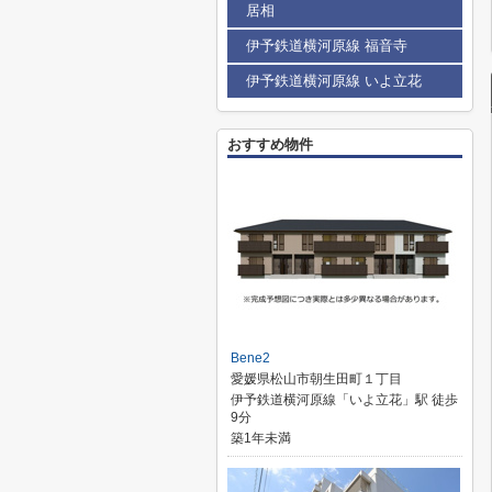
居相
伊予鉄道横河原線 福音寺
伊予鉄道横河原線 いよ立花
おすすめ物件
Bene2
愛媛県松山市朝生田町１丁目
伊予鉄道横河原線「いよ立花」駅 徒歩
9分
築1年未満