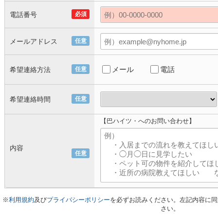
電話番号
必須
メールアドレス
任意
メール
電話
希望連絡方法
任意
希望連絡時間
任意
【巴ハイツ・へのお問い合わせ】
内容
任意
※
利用規約
及び
プライバシーポリシー
を必ずお読みください。左記内容に同
さい。