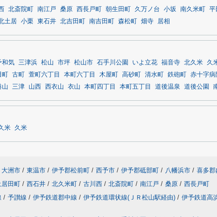
西
北斎院町
南江戸
桑原
西長戸町
朝生田町
久万ノ台
小坂
南久米町
平
北土居
小栗
東石井
北吉田町
南吉田町
森松町
畑寺
居相
予和気
三津浜
松山
市坪
松山市
石手川公園
いよ立花
福音寺
北久米
久
田町
古町
萱町六丁目
本町六丁目
木屋町
高砂町
清水町
鉄砲町
赤十字病
港山
三津
山西
西衣山
衣山
本町四丁目
本町五丁目
道後温泉
道後公園
久米
久米
大洲市
/
東温市
/
伊予郡松前町
/
西予市
/
伊予郡砥部町
/
八幡浜市
/
喜多郡
土居田町
/
西石井
/
北久米町
/
古川西
/
北斎院町
/
南江戸
/
桑原
/
西長戸町
線
/
予讃線
/
伊予鉄道郡中線
/
伊予鉄道環状線(ＪＲ松山駅経由)
/
伊予鉄道高