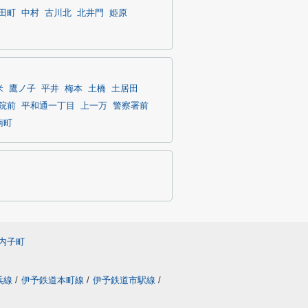
田町
中村
古川北
北井門
姫原
米
鷹ノ子
平井
梅本
土橋
土居田
院前
平和通一丁目
上一万
警察署前
南町
内子町
浜線
/
伊予鉄道本町線
/
伊予鉄道市駅線
/