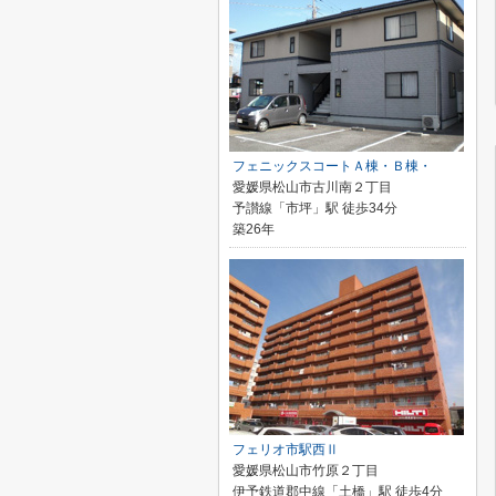
フェニックスコートＡ棟・Ｂ棟・
愛媛県松山市古川南２丁目
予讃線「市坪」駅 徒歩34分
築26年
フェリオ市駅西Ⅱ
愛媛県松山市竹原２丁目
伊予鉄道郡中線「土橋」駅 徒歩4分