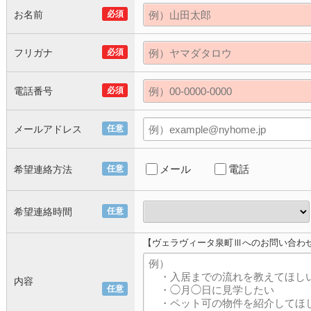
お名前
必須
フリガナ
必須
電話番号
必須
メールアドレス
任意
メール
電話
希望連絡方法
任意
希望連絡時間
任意
【ヴェラヴィータ泉町Ⅲへのお問い合わ
内容
任意