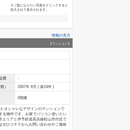
※ご覧になりたい写真をクリックすると
拡大されて表示されます。
情報の見方
【マンション】
益費
-
年数）
2007年 8月 ( 築19年 )
6階建
ったオシャレなデザインのマンションで
地する物件です。お家でパソコン使いたい
市エリアと伊予鉄道高浜線松山市付近で
はぜひコチラからお問い合わせやご連絡