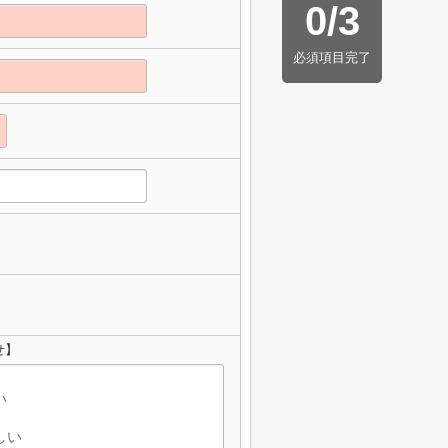
0
/
3
必須項目完了
せ】