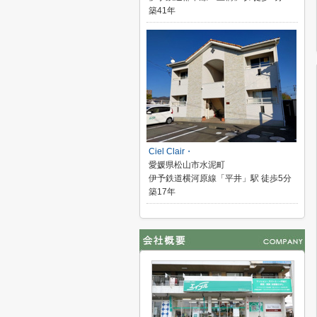
築41年
Ciel Clair・
愛媛県松山市水泥町
伊予鉄道横河原線「平井」駅 徒歩5分
築17年