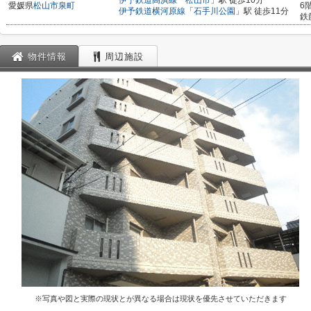
伊予鉄道高浜線
「
松山市
」駅 徒歩10分
愛媛県
松山市
泉町
6
伊予鉄道横河原線
「
石手川公園
」駅 徒歩11分
鉄
物件情報
周辺施設
※写真や図と実際の現状とが異なる場合は現状を優先させていただきます