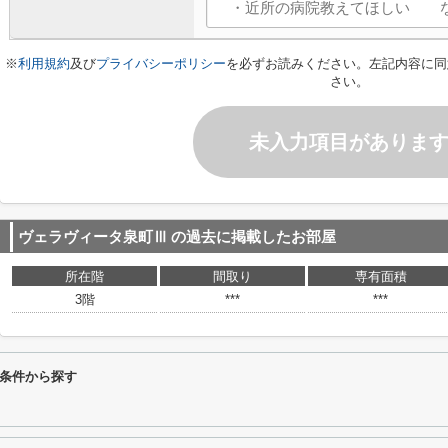
※
利用規約
及び
プライバシーポリシー
を必ずお読みください。左記内容に同
さい。
未入力項目がありま
ヴェラヴィータ泉町Ⅲ
の過去に掲載したお部屋
所在階
間取り
専有面積
3階
***
***
条件から探す