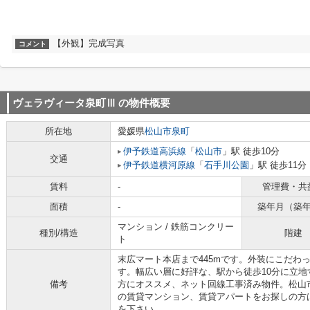
【外観】完成写真
コメント
ヴェラヴィータ泉町Ⅲ
の物件概要
所在地
愛媛県
松山市
泉町
伊予鉄道高浜線
「
松山市
」駅 徒歩10分
交通
伊予鉄道横河原線
「
石手川公園
」駅 徒歩11分
賃料
-
管理費・共
面積
-
築年月（築
マンション / 鉄筋コンクリー
種別/構造
階建
ト
末広マート本店まで445mです。外装にこだわ
す。幅広い層に好評な、駅から徒歩10分に立
備考
方にオススメ、ネット回線工事済み物件。松山
の賃貸マンション、賃貸アパートをお探しの方
を下さい。