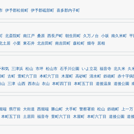
市
伊予郡松前町
伊予郡砥部町
喜多郡内子町
町
北斎院町
南江戸
桑原
西長戸町
朝生田町
久万ノ台
小坂
南久米町
平
北土居
小栗
東石井
北吉田町
南吉田町
森松町
畑寺
居相
予和気
三津浜
松山
市坪
松山市
石手川公園
いよ立花
福音寺
北久米
久
田町
古町
萱町六丁目
本町六丁目
木屋町
高砂町
清水町
鉄砲町
赤十字病
港山
三津
山西
西衣山
衣山
本町四丁目
本町五丁目
道後温泉
道後公園
堀端
県庁前
大街道
西堀端
勝山町
大手町
警察署前
松山
鉄砲町
上一万
本町五丁目
土居田
福音寺
萱町六丁目
木屋町
本町六丁目
道後公園
道