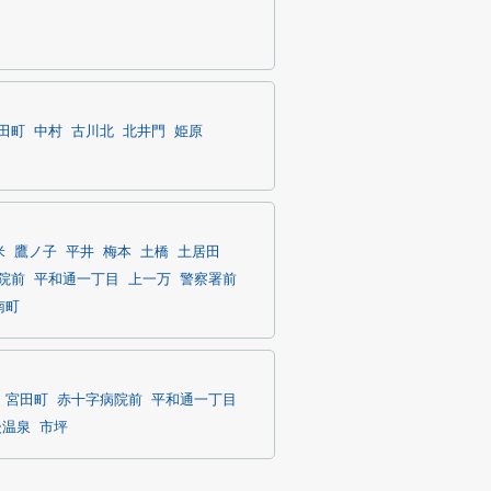
田町
中村
古川北
北井門
姫原
米
鷹ノ子
平井
梅本
土橋
土居田
院前
平和通一丁目
上一万
警察署前
南町
宮田町
赤十字病院前
平和通一丁目
後温泉
市坪