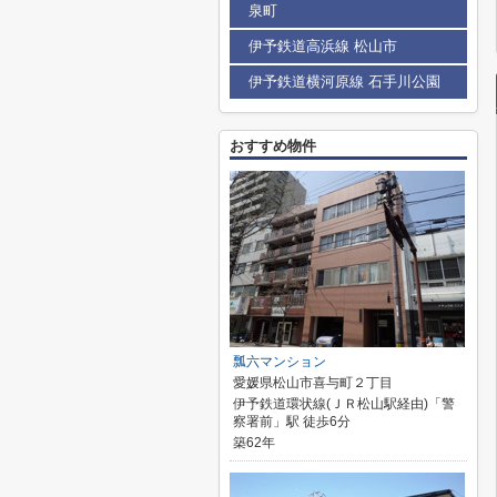
泉町
伊予鉄道高浜線 松山市
伊予鉄道横河原線 石手川公園
おすすめ物件
瓢六マンション
愛媛県松山市喜与町２丁目
伊予鉄道環状線(ＪＲ松山駅経由)「警
察署前」駅 徒歩6分
築62年