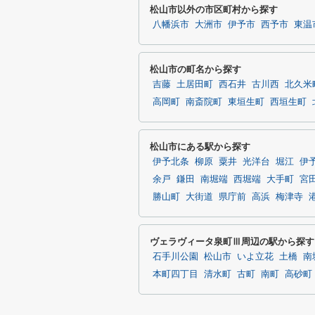
松山市以外の市区町村から探す
八幡浜市
大洲市
伊予市
西予市
東温
松山市の町名から探す
吉藤
土居田町
西石井
古川西
北久米
高岡町
南斎院町
東垣生町
西垣生町
松山市にある駅から探す
伊予北条
柳原
粟井
光洋台
堀江
伊
余戸
鎌田
南堀端
西堀端
大手町
宮
勝山町
大街道
県庁前
高浜
梅津寺
ヴェラヴィータ泉町Ⅲ周辺の駅から探す
石手川公園
松山市
いよ立花
土橋
南
本町四丁目
清水町
古町
南町
高砂町