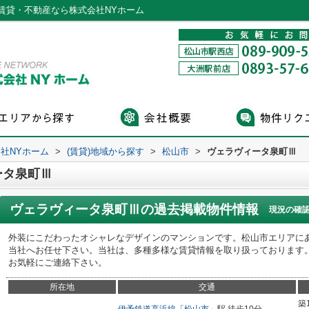
賃貸・不動産なら株式会社NYホーム
社NYホーム
>
(賃貸)地域から探す
>
松山市
>
ヴェラヴィータ泉町Ⅲ
ータ泉町Ⅲ
ヴェラヴィータ泉町Ⅲ
の過去掲載物件情報
現況の確
外装にこだわったオシャレなデザインのマンションです。松山市エリアに
当社へお任せ下さい。当社は、多種多様な賃貸情報を取り扱っております
お気軽にご連絡下さい。
所在地
交通
築