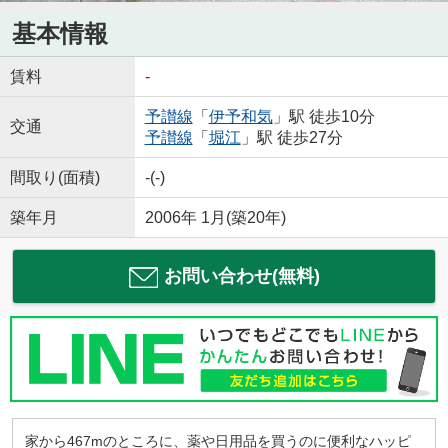
基本情報
賃料
-
予讃線
「
伊予和気
」駅 徒歩10分
交通
予讃線
「
堀江
」駅 徒歩27分
間取り(面積)
-(-)
築年月
2006年 1月(築20年)
お問い合わせ(無料)
家から467mのところに、薬や日用品を買うのに便利なハッピ