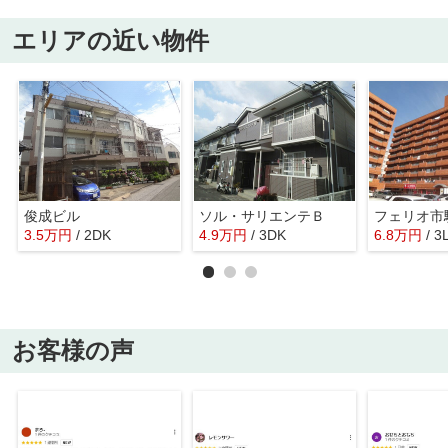
エリアの近い物件
俊成ビル
ソル・サリエンテＢ
フェリオ
3.5
万
円
/ 2DK
4.9
万
円
/ 3DK
6.8
万
円
/ 3
お客様の声