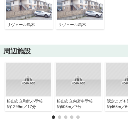
リヴェール馬木
リヴェール馬木
周辺施設
松山市立和気小学校
松山市立内宮中学校
認定こども
約1299m／17分
約505m／7分
約465m／