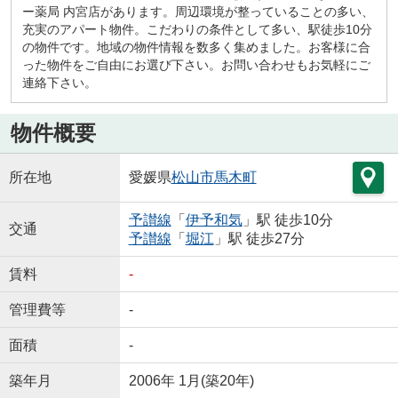
ー薬局 内宮店があります。周辺環境が整っていることの多い、
充実のアパート物件。こだわりの条件として多い、駅徒歩10分
の物件です。地域の物件情報を数多く集めました。お客様に合
った物件をご自由にお選び下さい。お問い合わせもお気軽にご
連絡下さい。
物件概要
所在地
愛媛県
松山市
馬木町
予讃線
「
伊予和気
」駅 徒歩10分
交通
予讃線
「
堀江
」駅 徒歩27分
賃料
-
管理費等
-
面積
-
築年月
2006年 1月(築20年)