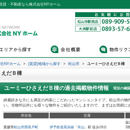
賃貸・不動産なら株式会社NYホーム
社NYホーム
>
(賃貸)地域から探す
>
松山市
>
ユーミーひさえだＢ棟
さえだＢ棟
ユーミーひさえだＢ棟
の過去掲載物件情報
現況の確
綺麗好きな方にも満足の内装にこだわったマンションタイプ。松山市の物
い。当物件以外にも様々な物件をご紹介いたしますので、まずはお気軽に
所在地
交通
築
愛媛県
松山市
西長戸町
伊予鉄道高浜線
「
衣山
」駅 徒歩28分
3