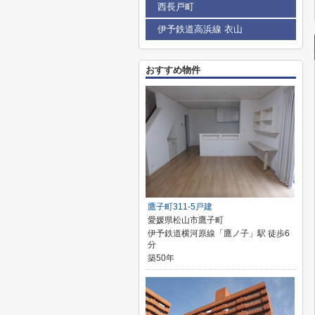
西長戸町
伊予鉄道高浜線 衣山
おすすめ物件
鷹子町311-5戸建
愛媛県松山市鷹子町
伊予鉄道横河原線「鷹ノ子」駅 徒歩6
分
築50年