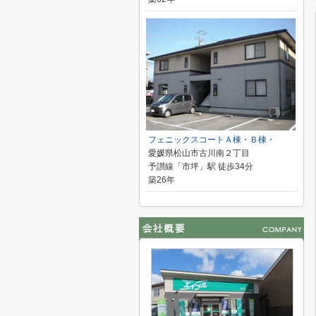
フェニックスコートＡ棟・Ｂ棟・
愛媛県松山市古川南２丁目
予讃線「市坪」駅 徒歩34分
築26年