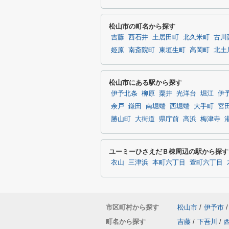
松山市の町名から探す
吉藤
西石井
土居田町
北久米町
古川
姫原
南斎院町
東垣生町
高岡町
北土
松山市にある駅から探す
伊予北条
柳原
粟井
光洋台
堀江
伊
余戸
鎌田
南堀端
西堀端
大手町
宮
勝山町
大街道
県庁前
高浜
梅津寺
ユーミーひさえだＢ棟周辺の駅から探す
衣山
三津浜
本町六丁目
萱町六丁目
市区町村から探す
松山市
/
伊予市
/
町名から探す
吉藤
/
下吾川
/