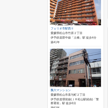
フェリオ市駅西Ⅱ
愛媛県松山市竹原２丁目
伊予鉄道郡中線「土橋」駅 徒歩4分
築41年
瓢六マンション
愛媛県松山市喜与町２丁目
伊予鉄道環状線(ＪＲ松山駅経由)「警
察署前」駅 徒歩6分
築62年