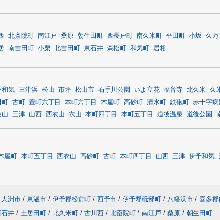
西
北斎院町
南江戸
桑原
朝生田町
西長戸町
南久米町
平田町
小坂
久万
居
南吉田町
小栗
北吉田町
東石井
森松町
和気町
居相
予和気
三津浜
松山
市坪
松山市
石手川公園
いよ立花
福音寺
北久米
久
田町
古町
萱町六丁目
本町六丁目
木屋町
高砂町
清水町
鉄砲町
赤十字病
港山
三津
山西
西衣山
衣山
本町四丁目
本町五丁目
道後温泉
道後公園
木屋町
本町五丁目
西衣山
高砂町
古町
本町四丁目
山西
三津
伊予和気
大洲市
/
東温市
/
伊予郡松前町
/
西予市
/
伊予郡砥部町
/
八幡浜市
/
喜多郡
西石井
/
土居田町
/
北久米町
/
古川西
/
北斎院町
/
南江戸
/
桑原
/
朝生田町