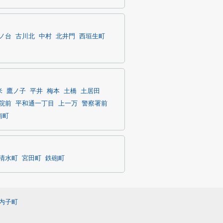
ノ台
古川北
中村
北井門
西垣生町
米
鷹ノ子
平井
梅本
土橋
土居田
院前
平和通一丁目
上一万
警察署前
南町
清水町
宮田町
鉄砲町
内子町