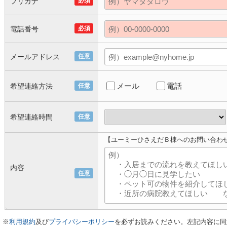
フリガナ
必須
電話番号
必須
メールアドレス
任意
メール
電話
希望連絡方法
任意
希望連絡時間
任意
【ユーミーひさえだＢ棟へのお問い合わ
内容
任意
※
利用規約
及び
プライバシーポリシー
を必ずお読みください。左記内容に同