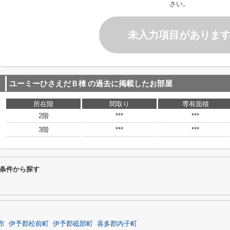
さい。
未入力項目がありま
ユーミーひさえだＢ棟
の過去に掲載したお部屋
所在階
間取り
専有面積
2階
***
***
3階
***
***
条件から探す
市
伊予郡松前町
伊予郡砥部町
喜多郡内子町