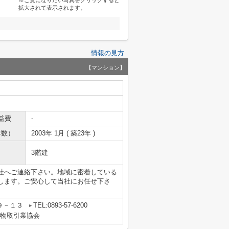
※ご覧になりたい写真をクリックすると
拡大されて表示されます。
情報の見方
【マンション】
益費
-
年数）
2003年 1月 ( 築23年 )
3階建
社へご連絡下さい。地域に密着している
します。ご安心して当社にお任せ下さ
９－１３
TEL:0893-57-6200
建物取引業協会