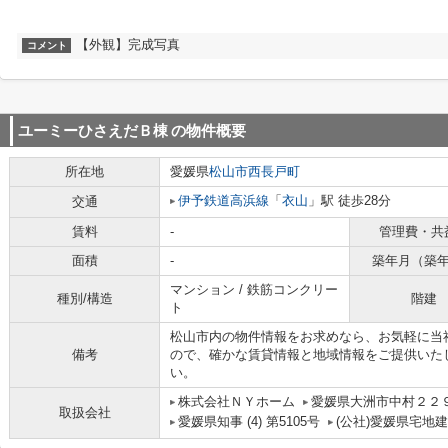
【外観】完成写真
コメント
ユーミーひさえだＢ棟
の物件概要
所在地
愛媛県
松山市
西長戸町
伊予鉄道高浜線
「
衣山
」駅 徒歩28分
交通
賃料
-
管理費・共
面積
-
築年月（築
マンション / 鉄筋コンクリー
種別/構造
階建
ト
松山市内の物件情報をお求めなら、お気軽に当
備考
ので、確かな賃貸情報と地域情報をご提供いた
い。
株式会社ＮＹホーム
愛媛県大洲市中村２２
取扱会社
愛媛県知事 (4) 第5105号
(公社)愛媛県宅地