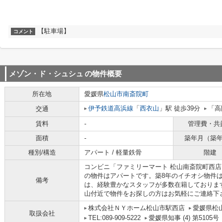
【駐車場】
コメント
メゾン・ド・シュシュ
の物件概要
所在地
愛媛県
松山市
南斎院町
伊予鉄道高浜線
「
西衣山
」駅 徒歩39分
「高
交通
賃料
-
管理費・共
面積
-
築年月（築
種別/構造
アパート / 軽量鉄骨
階建
コンビニ「ファミリーマート 松山南斎院町西店
の物件はアパートです。築8年のイチオシ物件
備考
は、経験豊かなスタッフが多数在籍しておりま
山付近で物件をお探しの方はお気軽にご連絡下
株式会社ＮＹホーム松山市駅西店
愛媛県松山
取扱会社
TEL:089-909-5222
愛媛県知事 (4) 第5105号