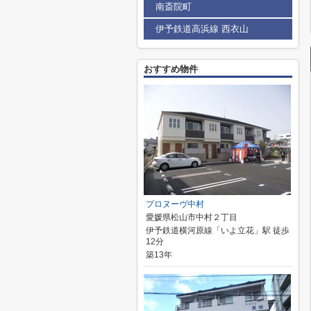
南斎院町
伊予鉄道高浜線 西衣山
おすすめ物件
プロヌーヴ中村
愛媛県松山市中村２丁目
伊予鉄道横河原線「いよ立花」駅 徒歩
12分
築13年