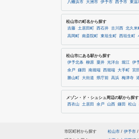
八幡浜市
大洲市
伊予市
西予市
東温
松山市の町名から探す
吉藤
土居田町
西石井
古川西
北久米
高岡町
南斎院町
東垣生町
西垣生町
松山市にある駅から探す
伊予北条
柳原
粟井
光洋台
堀江
伊
余戸
鎌田
南堀端
西堀端
大手町
宮
勝山町
大街道
県庁前
高浜
梅津寺
メゾン・ド・シュシュ周辺の駅から探す
西衣山
土居田
余戸
山西
鎌田
松山
市区町村から探す
松山市
/
伊予市
/