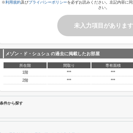
※
利用規約
及び
プライバシーポリシー
を必ずお読みください。左記内容に同
さい。
未入力項目がありま
メゾン・ド・シュシュ
の過去に掲載したお部屋
所在階
間取り
専有面積
1階
***
***
2階
***
***
条件から探す