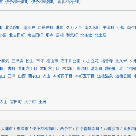
市
伊予郡松前町
伊予郡砥部町
喜多郡内子町
町
北斎院町
南江戸
西長戸町
桑原
久万ノ台
南久米町
平田町
小坂
朝生
小栗
北吉田町
南吉田町
畑寺
居相
和気町
北条辻
北土居
予和気
三津浜
松山
市坪
松山市
石手川公園
いよ立花
福音寺
北久米
久
田町
古町
萱町六丁目
本町六丁目
木屋町
高砂町
清水町
鉄砲町
赤十字病
港山
三津
山西
西衣山
衣山
本町四丁目
本町五丁目
道後温泉
道後公園
衣山
宮田町
大手町
土橋
大洲市
/
東温市
/
伊予郡松前町
/
西予市
/
伊予郡砥部町
/
八幡浜市
/
喜多郡