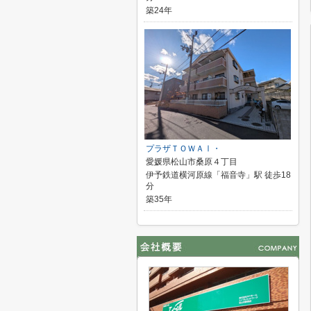
築24年
プラザＴＯＷＡⅠ・
愛媛県松山市桑原４丁目
伊予鉄道横河原線「福音寺」駅 徒歩18
分
築35年