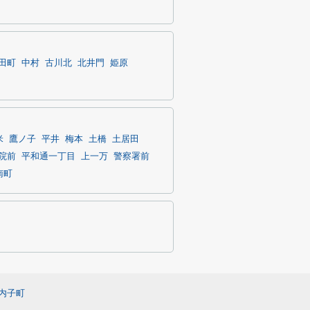
田町
中村
古川北
北井門
姫原
米
鷹ノ子
平井
梅本
土橋
土居田
院前
平和通一丁目
上一万
警察署前
南町
内子町