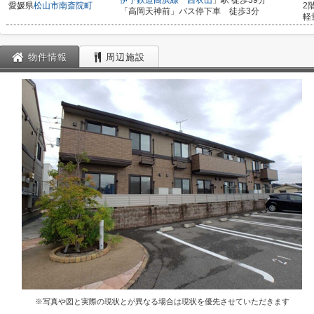
伊予鉄道高浜線
「
西衣山
」駅 徒歩39分
愛媛県
松山市
南斎院町
2
「高岡天神前」バス停下車 徒歩3分
軽
物件情報
周辺施設
※写真や図と実際の現状とが異なる場合は現状を優先させていただきます