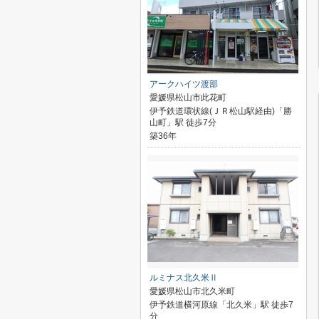
アークハイツ渡部
愛媛県松山市此花町
伊予鉄道環状線(ＪＲ松山駅経由)「勝
山町」駅 徒歩7分
築36年
ルミナス北久米Ⅱ
愛媛県松山市北久米町
伊予鉄道横河原線「北久米」駅 徒歩7
分