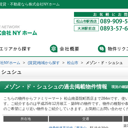
賃貸・不動産なら株式会社NYホーム
社NYホーム
>
(賃貸)地域から探す
>
松山市
>
メゾン・ド・シュシュ
・シュシュ
メゾン・ド・シュシュ
の過去掲載物件情報
現況の確
こちらの物件からファミリーマート 松山南斎院町西店まで284mです。
す。ご紹介するのは平成25年12月竣工・築8年の物件です。物件の種類や
のご希望により近い物件をご紹介していきます。お気軽にお問い合わせく
所在地
交通
築