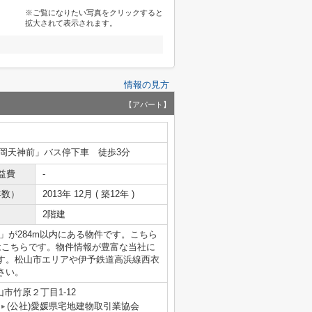
※ご覧になりたい写真をクリックすると
拡大されて表示されます。
情報の見方
【アパート】
岡天神前」バス停下車 徒歩3分
益費
-
年数）
2013年 12月 ( 築12年 )
2階建
」が284m以内にある物件です。こちら
はこちらです。物件情報が豊富な当社に
す。松山市エリアや伊予鉄道高浜線西衣
さい。
市竹原２丁目1-12
(公社)愛媛県宅地建物取引業協会