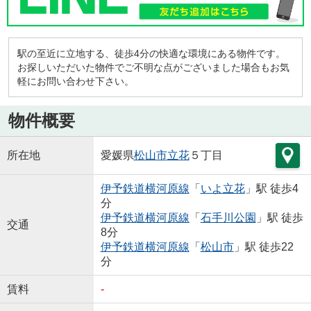
駅の至近に立地する、徒歩4分の快適な環境にある物件です。
お探しいただいた物件でご不明な点がございました場合もお気
軽にお問い合わせ下さい。
物件概要
所在地
愛媛県
松山市
立花
５丁目
伊予鉄道横河原線
「
いよ立花
」駅 徒歩4
分
伊予鉄道横河原線
「
石手川公園
」駅 徒歩
交通
8分
伊予鉄道横河原線
「
松山市
」駅 徒歩22
分
賃料
-