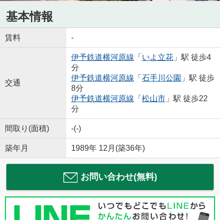
基本情報
賃料
-
伊予鉄道横河原線
「
いよ立花
」駅 徒歩4
分
伊予鉄道横河原線
「
石手川公園
」駅 徒歩
交通
8分
伊予鉄道横河原線
「
松山市
」駅 徒歩22
分
間取り(面積)
-(-)
築年月
1989年 12月(築36年)
お問い合わせ(無料)