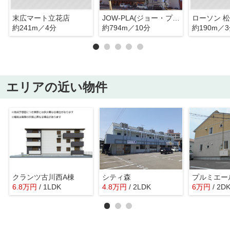
末広マート立花店
JOW-PLA(ジョー・プラ)
約241m／4分
約794m／10分
約190m／
エリアの近い物件
クランツ古川西A棟
シティ森
プルミエー
6.8
万
円
/ 1LDK
4.8
万
円
/ 2LDK
6
万
円
/ 2D