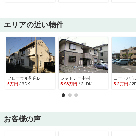
エリアの近い物件
フローラル和泉B
シャトレー中村
コートハウ
5
万
円
/ 3DK
5.98
万
円
/ 2LDK
5.2
万
円
/ 2
お客様の声