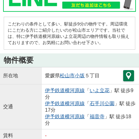
こだわりの条件として多い、駅徒歩9分の物件です。周辺環境
にこだわる方にご紹介したいのが松山市エリアです。当社で
は、特に伊予鉄道横河原線いよ立花周辺の物件情報も取り揃え
ておりますので、お気軽にお問い合わせ下さい。
物件概要
所在地
愛媛県
松山市
小坂
５丁目
伊予鉄道横河原線
「
いよ立花
」駅 徒歩9
分
伊予鉄道横河原線
「
石手川公園
」駅 徒歩
交通
17分
伊予鉄道横河原線
「
福音寺
」駅 徒歩18
分
賃料
-