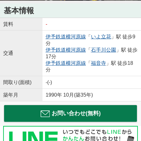
基本情報
賃料
-
伊予鉄道横河原線
「
いよ立花
」駅 徒歩9
分
伊予鉄道横河原線
「
石手川公園
」駅 徒歩
交通
17分
伊予鉄道横河原線
「
福音寺
」駅 徒歩18
分
間取り(面積)
-(-)
築年月
1990年 10月(築35年)
お問い合わせ(無料)