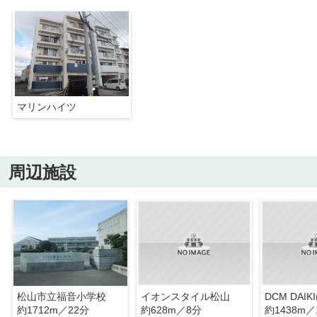
マリンハイツ
周辺施設
松山市立福音小学校
イオンスタイル松山
約1712m／22分
約628m／8分
約1438m／