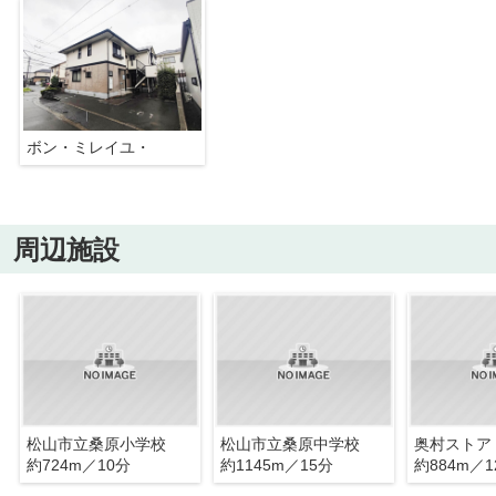
ボン・ミレイユ・
周辺施設
松山市立桑原小学校
松山市立桑原中学校
奥村ストア
約724m／10分
約1145m／15分
約884m／1