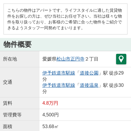
こちらの物件はアパートです。ライフスタイルに適した賃貸物
件をお探しの方は、ぜひ当社にお任せ下さい。当社は様々な物
件を取り扱っており、お客様のご希望に合った物件をご紹介で
きるようスタッフ一同努めてまいります。
物件概要
所在地
愛媛県
松山市
正円寺
２丁目
伊予鉄道市駅線
「
道後公園
」駅 徒歩29
分
交通
伊予鉄道市駅線
「
道後温泉
」駅 徒歩30
分
賃料
4.8万円
管理費等
4,500円
面積
53.68㎡