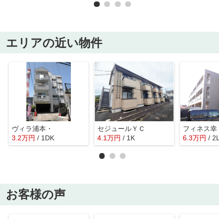
エリアの近い物件
ヴィラ浦本・
セジュールＹＣ
フィネス幸
3.2
万
円
/ 1DK
4.1
万
円
/ 1K
6.3
万
円
/ 2
お客様の声