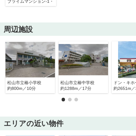
ブライムマンション-1・
周辺施設
松山市立椿小学校
松山市立椿中学校
ドン・キホ
約800m／10分
約1288m／17分
約2651m／
エリアの近い物件