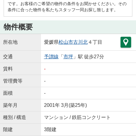
です。お客様のご希望の物件の条件をお聞かせください。その
条件に合った物件を私たちスタッフ一同お探し致します。
物件概要
所在地
愛媛県
松山市
古川北
４丁目
交通
予讃線
「
市坪
」駅 徒歩27分
賃料
-
管理費等
-
面積
-
築年月
2001年 3月(築25年)
種別 / 構造
マンション / 鉄筋コンクリート
階建
3階建