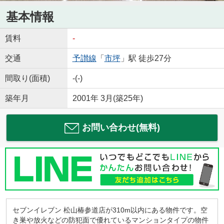
基本情報
賃料
-
交通
予讃線
「
市坪
」駅 徒歩27分
間取り(面積)
-(-)
築年月
2001年 3月(築25年)
お問い合わせ(無料)
セブンイレブン 松山椿参道店が310m以内にある物件です。空
き巣や放火などの防犯面で優れているマンションタイプの物件