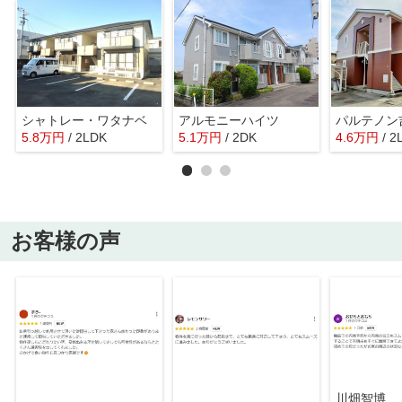
シャトレー・ワタナベ
アルモニーハイツ
パルテノン
5.8
万
円
/ 2LDK
5.1
万
円
/ 2DK
4.6
万
円
/ 2
お客様の声
川畑智博