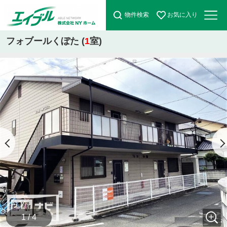
物件検索
お気に入り
フォブールくぼた (
1
室)
1 / 4