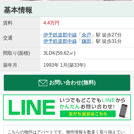
基本情報
賃料
4.4万円
伊予鉄道郡中線
「
余戸
」駅 徒歩27分
交通
伊予鉄道郡中線
「
鎌田
」駅 徒歩31分
間取り(面積)
3LDK(59.62㎡)
築年月
1993年 1月(築33年)
お問い合わせ(無料)
こちらの物件はアパートです。物件情報を数多く取り揃えてい