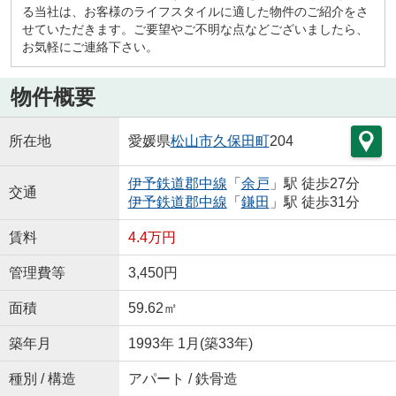
る当社は、お客様のライフスタイルに適した物件のご紹介をさ
せていただきます。ご要望やご不明な点などございましたら、
お気軽にご連絡下さい。
物件概要
所在地
愛媛県
松山市
久保田町
204
伊予鉄道郡中線
「
余戸
」駅 徒歩27分
交通
伊予鉄道郡中線
「
鎌田
」駅 徒歩31分
賃料
4.4万円
管理費等
3,450円
面積
59.62㎡
築年月
1993年 1月(築33年)
種別 / 構造
アパート / 鉄骨造