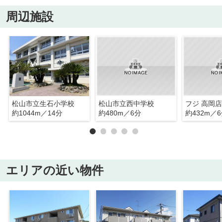
周辺施設
松山市立生石小学校
松山市立西中学校
フジ 高岡店
約1044m／14分
約480m／6分
約432m／
エリアの近い物件