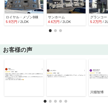
ロイヤル・メゾンB棟
サンホーム
グランコー
5.9
万
円
/ 2LDK
4.6
万
円
/ 2LDK
5.2
万
円
/ 2
お客様の声
川畑智博