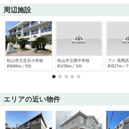
周辺施設
松山市立生石小学校
松山市立西中学校
フジ 高岡店
約686m／9分
約236m／3分
約527m／
エリアの近い物件