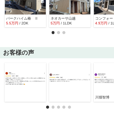
パークハイム椿 Ⅱ
ネオカーサ山越
コンフォー
5.5
万
円
/ 2DK
5
万
円
/ 1LDK
4.9
万
円
/ 1
お客様の声
川畑智博