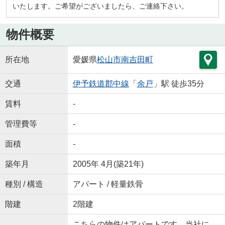
いたします。ご希望がございましたら、ご連絡下さい。
物件概要
所在地
愛媛県
松山市
南吉田町
交通
伊予鉄道郡中線
「
余戸
」駅 徒歩35分
賃料
-
管理費等
-
面積
-
築年月
2005年 4月(築21年)
種別 / 構造
アパート / 軽量鉄骨
階建
2階建
こちらの物件はアパートです。当社に