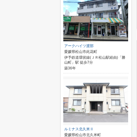
アークハイツ渡部
愛媛県松山市此花町
伊予鉄道環状線(ＪＲ松山駅経由)「勝
山町」駅 徒歩7分
築36年
ルミナス北久米Ⅱ
愛媛県松山市北久米町