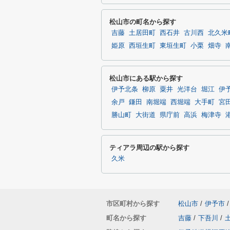
松山市の町名から探す
吉藤
土居田町
西石井
古川西
北久米
姫原
西垣生町
東垣生町
小栗
畑寺
松山市にある駅から探す
伊予北条
柳原
粟井
光洋台
堀江
伊
余戸
鎌田
南堀端
西堀端
大手町
宮
勝山町
大街道
県庁前
高浜
梅津寺
ティアラ周辺の駅から探す
久米
市区町村から探す
松山市
/
伊予市
/
町名から探す
吉藤
/
下吾川
/