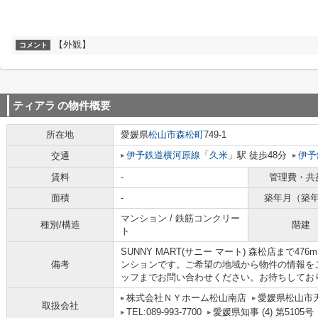
【外観】
コメント
ティアラ
の物件概要
所在地
愛媛県
松山市
森松町
749-1
伊予鉄道横河原線
「
久米
」駅 徒歩48分
伊予
交通
賃料
-
管理費・共
面積
-
築年月（築
マンション / 鉄筋コンクリー
種別/構造
階建
ト
SUNNY MART(サニー マート) 森松店まで
備考
ンションです。ご希望の地域から物件の情報を
ッフまでお問い合わせください。お待ちしてお
株式会社ＮＹホーム松山南店
愛媛県松山市
取扱会社
TEL:089-993-7700
愛媛県知事 (4) 第5105号