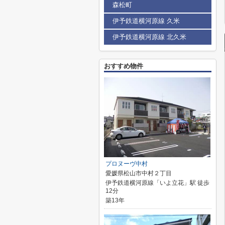
森松町
伊予鉄道横河原線 久米
伊予鉄道横河原線 北久米
おすすめ物件
プロヌーヴ中村
愛媛県松山市中村２丁目
伊予鉄道横河原線「いよ立花」駅 徒歩
12分
築13年