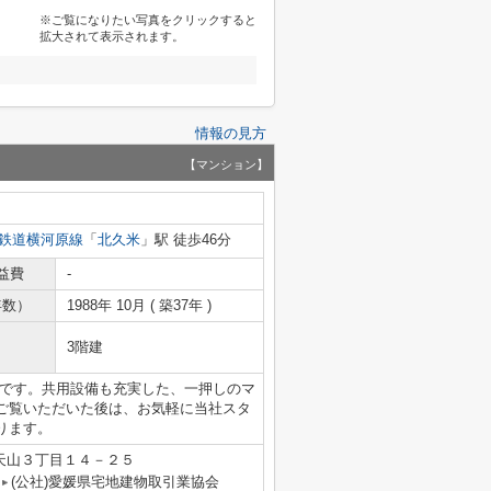
※ご覧になりたい写真をクリックすると
拡大されて表示されます。
情報の見方
【マンション】
鉄道横河原線
「
北久米
」駅 徒歩46分
益費
-
年数）
1988年 10月 ( 築37年 )
3階建
476mです。共用設備も充実した、一押しのマ
ご覧いただいた後は、お気軽に当社スタ
ります。
天山３丁目１４－２５
(公社)愛媛県宅地建物取引業協会