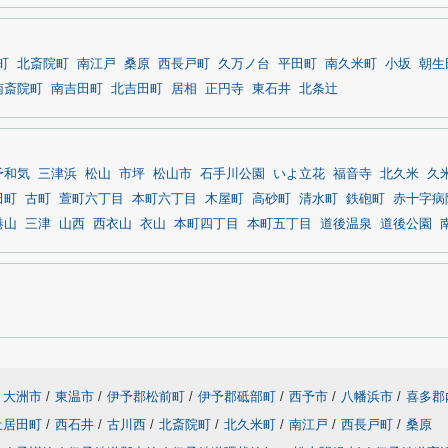
町
北斎院町
南江戸
桑原
西長戸町
久万ノ台
平田町
南久米町
小坂
朝生
南斎院町
南吉田町
北吉田町
居相
正円寺
東石井
北条辻
予和気
三津浜
松山
市坪
松山市
石手川公園
いよ立花
福音寺
北久米
久
田町
古町
萱町六丁目
本町六丁目
木屋町
高砂町
清水町
鉄砲町
赤十字病
港山
三津
山西
西衣山
衣山
本町四丁目
本町五丁目
道後温泉
道後公園
大洲市
/
東温市
/
伊予郡松前町
/
伊予郡砥部町
/
西予市
/
八幡浜市
/
喜多郡
土居田町
/
西石井
/
古川西
/
北斎院町
/
北久米町
/
南江戸
/
西長戸町
/
桑原