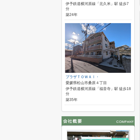
伊予鉄道横河原線「北久米」駅 徒歩7
分
築24年
プラザＴＯＷＡⅠ・
愛媛県松山市桑原４丁目
伊予鉄道横河原線「福音寺」駅 徒歩18
分
築35年