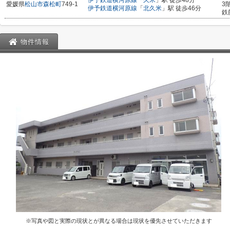
伊予鉄道横河原線
「
久米
」駅 徒歩48分
愛媛県
松山市
森松町
749-1
3
伊予鉄道横河原線
「
北久米
」駅 徒歩46分
鉄
物件情報
※写真や図と実際の現状とが異なる場合は現状を優先させていただきます