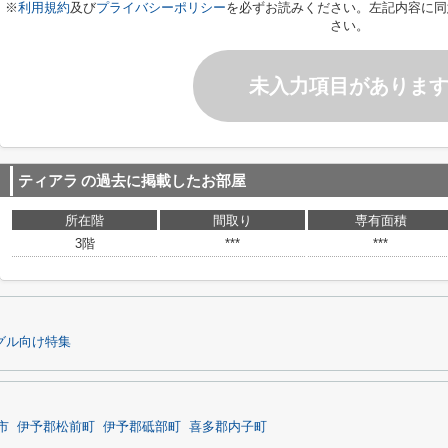
※
利用規約
及び
プライバシーポリシー
を必ずお読みください。左記内容に同
さい。
未入力項目がありま
ティアラ
の過去に掲載したお部屋
所在階
間取り
専有面積
3階
***
***
グル向け特集
市
伊予郡松前町
伊予郡砥部町
喜多郡内子町