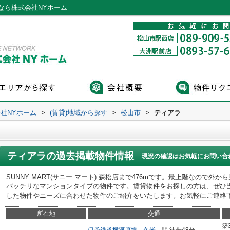
なら株式会社NYホーム
社NYホーム
>
(賃貸)地域から探す
>
松山市
>
ティアラ
ティアラ
の過去掲載物件情報
現況の確認はお気軽にお問い合
SUNNY MART(サニー マート) 森松店まで476mです。最上階なので
バッチリなマンションタイプの物件です。賃貸物件をお探しの方は、ぜひ
した物件やニーズに合わせた物件のご紹介をいたします。お気軽にご連絡
所在地
交通
築