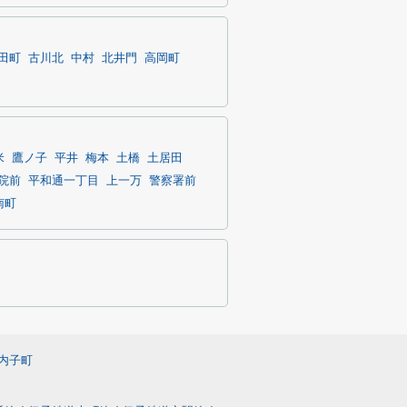
田町
古川北
中村
北井門
高岡町
米
鷹ノ子
平井
梅本
土橋
土居田
院前
平和通一丁目
上一万
警察署前
南町
内子町