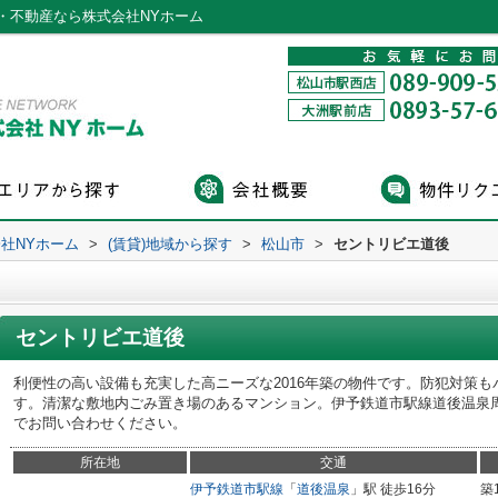
・不動産なら株式会社NYホーム
社NYホーム
>
(賃貸)地域から探す
>
松山市
>
セントリビエ道後
セントリビエ道後
利便性の高い設備も充実した高ニーズな2016年築の物件です。防犯対策
す。清潔な敷地内ごみ置き場のあるマンション。伊予鉄道市駅線道後温泉
でお問い合わせください。
所在地
交通
伊予鉄道市駅線
「
道後温泉
」駅 徒歩16分
築