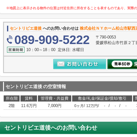
※地図上に表示される物件の位置は付近住所に所在することを表すものであり、実際
セントリビエ道後
へのお問い合わせは
株式会社ＮＹホーム松山市駅西
089-909-5222
〒790-0053
愛媛県松山市竹原２丁目
10：00～18：00 定休日: 水曜日
セントリビエ道後
の空室情報
所在階
賃料
管理費・共益費
敷金/礼金/保証金/償却/敷引
2階
11.6万円
7,000円
/
/
/
/
0ヶ月
12万円
-
-
-
セントリビエ道後
へのお問い合わせ