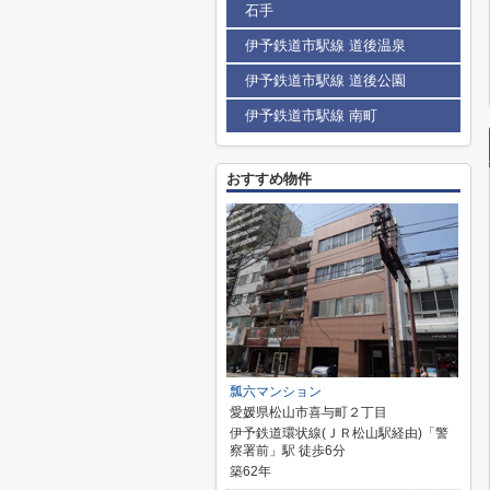
石手
伊予鉄道市駅線 道後温泉
伊予鉄道市駅線 道後公園
伊予鉄道市駅線 南町
おすすめ物件
瓢六マンション
愛媛県松山市喜与町２丁目
伊予鉄道環状線(ＪＲ松山駅経由)「警
察署前」駅 徒歩6分
築62年