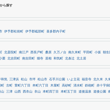
から探す
市
伊予郡松前町
伊予郡砥部町
喜多郡内子町
町
北斎院町
南江戸
西長戸町
桑原
久万ノ台
南久米町
平田町
小坂
朝生
小栗
北吉田町
南吉田町
畑寺
居相
和気町
北条辻
北土居
予和気
三津浜
松山
市坪
松山市
石手川公園
いよ立花
福音寺
北久米
久
田町
古町
萱町六丁目
本町六丁目
木屋町
高砂町
清水町
鉄砲町
赤十字病
港山
三津
山西
西衣山
衣山
本町四丁目
本町五丁目
道後温泉
道後公園