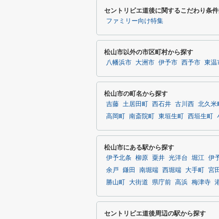
セントリビエ道後に関するこだわり条件
ファミリー向け特集
松山市以外の市区町村から探す
八幡浜市
大洲市
伊予市
西予市
東温
松山市の町名から探す
吉藤
土居田町
西石井
古川西
北久米
高岡町
南斎院町
東垣生町
西垣生町
松山市にある駅から探す
伊予北条
柳原
粟井
光洋台
堀江
伊
余戸
鎌田
南堀端
西堀端
大手町
宮
勝山町
大街道
県庁前
高浜
梅津寺
セントリビエ道後周辺の駅から探す