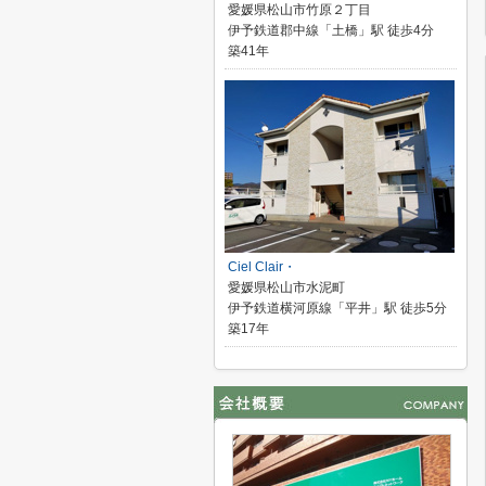
愛媛県松山市竹原２丁目
伊予鉄道郡中線「土橋」駅 徒歩4分
築41年
Ciel Clair・
愛媛県松山市水泥町
伊予鉄道横河原線「平井」駅 徒歩5分
築17年