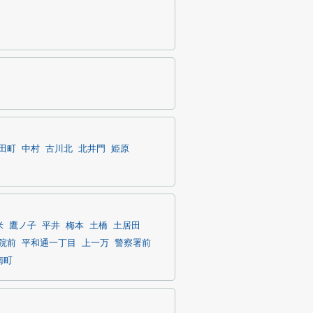
田町
中村
古川北
北井門
姫原
米
鷹ノ子
平井
梅本
土橋
土居田
院前
平和通一丁目
上一万
警察署前
南町