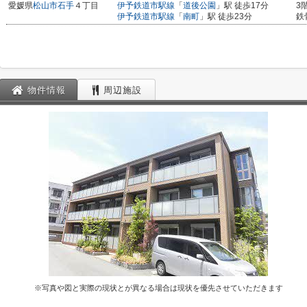
愛媛県
松山市
石手
４丁目
伊予鉄道市駅線
「
道後公園
」駅 徒歩17分
3
伊予鉄道市駅線
「
南町
」駅 徒歩23分
鉄
物件情報
周辺施設
※写真や図と実際の現状とが異なる場合は現状を優先させていただきます