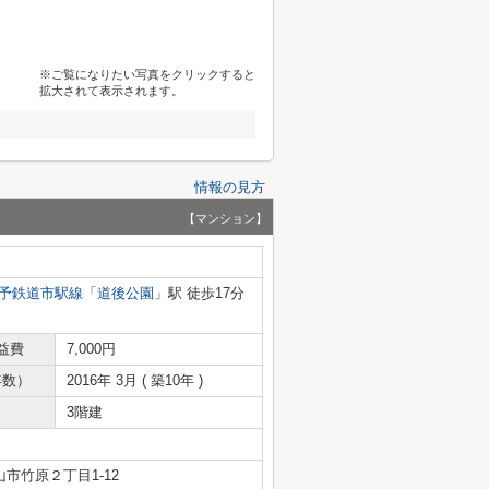
※ご覧になりたい写真をクリックすると
拡大されて表示されます。
情報の見方
【マンション】
予鉄道市駅線
「
道後公園
」駅 徒歩17分
益費
7,000円
年数）
2016年 3月 ( 築10年 )
3階建
市竹原２丁目1-12