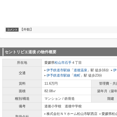
【外観】
コメント
セントリビエ道後
の物件概要
所在地
愛媛県
松山市
石手
４丁目
伊予鉄道市駅線
「
道後温泉
」駅 徒歩16分
伊
交通
伊予鉄道市駅線
「
南町
」駅 徒歩23分
賃料
11.6万円
管理費・共
面積
82.08㎡
築年月（築
種別/構造
マンション / 鉄骨造
階建
備考
道後小学校 道後中学校
株式会社ＮＹホーム松山市駅西店
愛媛県松山
取扱会社