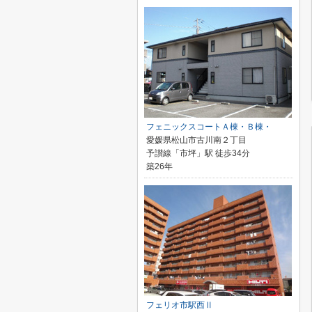
フェニックスコートＡ棟・Ｂ棟・
愛媛県松山市古川南２丁目
予讃線「市坪」駅 徒歩34分
築26年
フェリオ市駅西Ⅱ