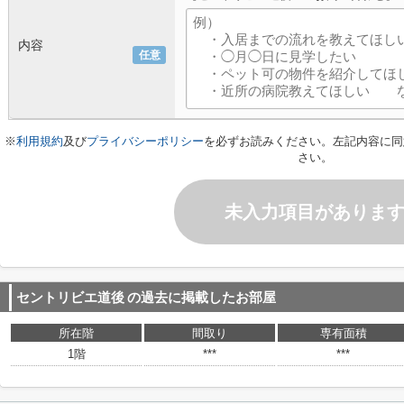
内容
任意
※
利用規約
及び
プライバシーポリシー
を必ずお読みください。左記内容に同
さい。
未入力項目がありま
セントリビエ道後
の過去に掲載したお部屋
所在階
間取り
専有面積
1階
***
***