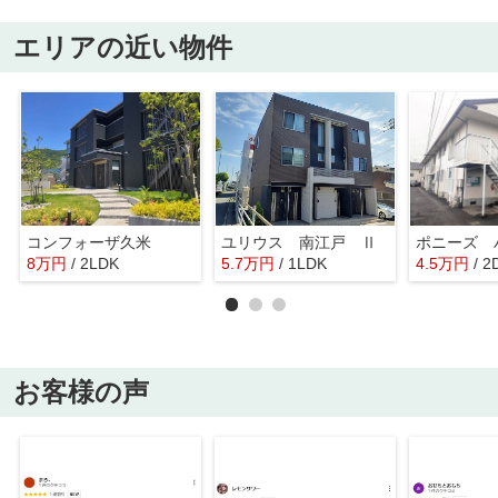
エリアの近い物件
コンフォーザ久米
ユリウス 南江戸 Ⅱ
ポニーズ 
8
万
円
/ 2LDK
5.7
万
円
/ 1LDK
4.5
万
円
/ 2
お客様の声