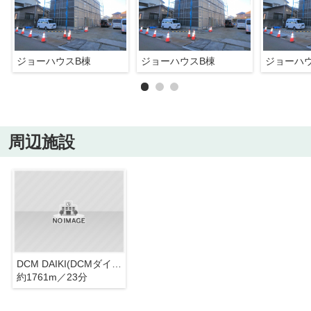
ジョーハウスB棟
ジョーハウスB棟
ジョーハ
周辺施設
DCM DAIKI(DCMダイキ) 福音寺店
約1761m／23分