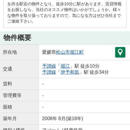
を誇る駅近の物件となり、徒歩10分に駅があります。賃貸情報
をお探しなら、当社のオススメ物件はいかがでしょうか。様々
な物件を取り扱っておりますので、気になる方はぜひ当社まで
ご連絡下さい。
物件概要
所在地
愛媛県
松山市
堀江町
予讃線
「
堀江
」駅 徒歩10分
交通
予讃線
「
伊予和気
」駅 徒歩34分
賃料
-
管理費等
-
面積
-
築年月
2008年 8月(築18年)