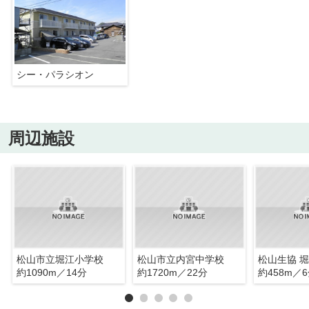
シー・パラシオン
周辺施設
松山市立堀江小学校
松山市立内宮中学校
松山生協 
約1090m／14分
約1720m／22分
約458m／