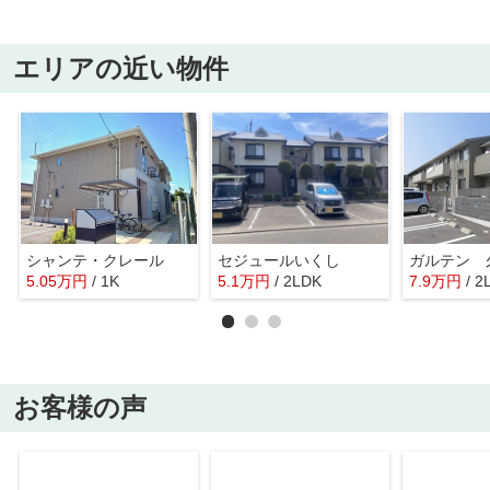
エリアの近い物件
シャンテ・クレール
セジュールいくし
ガルテン 
5.05
万
円
/ 1K
5.1
万
円
/ 2LDK
7.9
万
円
/ 2
お客様の声