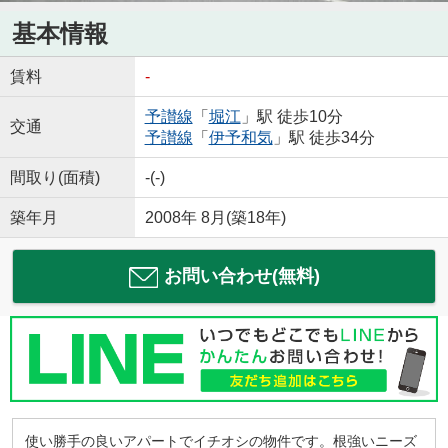
基本情報
賃料
-
予讃線
「
堀江
」駅 徒歩10分
交通
予讃線
「
伊予和気
」駅 徒歩34分
間取り(面積)
-(-)
築年月
2008年 8月(築18年)
お問い合わせ(無料)
使い勝手の良いアパートでイチオシの物件です。根強いニーズ