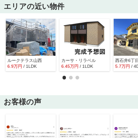
エリアの近い物件
ルークテラス山西
カーサ・リラベル
西石井6丁
6.9
万
円
/ 1LDK
6.45
万
円
/ 1LDK
5.7
万
円
/ 4
お客様の声