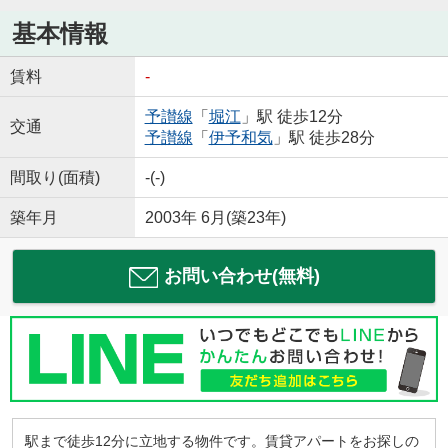
基本情報
賃料
-
予讃線
「
堀江
」駅 徒歩12分
交通
予讃線
「
伊予和気
」駅 徒歩28分
間取り(面積)
-(-)
築年月
2003年 6月(築23年)
お問い合わせ(無料)
駅まで徒歩12分に立地する物件です。賃貸アパートをお探しの