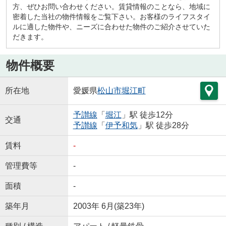
方、ぜひお問い合わせください。賃貸情報のことなら、地域に
密着した当社の物件情報をご覧下さい。お客様のライフスタイ
ルに適した物件や、ニーズに合わせた物件のご紹介させていた
だきます。
物件概要
所在地
愛媛県
松山市
堀江町
予讃線
「
堀江
」駅 徒歩12分
交通
予讃線
「
伊予和気
」駅 徒歩28分
賃料
-
管理費等
-
面積
-
築年月
2003年 6月(築23年)