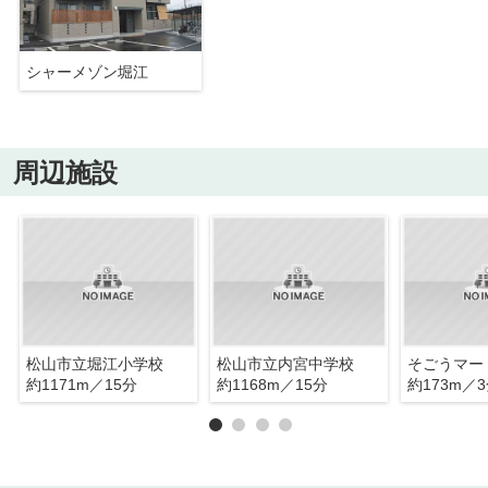
シャーメゾン堀江
周辺施設
松山市立堀江小学校
松山市立内宮中学校
そごうマー
約1171m／15分
約1168m／15分
約173m／