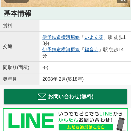
基本情報
賃料
-
伊予鉄道横河原線
「
いよ立花
」駅 徒歩1
3分
交通
伊予鉄道横河原線
「
福音寺
」駅 徒歩14
分
間取り(面積)
-(-)
築年月
2008年 2月(築18年)
お問い合わせ(無料)