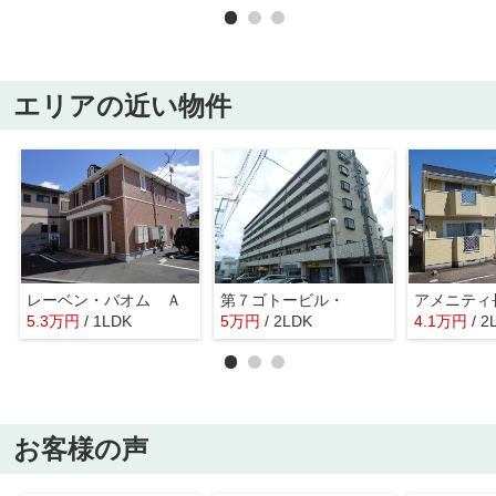
エリアの近い物件
レーベン・バオム Ａ
第７ゴトービル・
アメニティ
5.3
万
円
/ 1LDK
5
万
円
/ 2LDK
4.1
万
円
/ 2
お客様の声