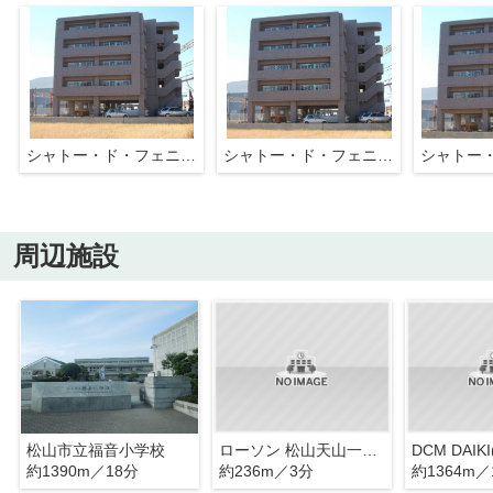
シャトー・ド・フェニックス小坂
シャトー・ド・フェニックス小坂
周辺施設
松山市立福音小学校
ローソン 松山天山一丁目店
約1390m／18分
約236m／3分
約1364m／